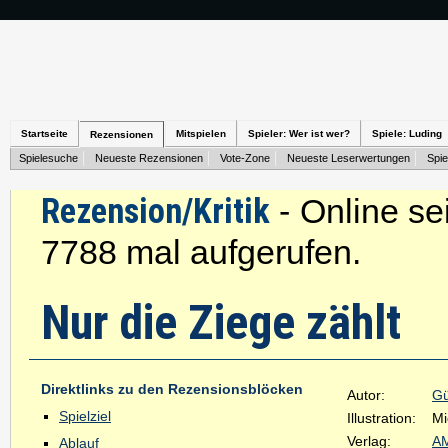
Startseite
Mitspielen
Spieler: Wer ist wer?
Spiele: Luding
Rezensionen
Spielesuche
Neueste Rezensionen
Vote-Zone
Neueste Leserwertungen
Spie
Rezension/Kritik
- Online se
7788 mal aufgerufen.
Nur die Ziege zählt
Direktlinks zu den Rezensionsblöcken
Autor:
Gü
Spielziel
Illustration:
Mi
Verlag:
A
Ablauf