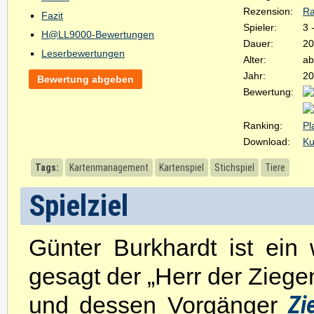
Rezension:
Ra
Fazit
Spieler:
3 
H@LL9000-Bewertungen
Dauer:
20
Leserbewertungen
Alter:
ab
Jahr:
20
Bewertung abgeben
Bewertung:
Ranking:
Pl
Download:
Ku
Tags:
Kartenmanagement
Kartenspiel
Stichspiel
Tiere
Spielziel
Günter Burkhardt ist ein
gesagt der „Herr der Zieg
Zi
und dessen Vorgänger