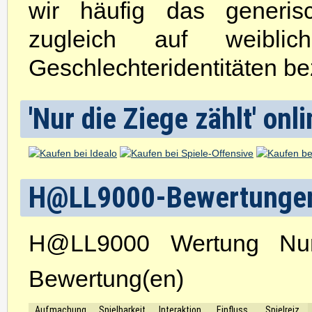
wir häufig das generis
zugleich auf weibli
Geschlechteridentitäten be
'Nur die Ziege zählt' onl
H@LL9000-Bewertunge
H@LL9000 Wertung Nur
Bewertung(en)
Aufmachung
Spielbarkeit
Interaktion
Einfluss
Spielreiz