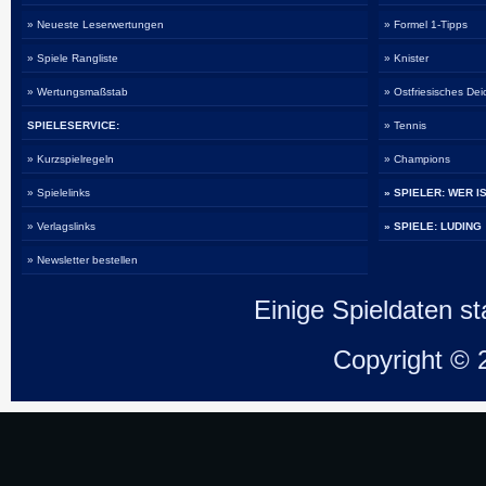
» Neueste Leserwertungen
» Formel 1-Tipps
» Spiele Rangliste
» Knister
» Wertungsmaßstab
» Ostfriesisches De
SPIELESERVICE:
» Tennis
» Kurzspielregeln
» Champions
» Spielelinks
» SPIELER: WER I
» Verlagslinks
» SPIELE: LUDING
» Newsletter bestellen
Einige Spieldaten 
Copyright ©