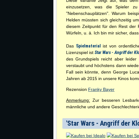
Diese Variante zeigt auf, was dem
einzusetzen, was die Spieler zu
"Nebenschauplätzen". Warum beispie
Helden müssten sich gleichzeitig u
diesem Zeitpunkt für den Rest der 
Würfeln, u. ä. Ich bin mir sicher, da
Das
Spielmaterial
ist von ordentlic
Lizenzspiel ist
Star Wars - Angriff der K
des Grundspiels reicht aber leider
verstaubt und höchstens dann wieder
Fall sein könnte, denn George Luca
Jahren ab 2015 in unsere Kinos kom
Rezension
Franky Bayer
Anmerkung:
Zur besseren Lesbarkei
männliche und andere Geschlechterid
'Star Wars - Angriff der Kl