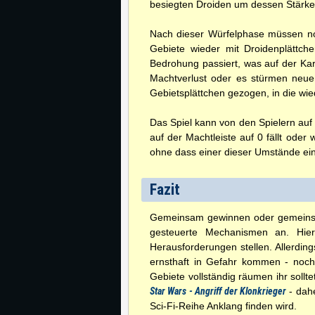
besiegten Droiden um dessen Stärkew
Nach dieser Würfelphase müssen noc
Gebiete wieder mit Droidenplättche
Bedrohung passiert, was auf der Kar
Machtverlust oder es stürmen neue
Gebietsplättchen gezogen, in die wi
Das Spiel kann von den Spielern au
auf der Machtleiste auf 0 fällt oder
ohne dass einer dieser Umstände ein
Fazit
Gemeinsam gewinnen oder gemeinsam
gesteuerte Mechanismen an. Hie
Herausforderungen stellen. Allerdin
ernsthaft in Gefahr kommen - noch
Gebiete vollständig räumen ihr sollte
Star Wars - Angriff der Klonkrieger
- dahe
Sci-Fi-Reihe Anklang finden wird.