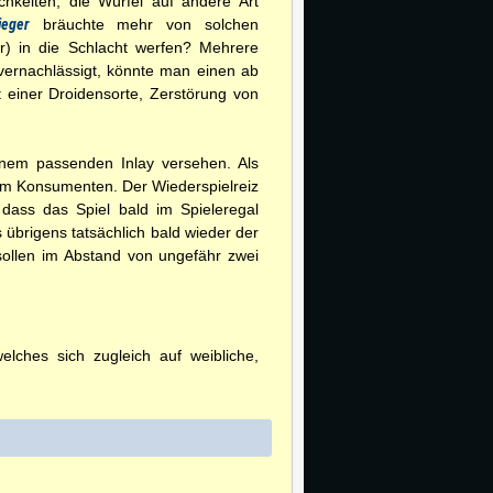
chkeiten, die Würfel auf andere Art
ieger
bräuchte mehr von solchen
ur) in die Schlacht werfen? Mehrere
vernachlässigt, könnte man einen ab
 einer Droidensorte, Zerstörung von
einem passenden Inlay versehen. Als
 am Konsumenten. Der Wiederspielreiz
 dass das Spiel bald im Spieleregal
übrigens tatsächlich bald wieder der
sollen im Abstand von ungefähr zwei
ches sich zugleich auf weibliche,