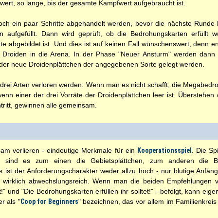
ert, so lange, bis der gesamte Kampfwert aufgebraucht ist.
h ein paar Schritte abgehandelt werden, bevor die nächste Runde be
n aufgefüllt. Dann wird geprüft, ob die Bedrohungskarten erfüllt
te abgebildet ist. Und dies ist auf keinen Fall wünschenswert, denn 
 Droiden in die Arena. In der Phase "Neuer Ansturm" werden dann -
eder neue Droidenplättchen der angegebenen Sorte gelegt werden.
f drei Arten verloren werden: Wenn man es nicht schafft, die Megabe
 wenn einer der drei Vorräte der Droidenplättchen leer ist. Überstehen 
tritt, gewinnen alle gemeinsam.
 verlieren - eindeutige Merkmale für ein
Kooperationsspiel
. Die Sp
r sind es zum einen die Gebietsplättchen, zum anderen die B
gs ist der Anforderungscharakter weder allzu hoch - nur blutige Anfän
 wirklich abwechslungsreich. Wenn man die beiden Empfehlungen vo
t!" und "Die Bedrohungskarten erfüllen ihr solltet!" - befolgt, kann eig
r als "
Coop for Beginners
" bezeichnen, das vor allem im Familienkreis