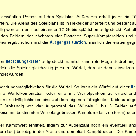
.
ner gewählten Person auf den Spielplan. Außerdem erhält jeder ein F
ln. Die Arena des Spielplans ist in Hexfelder unterteilt uhd besteht a
ig werden nun nacheinander 12 Gebietsplättchen aufgedeckt. Auf all
 den Feldern der nächsten vier Plättchen Super-Kampfdroiden und s
 Dies ergibt schon mal die
Ausgangssituation
, nämlich die ersten geg
den
Bedrohungskarten
aufgedeckt, nämlich eine rote Mega-Bedrohung
feln die Spieler gleichzeitig je einen Würfel, den sie dann einsetzen
wendet wurden.
rwendungsmöglichkeiten für die Würfel. So kann ein Würfel auf einer
Be
eine Würfelkombination oder eine mit Würfelpunkten zu erreiche
n drei Möglichkeiten sind auf dem eigenen Fähigkeiten-Tableau abgeb
n
" (abhängig von der Augenzahl des Würfels 1 bis 3 Felder auf 
weise mit bestimmten Würfelergebnissen Kampfdroiden zerstören) oder
 der Kampfwert ermittelt, indem zur Augenzahl noch ein eventuell a
 (fast) beliebig in der Arena und demoliert Kampfdroiden. Der Kampf