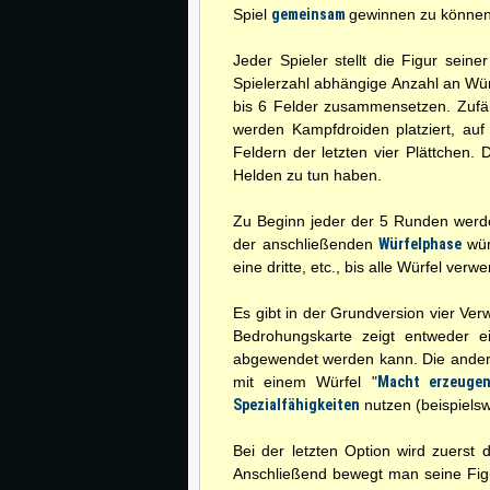
Spiel
gemeinsam
gewinnen zu können
Jeder Spieler stellt die Figur sei
Spielerzahl abhängige Anzahl an Würfe
bis 6 Felder zusammensetzen. Zufäll
werden Kampfdroiden platziert, auf
Feldern der letzten vier Plättchen.
Helden zu tun haben.
Zu Beginn jeder der 5 Runden wer
der anschließenden
Würfelphase
wür
eine dritte, etc., bis alle Würfel ver
Es gibt in der Grundversion vier Ve
Bedrohungskarte zeigt entweder 
abgewendet werden kann. Die andere
mit einem Würfel "
Macht erzeuge
Spezialfähigkeiten
nutzen (beispiels
Bei der letzten Option wird zuerst
Anschließend bewegt man seine Figur