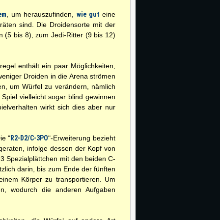
em
, um herauszufinden,
wie gut
eine
räten sind. Die Droidensorte mit der
(5 bis 8), zum Jedi-Ritter (9 bis 12)
egel enthält ein paar Möglichkeiten,
weniger Droiden in die Arena strömen
en, um Würfel zu verändern, nämlich
Spiel vielleicht sogar blind gewinnen
ielverhalten wirkt sich dies aber nur
ie "
R2-D2/C-3PO
"-Erweiterung bezieht
 geraten, infolge dessen der Kopf von
3 Spezialplättchen mit den beiden C-
lich darin, bis zum Ende der fünften
inem Körper zu transportieren. Um
en, wodurch die anderen Aufgaben