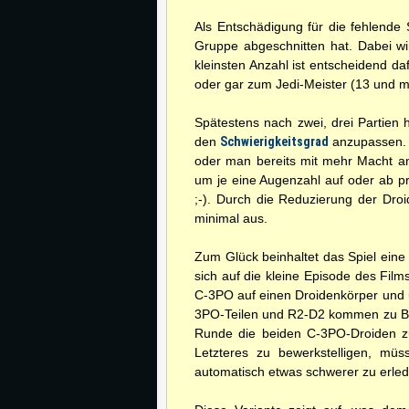
Als Entschädigung für die fehlend
Gruppe abgeschnitten hat. Dabei wir
kleinsten Anzahl ist entscheidend da
oder gar zum Jedi-Meister (13 und me
Spätestens nach zwei, drei Partien 
den
Schwierigkeitsgrad
anzupassen. 
oder man bereits mit mehr Macht an
um je eine Augenzahl auf oder ab pro
;-). Durch die Reduzierung der Droid
minimal aus.
Zum Glück beinhaltet das Spiel eine
sich auf die kleine Episode des Film
C-3PO auf einen Droidenkörper und u
3PO-Teilen und R2-D2 kommen zu Begi
Runde die beiden C-3PO-Droiden z
Letzteres zu bewerkstelligen, m
automatisch etwas schwerer zu erled