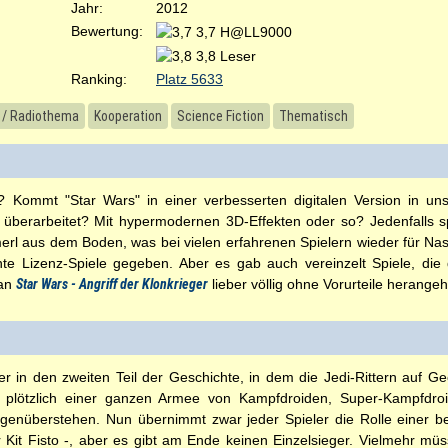
Jahr:
2012
Bewertung:
3,7 H@LL9000
3,8 Leser
Ranking:
Platz 5633
- / Radiothema
Kooperation
Science Fiction
Thematisch
 Kommt "Star Wars" in einer verbesserten digitalen Version in u
überarbeitet? Mit hypermodernen 3D-Effekten oder so? Jedenfalls s
aus dem Boden, was bei vielen erfahrenen Spielern wieder für Naser
te Lizenz-Spiele gegeben. Aber es gab auch vereinzelt Spiele, die 
 an
Star Wars - Angriff der Klonkrieger
lieber völlig ohne Vorurteile herangehe
ler in den zweiten Teil der Geschichte, in dem die Jedi-Rittern auf G
 plötzlich einer ganzen Armee von Kampfdroiden, Super-Kampfdro
genüberstehen. Nun übernimmt zwar jeder Spieler die Rolle einer 
Kit Fisto -, aber es gibt am Ende keinen Einzelsieger. Vielmehr m