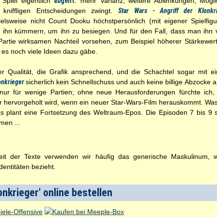
 Spiel eigentlich
abgeht
: mehr Varianz, weitere Ablenkungen, Mögli
 kniffligen Entscheidungen zwingt.
Star Wars - Angriff der Klonkr
lsweise nicht Count Dooku höchstpersönlich (mit eigener Spielfig
m ihn kümmern, um ihn zu besiegen. Und für den Fall, dass man ihn 
Partie wirksamen Nachteil vorsehen, zum Beispiel höherer Stärkewert
ss es noch viele Ideen dazu gäbe.
her Qualität, die Grafik ansprechend, und die Schachtel sogar mit 
lonkrieger
sicherlich kein Schnellschuss und auch keine billige Abzocke
 nur für wenige Partien; ohne neue Herausforderungen fürchte ich,
 hervorgeholt wird, wenn ein neuer Star-Wars-Film herauskommt. Was 
s plant eine Fortsetzung des Weltraum-Epos. Die Episoden 7 bis 9 
men ...
t der Texte verwenden wir häufig das generische Maskulinum, wel
entitäten bezieht.
onkrieger' online bestellen