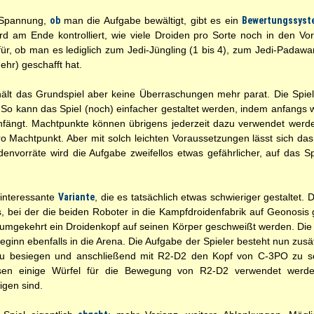
e Spannung,
ob
man die Aufgabe bewältigt, gibt es ein
Bewertungssyst
d am Ende kontrolliert, wie viele Droiden pro Sorte noch in den Vor
für, ob man es lediglich zum Jedi-Jüngling (1 bis 4), zum Jedi-Padawan 
hr) geschafft hat.
hält das Grundspiel aber keine Überraschungen mehr parat. Die Spielr
So kann das Spiel (noch) einfacher gestaltet werden, indem anfangs 
fängt. Machtpunkte können übrigens jederzeit dazu verwendet werd
 Machtpunkt. Aber mit solch leichten Voraussetzungen lässt sich das 
envorräte wird die Aufgabe zweifellos etwas gefährlicher, auf das Sp
 interessante
Variante
, die es tatsächlich etwas schwieriger gestaltet. D
s, bei der die beiden Roboter in die Kampfdroidenfabrik auf Geonosis
mgekehrt ein Droidenkopf auf seinen Körper geschweißt werden. Die 
nn ebenfalls in die Arena. Die Aufgabe der Spieler besteht nun zusätz
u besiegen und anschließend mit R2-D2 den Kopf von C-3PO zu se
üssen einige Würfel für die Bewegung von R2-D2 verwendet werd
igen sind.