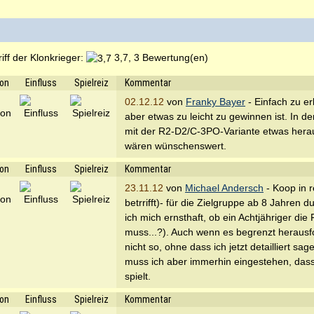
ff der Klonkrieger:
3,7, 3 Bewertung(en)
ion
Einfluss
Spielreiz
Kommentar
02.12.12
von
Franky Bayer
- Einfach zu er
aber etwas zu leicht zu gewinnen ist. In d
mit der R2-D2/C-3PO-Variante etwas hera
wären wünschenswert.
ion
Einfluss
Spielreiz
Kommentar
23.11.12
von
Michael Andersch
- Koop in r
betrrifft)- für die Zielgruppe ab 8 Jahren 
ich mich ernsthaft, ob ein Achtjähriger die
muss...?). Auch wenn es begrenzt herausfo
nicht so, ohne dass ich jetzt detailliert s
muss ich aber immerhin eingestehen, dass e
spielt.
ion
Einfluss
Spielreiz
Kommentar