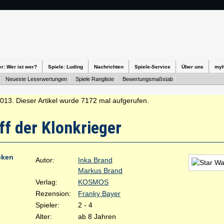
er: Wer ist wer?
Spiele: Luding
Nachrichten
Spiele-Service
Über uns
my
Neueste Leserwertungen
Spiele Rangliste
Bewertungsmaßstab
2013. Dieser Artikel wurde 7172 mal aufgerufen.
ff der Klonkrieger
cken
Autor:
Inka Brand
Markus Brand
Verlag:
KOSMOS
Rezension:
Franky Bayer
Spieler:
2 - 4
Alter:
ab 8 Jahren