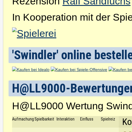
Rezension
Ralf Sandfuchs
In Kooperation mit der Spiel
'Swindler' online bestell
H@LL9000-Bewertunge
H@LL9000 Wertung Swind
Ko
Aufmachung
Spielbarkeit
Interaktion
Einfluss
Spielreiz