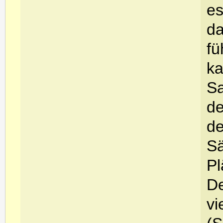
es
da
fü
ka
Sa
de
de
Sä
Pl
De
vi