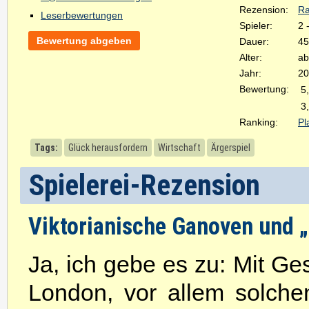
Rezension:
Ra
Leserbewertungen
Spieler:
2 
Bewertung abgeben
Dauer:
45
Alter:
ab
Jahr:
20
Bewertung:
5
3
Ranking:
Pl
Tags:
Glück herausfordern
Wirtschaft
Ärgerspiel
Spielerei-Rezension
Viktorianische Ganoven und 
Ja, ich gebe es zu: Mit Ge
London, vor allem solch