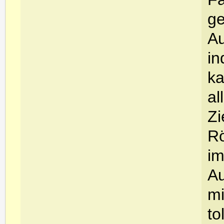
ge
Au
in
ka
al
Zi
Rö
im
Au
mi
to