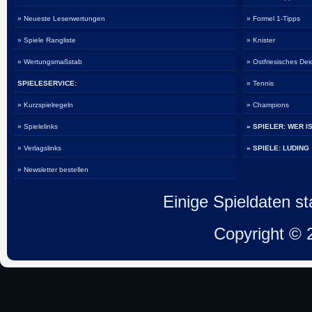
» Neueste Leserwertungen
» Formel 1-Tipps
» Spiele Rangliste
» Knister
» Wertungsmaßstab
» Ostfriesisches De
SPIELESERVICE:
» Tennis
» Kurzspielregeln
» Champions
» Spielelinks
» SPIELER: WER I
» Verlagslinks
» SPIELE: LUDING
» Newsletter bestellen
Einige Spieldaten 
Copyright ©