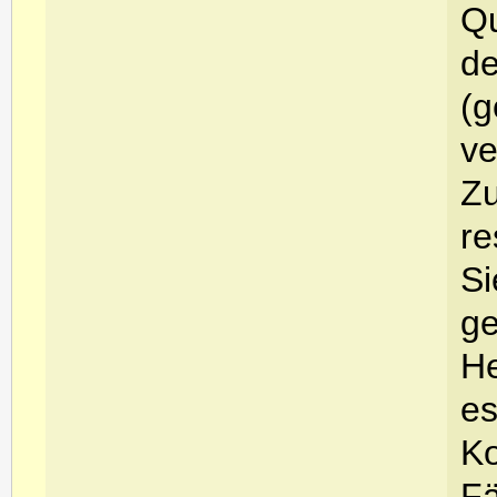
Q
de
(g
ve
Zu
re
Si
ge
He
es
Ko
Fä