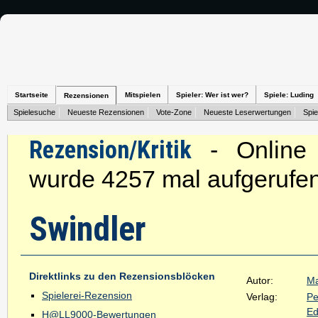
Startseite
Mitspielen
Spieler: Wer ist wer?
Spiele: Luding
Rezensionen
Spielesuche
Neueste Rezensionen
Vote-Zone
Neueste Leserwertungen
Spie
Rezension/Kritik
- Online s
wurde 4257 mal aufgerufen
Swindler
Direktlinks zu den Rezensionsblöcken
Autor:
Ma
Spielerei-Rezension
Verlag:
Pe
Ed
H@LL9000-Bewertungen