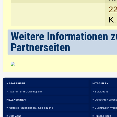
22
K.
Weitere Informationen z
Partnerseiten
» STARTSEITE
MITSPIELEN:
» Aktionen und Gewinnspiele
» Spieletreffs
REZENSIONEN:
» Geflochten Woche
» Neueste Rezensionen / Spielesuche
» Buchstaben Woch
» Vote-Zone
» Fußball-Tipps