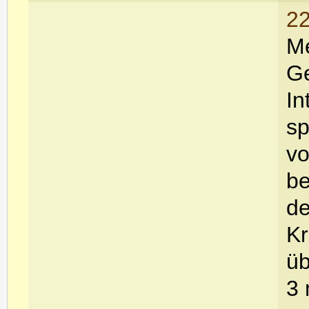
22
Me
Ge
In
sp
vo
be
de
Kr
üb
3 