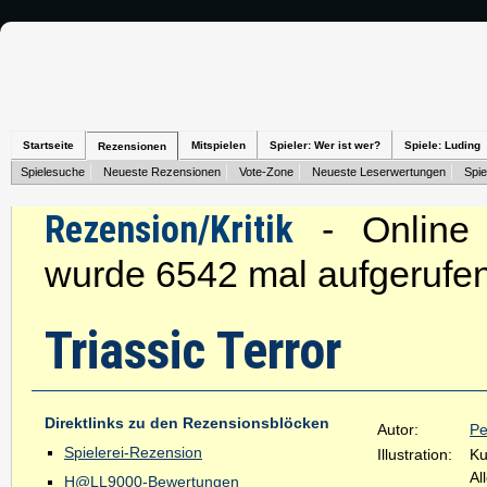
Startseite
Mitspielen
Spieler: Wer ist wer?
Spiele: Luding
Rezensionen
Spielesuche
Neueste Rezensionen
Vote-Zone
Neueste Leserwertungen
Spie
Rezension/Kritik
- Online s
wurde 6542 mal aufgerufen
Triassic Terror
Direktlinks zu den Rezensionsblöcken
Autor:
Pe
Spielerei-Rezension
Illustration:
Ku
Al
H@LL9000-Bewertungen