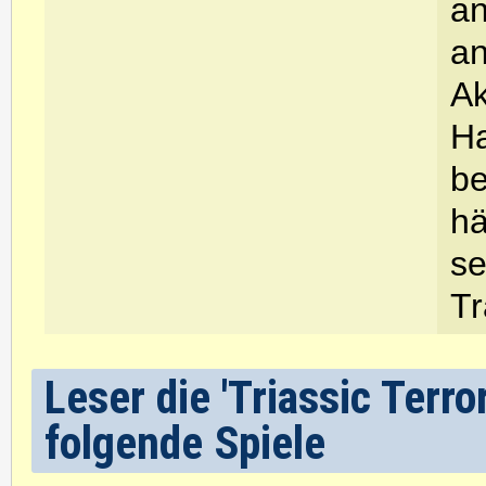
an
an
Ak
Ha
be
hä
se
Tr
Leser die 'Triassic Terr
folgende Spiele