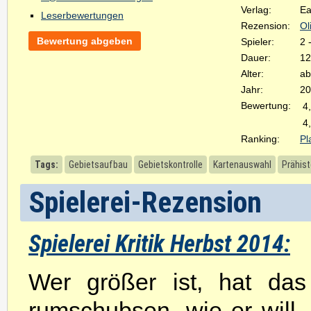
Verlag:
Ea
Leserbewertungen
Rezension:
Ol
Bewertung abgeben
Spieler:
2 
Dauer:
12
Alter:
ab
Jahr:
20
Bewertung:
4
4
Ranking:
Pl
Tags:
Gebietsaufbau
Gebietskontrolle
Kartenauswahl
Prähist
Spielerei-Rezension
Spielerei Kritik Herbst 2014:
Wer größer ist, hat da
rumschubsen, wie er will.