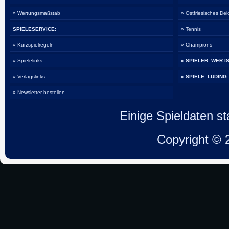
» Wertungsmaßstab
» Ostfriesisches De
SPIELESERVICE:
» Tennis
» Kurzspielregeln
» Champions
» Spielelinks
» SPIELER: WER I
» Verlagslinks
» SPIELE: LUDING
» Newsletter bestellen
Einige Spieldaten 
Copyright ©