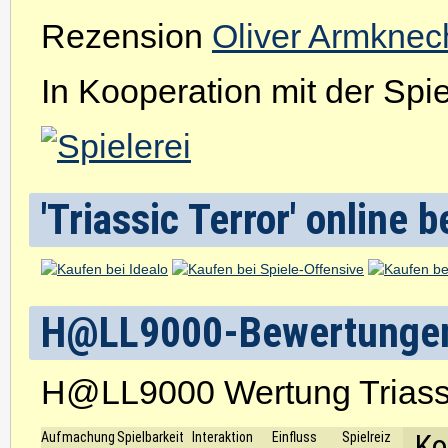
Rezension
Oliver Armknec
In Kooperation mit der Spiel
'Triassic Terror' online b
H@LL9000-Bewertunge
H@LL9000 Wertung Triassi
Ko
Aufmachung
Spielbarkeit
Interaktion
Einfluss
Spielreiz