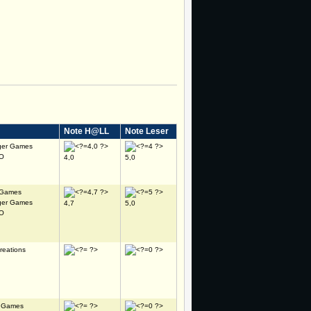
Note H@LL
Note Leser
oger Games
RO
4,0
5,0
 Games
oger Games
4,7
5,0
RO
reations
k Games