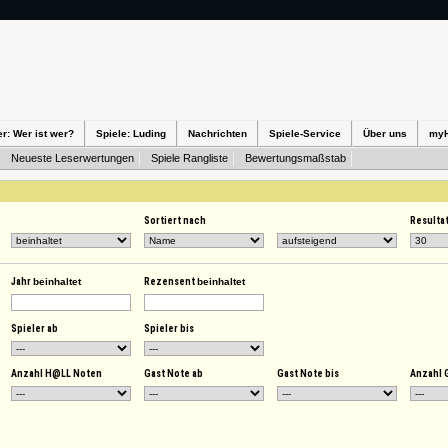
er: Wer ist wer?
Spiele: Luding
Nachrichten
Spiele-Service
Über uns
my
Neueste Leserwertungen
Spiele Rangliste
Bewertungsmaßstab
Sortiert nach
Resulta
Jahr
beinhaltet
Rezensent
beinhaltet
Spieler ab
Spieler bis
Anzahl H@LL Noten
Gast Note ab
Gast Note bis
Anzahl 