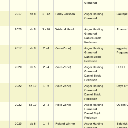
Granerud
2017
ab 8
1 - 12
Hardy Jackson
Asger Harding
Lautapeli
Granerud
2020
ab 8
3 - 10
Wieland Herold
Asger Harding
Abacus 
Granerud
Daniel Skjold
Pedersen
2017
ab 8
2 - 4
(Vote-Zone)
Asger Harding
eggertsp
Granerud
Pegasus
Daniel Skjold
Pedersen
2020
ab 5
2 - 4
(Vote-Zone)
Asger Harding
HUCH!
Granerud
Daniel Skjold
Pedersen
2022
ab 10
1 - 6
(Vote-Zone)
Asger Harding
Days of
Granerud
Daniel Skjold
Pedersen
2022
ab 10
2 - 4
(Vote-Zone)
Asger Harding
Queen 
Granerud
Daniel Skjold
Pedersen
2025
ab 8
1 - 4
Roland Winner
Asger Harding
Sidekic
Granerud
Asmode