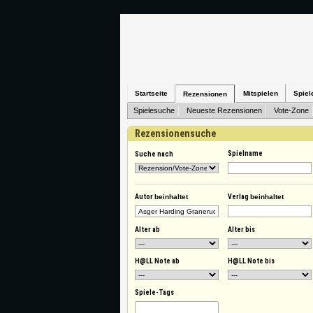
Startseite
Mitspielen
Spiel
Rezensionen
Spielesuche
Neueste Rezensionen
Vote-Zone
Rezensionensuche
Spielname
Suche nach
Autor
beinhaltet
Verlag
beinhaltet
Alter ab
Alter bis
H@LL Note ab
H@LL Note bis
Spiele-Tags