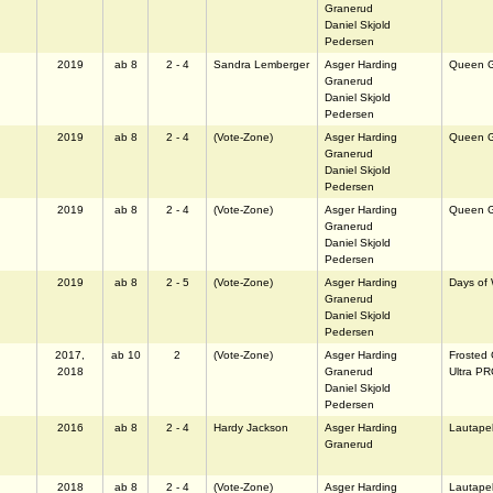
Granerud
Daniel Skjold
Pedersen
2019
ab 8
2 - 4
Sandra Lemberger
Asger Harding
Queen 
Granerud
Daniel Skjold
Pedersen
2019
ab 8
2 - 4
(Vote-Zone)
Asger Harding
Queen 
Granerud
Daniel Skjold
Pedersen
2019
ab 8
2 - 4
(Vote-Zone)
Asger Harding
Queen 
Granerud
Daniel Skjold
Pedersen
2019
ab 8
2 - 5
(Vote-Zone)
Asger Harding
Days of
Granerud
Daniel Skjold
Pedersen
2017,
ab 10
2
(Vote-Zone)
Asger Harding
Frosted
2018
Granerud
Ultra P
Daniel Skjold
Pedersen
2016
ab 8
2 - 4
Hardy Jackson
Asger Harding
Lautapeli
Granerud
2018
ab 8
2 - 4
(Vote-Zone)
Asger Harding
Lautapeli