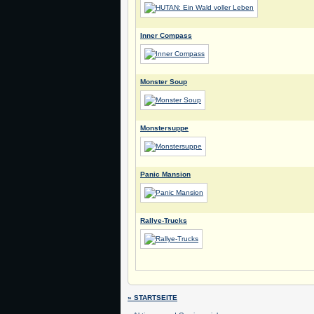
Inner Compass
Monster Soup
Monstersuppe
Panic Mansion
Rallye-Trucks
» STARTSEITE