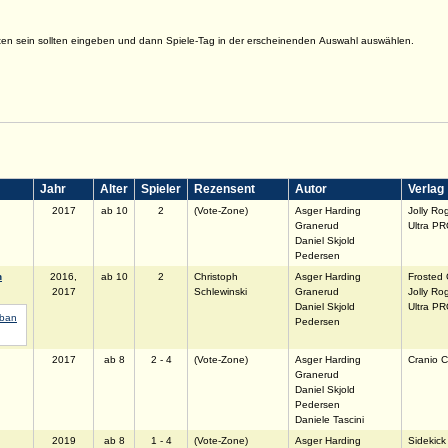
ten sein sollten eingeben und dann Spiele-Tag in der erscheinenden Auswahl auswählen.
Jahr
Alter
Spieler
Rezensent
Autor
Verlag
2017
ab 10
2
(Vote-Zone)
Asger Harding
Jolly R
Granerud
Ultra P
Daniel Skjold
Pedersen
n
2016,
ab 10
2
Christoph
Asger Harding
Frosted
2017
Schlewinski
Granerud
Jolly R
Daniel Skjold
Ultra P
Pedersen
2017
ab 8
2 - 4
(Vote-Zone)
Asger Harding
Cranio C
Granerud
Daniel Skjold
Pedersen
Daniele Tascini
2019
ab 8
1 - 4
(Vote-Zone)
Asger Harding
Sidekic