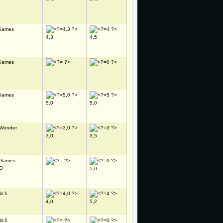
Games
4,3
4,5
Games
Games
5,0
5,0
 Wonder
3,0
3,5
 Games
RO
5,0
t.fi
4,0
5,2
t.fi