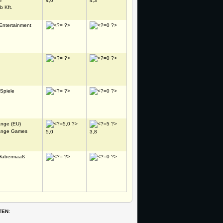
4,0
4,3
 Kft.
Entertainment
Spiele
ange (EU)
ange Games
5,0
3,8
Habermaaß
TEN: