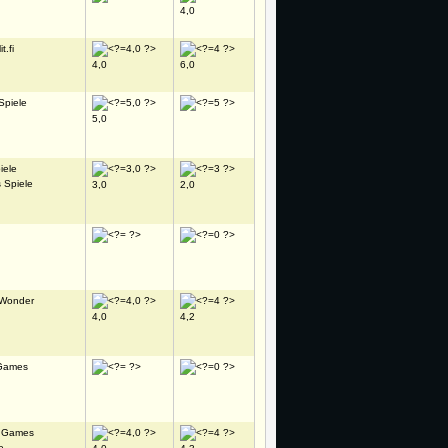
4,0
t.fi
4,0
6,0
Spiele
5,0
iele
 Spiele
3,0
2,0
 Wonder
4,0
4,2
Games
k Games
e