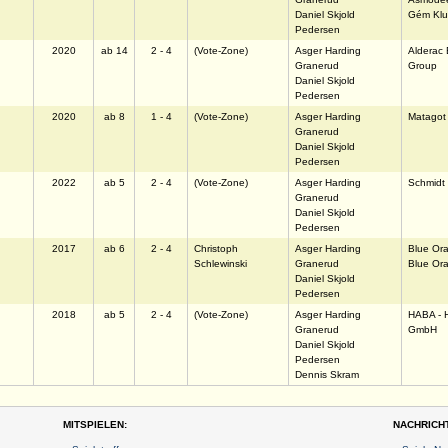
Daniel Skjold
Gém Klub
Pedersen
2020
ab 14
2 - 4
(Vote-Zone)
Asger Harding
Alderac 
Granerud
Group
Daniel Skjold
Pedersen
2020
ab 8
1 - 4
(Vote-Zone)
Asger Harding
Matagot
Granerud
Daniel Skjold
Pedersen
2022
ab 5
2 - 4
(Vote-Zone)
Asger Harding
Schmidt 
Granerud
Daniel Skjold
Pedersen
2017
ab 6
2 - 4
Christoph
Asger Harding
Blue Or
Schlewinski
Granerud
Blue Or
Daniel Skjold
Pedersen
2018
ab 5
2 - 4
(Vote-Zone)
Asger Harding
HABA - 
Granerud
GmbH
Daniel Skjold
Pedersen
Dennis Skram
MITSPIELEN:
NACHRICH