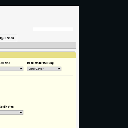
H@LL9000
te/Seite
Resultatdarstellung
Gast Noten