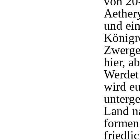
von 20
Aether
und ein
Königr
Zwerge
hier, a
Werdet 
wird eu
unterge
Land n
formen
friedli