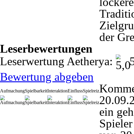
lockere
Traditi
Zielgru
der Gre
Leserbewertungen
Leserwertung Aetherya:
5
Bewertung abgeben
Komme
Aufmachung
Spielbarkeit
Interaktion
Einfluss
Spielreiz
20.09.
ein geh
Spieler