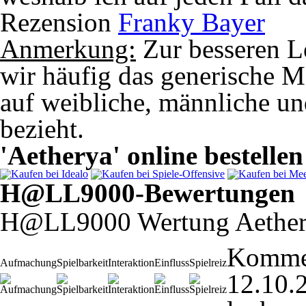
Rezension
Franky Bayer
Anmerkung:
Zur besseren L
wir häufig das generische M
auf weibliche, männliche un
bezieht.
'Aetherya' online bestellen
H@LL9000-Bewertungen
H@LL9000 Wertung Aethe
Komme
Aufmachung
Spielbarkeit
Interaktion
Einfluss
Spielreiz
12.10.