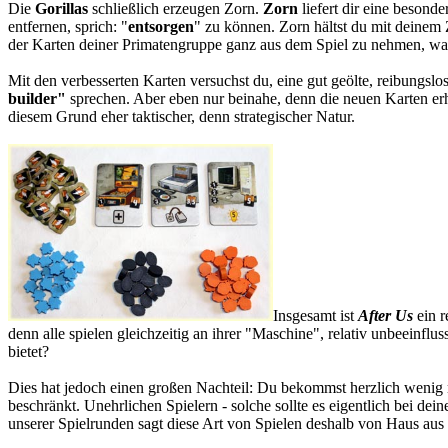
Die
Gorillas
schließlich erzeugen Zorn.
Zorn
liefert dir eine beson
entfernen, sprich: "
entsorgen
" zu können. Zorn hältst du mit deinem 
der Karten deiner Primatengruppe ganz aus dem Spiel zu nehmen, was 
Mit den verbesserten Karten versuchst du, eine gut geölte, reibungs
builder"
sprechen. Aber eben nur beinahe, denn die neuen Karten er
diesem Grund eher taktischer, denn strategischer Natur.
Insgesamt ist
After Us
ein r
denn alle spielen gleichzeitig an ihrer "Maschine", relativ unbeeinfl
bietet?
Dies hat jedoch einen großen Nachteil: Du bekommst herzlich wenig m
beschränkt. Unehrlichen Spielern - solche sollte es eigentlich bei de
unserer Spielrunden sagt diese Art von Spielen deshalb von Haus aus 