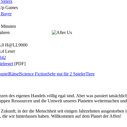
 Sirieix
 Up Games
 Bayer
0 Minuten
Jahren
4,0 H@LL9000
3,4 Leser
6342
elregel
[PDF]
spiel
Rätsel
Science Fiction
Sehr gut für 2 Spieler
Tiere
zen des eigenen Handels völlig egal sind. Aber was passiert tatsächlic
appen Ressourcen und die Umwelt unseres Planeten weitermachen und un
 Zukunft, in der die Menschheit seit einigen Jahrzehnten ausgestorben 
die wir hinterlassen haben. Willkommen auf dem Planet der Affen!