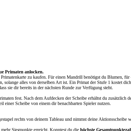
ue Primaten anlocken.
rimatenkarte zu kaufen. Für einen Mandrill benötigst du Blumen, für 
 solange alles von derselben Art ist. Ein Primat der Stufe 1 kostet dic
ass sie dir bereits in der nächsten Runde zur Verfügung steht.
rimaten fest. Nach dem Aufdecken der Scheibe erhältst du zusätzlich d
 einer Scheibe von einem dir benachbarten Spieler nutzen.
gestapel rechts von deinem Tableau und nimmst deine Aktionsscheibe w
der mehr Siegpunkte erreicht. Konntest du die
höchste Gesamtpunkteza