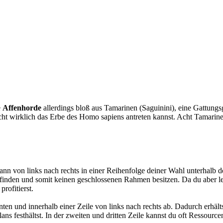
e
Affenhorde
allerdings bloß aus Tamarinen (Saguinini), eine Gattungsg
nicht wirklich das Erbe des Homo sapiens antreten kannst. Acht Tamarin
ann von links nach rechts in einer Reihenfolge deiner Wahl unterhalb 
efinden und somit keinen geschlossenen Rahmen besitzen. Da du aber le
rofitierst.
en und innerhalb einer Zeile von links nach rechts ab. Dadurch erhält
lplans festhältst. In der zweiten und dritten Zeile kannst du oft Ressou