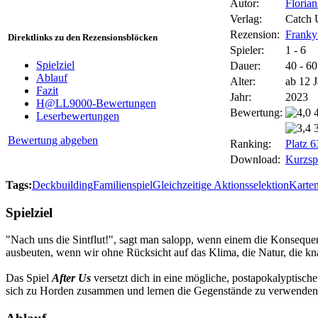
Autor:
Florian
Verlag:
Catch
Rezension:
Franky
Direktlinks zu den Rezensionsblöcken
Spieler:
1 - 6
Spielziel
Dauer:
40 - 6
Ablauf
Alter:
ab 12 
Fazit
Jahr:
2023
H@LL9000-Bewertungen
Bewertung:
Leserbewertungen
Bewertung abgeben
Ranking:
Platz 
Download:
Kurzspi
Tags:
Deckbuilding
Familienspiel
Gleichzeitige Aktionsselektion
Karten
Spielziel
"Nach uns die Sintflut!", sagt man salopp, wenn einem die Konsequen
ausbeuten, wenn wir ohne Rücksicht auf das Klima, die Natur, die kn
Das Spiel
After Us
versetzt dich in eine mögliche, postapokalyptische
sich zu Horden zusammen und lernen die Gegenstände zu verwenden, 