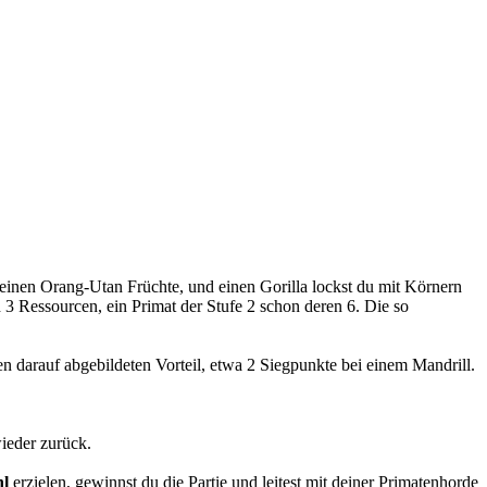
einen Orang-Utan Früchte, und einen Gorilla lockst du mit Körnern
h 3 Ressourcen, ein Primat der Stufe 2 schon deren 6. Die so
en darauf abgebildeten Vorteil, etwa 2 Siegpunkte bei einem Mandrill.
ieder zurück.
hl
erzielen, gewinnst du die Partie und leitest mit deiner Primatenhorde