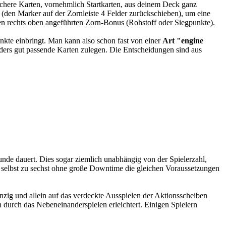
wächere Karten, vornehmlich Startkarten, aus deinem Deck ganz
 (den Marker auf der Zornleiste 4 Felder zurückschieben), um eine
den rechts oben angeführten Zorn-Bonus (Rohstoff oder Siegpunkte).
nkte einbringt. Man kann also schon fast von einer
Art "engine
ders gut passende Karten zulegen. Die Entscheidungen sind aus
Stunde dauert. Dies sogar ziemlich unabhängig von der Spielerzahl,
lern selbst zu sechst ohne große Downtime die gleichen Voraussetzungen
nzig und allein auf das verdeckte Ausspielen der Aktionsscheiben
ln durch das Nebeneinanderspielen erleichtert. Einigen Spielern