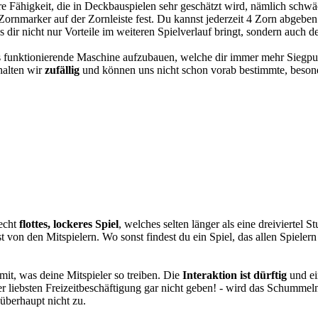
dere Fähigkeit, die in Deckbauspielen sehr geschätzt wird, nämlich sch
Zornmarker auf der Zornleiste fest. Du kannst jederzeit 4 Zorn abgeben
dir nicht nur Vorteile im weiteren Spielverlauf bringt, sondern auch 
los funktionierende Maschine aufzubauen, welche dir immer mehr Siegpu
halten wir
zufällig
und können uns nicht schon vorab bestimmte, beson
echt
flottes, lockeres Spiel
, welches selten länger als eine dreiviertel 
usst von den Mitspielern. Wo sonst findest du ein Spiel, das allen Spie
it, was deine Mitspieler so treiben. Die
Interaktion ist dürftig
und ei
iner liebsten Freizeitbeschäftigung gar nicht geben! - wird das Schumme
überhaupt nicht zu.