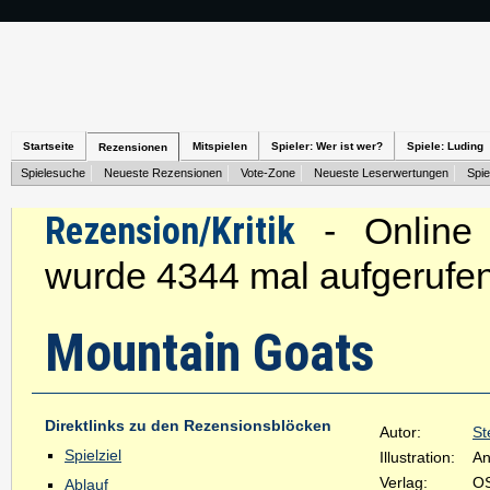
Startseite
Mitspielen
Spieler: Wer ist wer?
Spiele: Luding
Rezensionen
Spielesuche
Neueste Rezensionen
Vote-Zone
Neueste Leserwertungen
Spie
Rezension/Kritik
- Online s
wurde 4344 mal aufgerufen
Mountain Goats
Direktlinks zu den Rezensionsblöcken
Autor:
St
Spielziel
Illustration:
An
Verlag:
OS
Ablauf