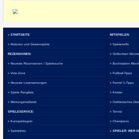
» STARTSEITE
MITSPIELEN:
» Aktionen und Gewinnspiele
» Spieletreffs
REZENSIONEN:
» Geflochten Woche
» Neueste Rezensionen / Spielesuche
» Buchstaben Woch
» Vote-Zone
» Fußball-Tipps
» Neueste Leserwertungen
» Formel 1-Tipps
» Spiele Rangliste
» Knister
» Wertungsmaßstab
» Ostfriesisches De
SPIELESERVICE:
» Tennis
» Kurzspielregeln
» Champions
» Spielelinks
» SPIELER: WER I