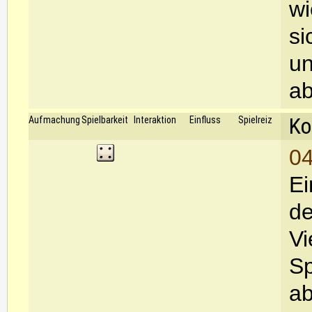
wi
si
un
ab
Ko
Aufmachung
Spielbarkeit
Interaktion
Einfluss
Spielreiz
04
Ei
de
Vi
Sp
ab