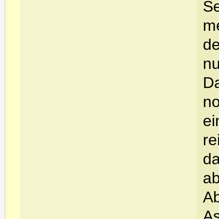
Se
me
de
nu
Da
no
ei
re
da
ab
Ab
As