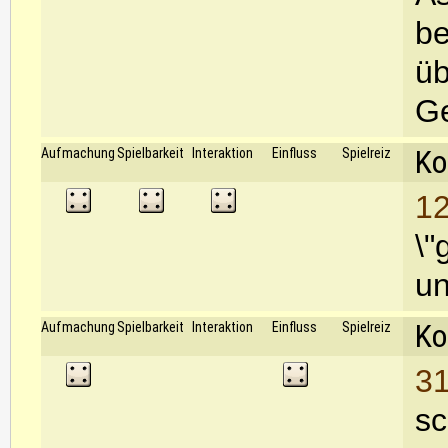
be
üb
G
Ko
Aufmachung
Spielbarkeit
Interaktion
Einfluss
Spielreiz
12
\"
un
Ko
Aufmachung
Spielbarkeit
Interaktion
Einfluss
Spielreiz
31
sc