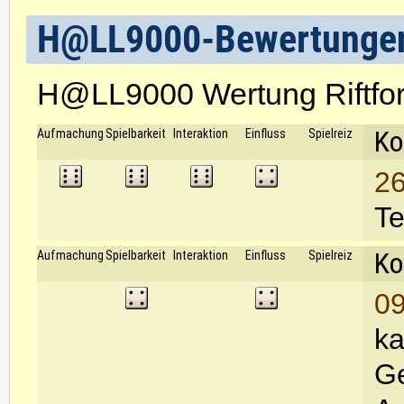
H@LL9000-Bewertunge
H@LL9000 Wertung Riftfo
Ko
Aufmachung
Spielbarkeit
Interaktion
Einfluss
Spielreiz
26
Te
Ko
Aufmachung
Spielbarkeit
Interaktion
Einfluss
Spielreiz
09
ka
Ge