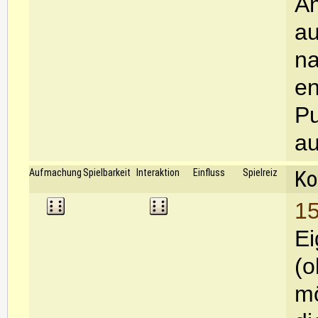
An
au
na
en
Pu
au
Ko
Aufmachung
Spielbarkeit
Interaktion
Einfluss
Spielreiz
15
Ei
(o
mö