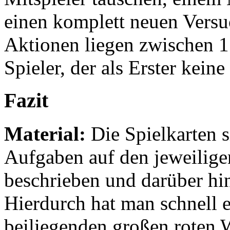
einen komplett neuen Versuc
Aktionen liegen zwischen 
Spieler, der als Erster kein
Fazit
Material:
Die Spielkarten si
Aufgaben auf den jeweilige
beschrieben und darüber hin
Hierdurch hat man schnell e
beiliegenden großen roten W