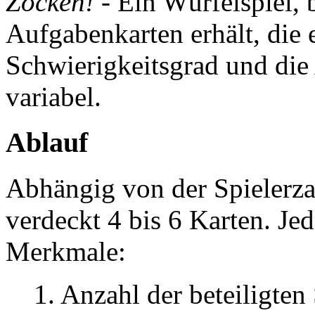
Zocken!
- Ein Würfelspiel, 
Aufgabenkarten erhält, die 
Schwierigkeitsgrad und die
variabel.
Ablauf
Abhängig von der Spielerzah
verdeckt 4 bis 6 Karten. Jed
Merkmale:
1. Anzahl der beteiligten 