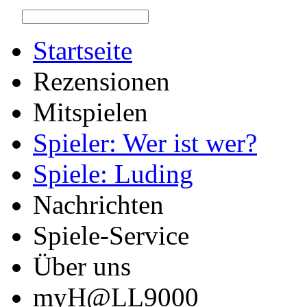
Startseite
Rezensionen
Mitspielen
Spieler: Wer ist wer?
Spiele: Luding
Nachrichten
Spiele-Service
Über uns
myH@LL9000