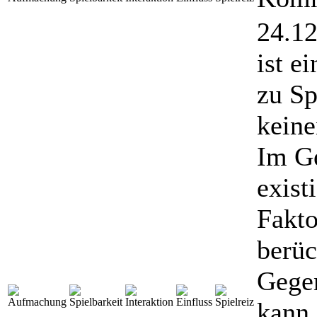
24.12
ist e
zu Sp
keine
Im Ge
exist
Fakto
berüc
Gege
kann 