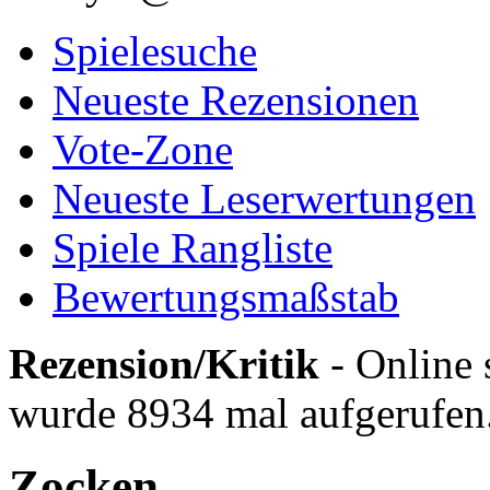
Spielesuche
Neueste Rezensionen
Vote-Zone
Neueste Leserwertungen
Spiele Rangliste
Bewertungsmaßstab
Rezension/Kritik
- Online 
wurde 8934 mal aufgerufen
Zocken