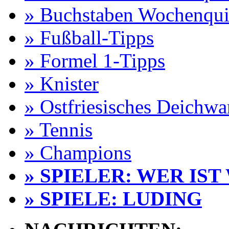
» Buchstaben Wochenqui
» Fußball-Tipps
» Formel 1-Tipps
» Knister
» Ostfriesisches Deichw
» Tennis
» Champions
» SPIELER: WER IST
» SPIELE: LUDING