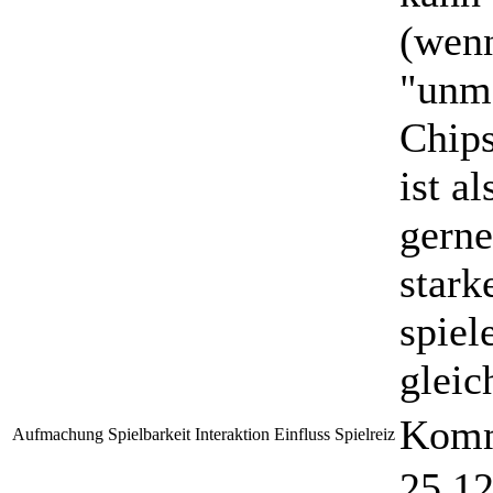
(wenn
"unmö
Chips
ist a
gerne
stark
spiel
gleic
Komm
Aufmachung
Spielbarkeit
Interaktion
Einfluss
Spielreiz
25.12