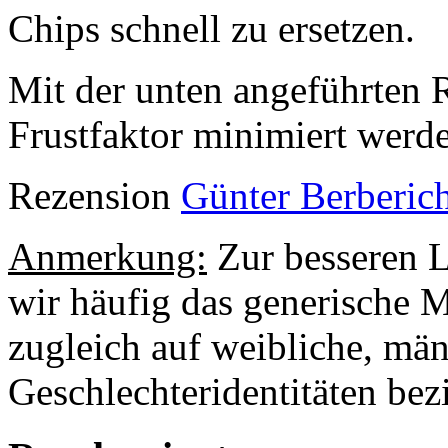
Chips schnell zu ersetzen.
Mit der unten angeführten 
Frustfaktor minimiert werd
Rezension
Günter Berberic
Anmerkung:
Zur besseren L
wir häufig das generische 
zugleich auf weibliche, mä
Geschlechteridentitäten bezi