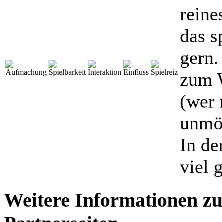
reine
das s
gern
zum 
(wer 
unmög
In de
viel 
Weitere Informationen zu