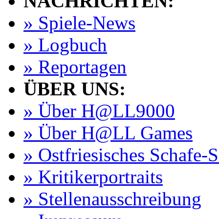
NACHRICHTEN:
» Spiele-News
» Logbuch
» Reportagen
ÜBER UNS:
» Über H@LL9000
» Über H@LL Games
» Ostfriesisches Schafe-
» Kritikerportraits
» Stellenausschreibung