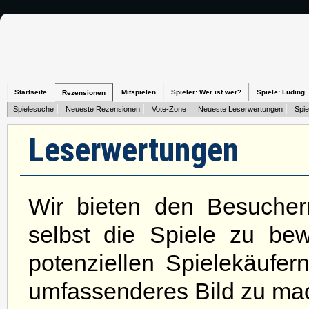
Startseite
Mitspielen
Spieler: Wer ist wer?
Spiele: Luding
Rezensionen
Spielesuche
Neueste Rezensionen
Vote-Zone
Neueste Leserwertungen
Spie
Leserwertungen
Wir bieten den Besuchern
selbst die Spiele zu bew
potenziellen Spielekäufer
umfassenderes Bild zu ma