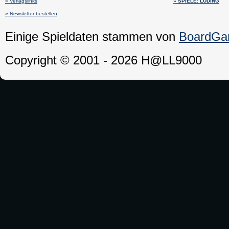
» Verlagslinks
» SPIELE: LUDING
» Newsletter bestellen
Einige Spieldaten stammen von
BoardG
Copyright © 2001 - 2026 H@LL9000