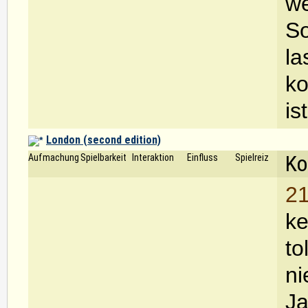
we
So
la
k
is
London (second edition)
Ko
Aufmachung
Spielbarkeit
Interaktion
Einfluss
Spielreiz
21
ke
to
ni
Ja