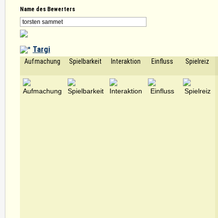
Name des Bewerters
Targi
Aufmachung
Spielbarkeit
Interaktion
Einfluss
Spielreiz