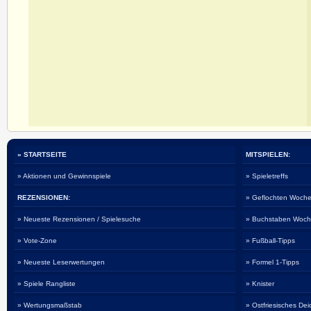
» STARTSEITE
MITSPIELEN:
» Aktionen und Gewinnspiele
» Spieletreffs
REZENSIONEN:
» Geflochten Woche
» Neueste Rezensionen / Spielesuche
» Buchstaben Woch
» Vote-Zone
» Fußball-Tipps
» Neueste Leserwertungen
» Formel 1-Tipps
» Spiele Rangliste
» Knister
» Wertungsmaßstab
» Ostfriesisches De