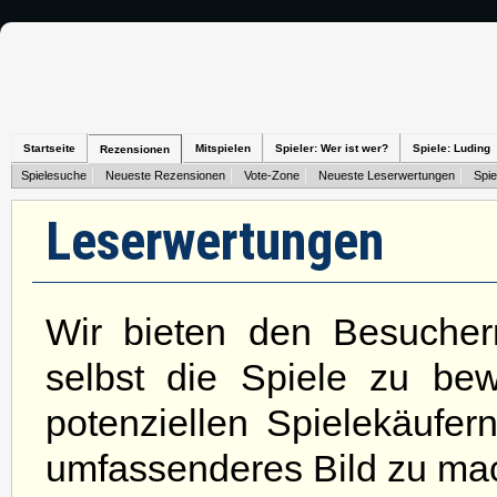
Startseite
Mitspielen
Spieler: Wer ist wer?
Spiele: Luding
Rezensionen
Spielesuche
Neueste Rezensionen
Vote-Zone
Neueste Leserwertungen
Spie
Leserwertungen
Wir bieten den Besuchern
selbst die Spiele zu bew
potenziellen Spielekäufer
umfassenderes Bild zu ma