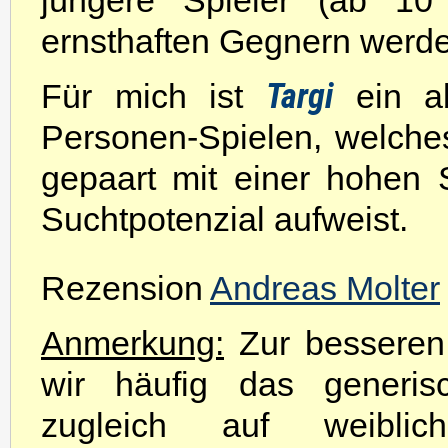
jüngere Spieler (ab 1
ernsthaften Gegnern werd
Targi
Für mich ist
ein ab
Personen-Spielen, welche
gepaart mit einer hohen S
Suchtpotenzial aufweist.
Rezension
Andreas Molter
Anmerkung:
Zur besseren 
wir häufig das generis
zugleich auf weibli