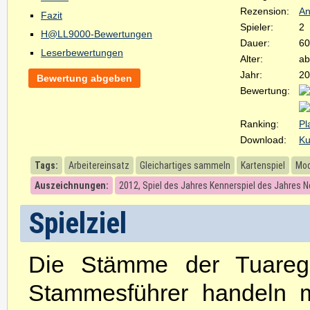
Rezension:
An
Fazit
Spieler:
2
H@LL9000-Bewertungen
Dauer:
60
Leserbewertungen
Alter:
ab
Jahr:
20
Bewertung abgeben
Bewertung:
Ranking:
Pl
Download:
Ku
Tags:
Arbeitereinsatz
Gleichartiges sammeln
Kartenspiel
Mod
Auszeichnungen:
2012, Spiel des Jahres Kennerspiel des Jahres 
Spielziel
Die Stämme der Tuareg
Stammesführer handeln 