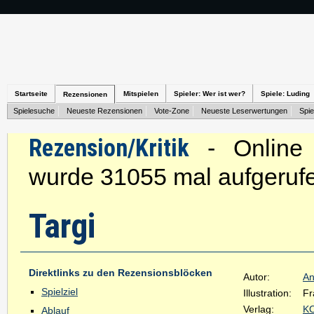
Startseite
Mitspielen
Spieler: Wer ist wer?
Spiele: Luding
Rezensionen
Spielesuche
Neueste Rezensionen
Vote-Zone
Neueste Leserwertungen
Spie
Rezension/Kritik
- Online s
wurde 31055 mal aufgeruf
Targi
Direktlinks zu den Rezensionsblöcken
Autor:
An
Spielziel
Illustration:
Fr
Verlag:
K
Ablauf