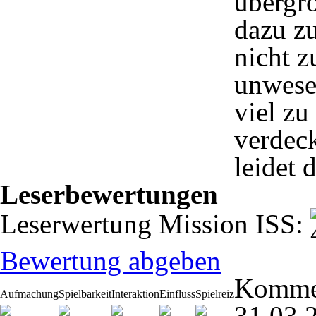
übergr
dazu zu
nicht z
unwesen
viel zu
verdeck
leidet 
Leserbewertungen
Leserwertung Mission ISS:
Bewertung abgeben
Komme
Aufmachung
Spielbarkeit
Interaktion
Einfluss
Spielreiz
31.03.