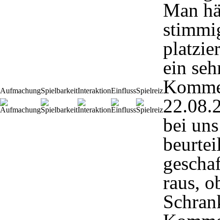
Man hä
stimmig
platzie
ein seh
Komme
Aufmachung
Spielbarkeit
Interaktion
Einfluss
Spielreiz
22.08.
bei uns
beurtei
geschaf
raus, o
Schrank