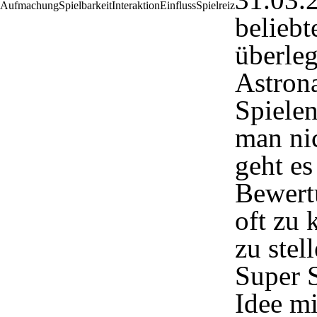
beliebt
überle
Astrona
Spiele
man nic
geht es
Bewert
oft zu 
zu stel
Super S
Idee mi