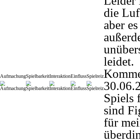
Leider 
die Luf
aber es
außerde
unübers
leidet.
Komme
Aufmachung
Spielbarkeit
Interaktion
Einfluss
Spielreiz
30.06.
Spiels 
sind Fi
für me
überdi