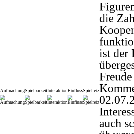
Figure
die Zah
Koopera
funktio
ist der
überges
Freude
Komme
Aufmachung
Spielbarkeit
Interaktion
Einfluss
Spielreiz
02.07.
Interes
auch sc