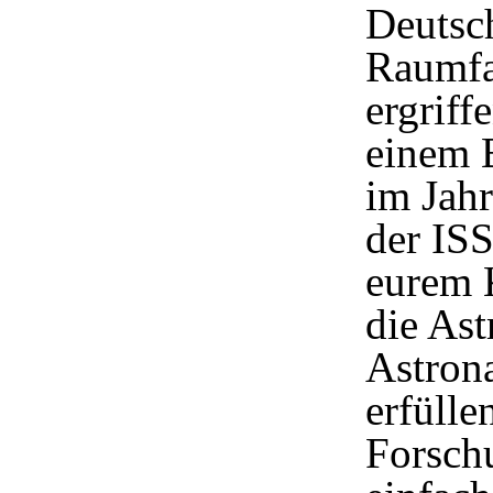
Deutsc
Raumfah
ergriff
einem B
im Jahr
der IS
eurem 
die Ast
Astron
erfülle
Forschu