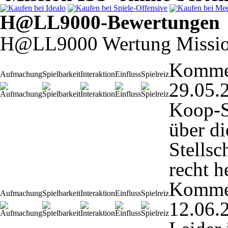
H@LL9000-Bewertungen
H@LL9000 Wertung Missio
Komme
Aufmachung
Spielbarkeit
Interaktion
Einfluss
Spielreiz
29.05.
Koop-S
über di
Stells
recht h
Komme
Aufmachung
Spielbarkeit
Interaktion
Einfluss
Spielreiz
12.06.