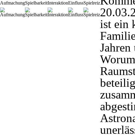
Komme
Aufmachung
Spielbarkeit
Interaktion
Einfluss
Spielreiz
20.03.
ist ein
Familie
Jahren
Worum 
Raumsta
beteili
zusamme
abgest
Astron
unerlä