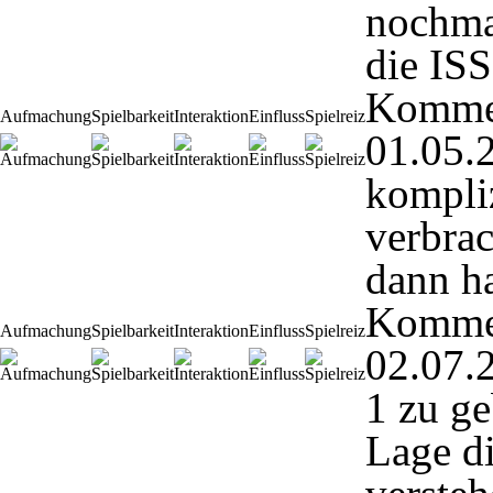
nochma
die IS
Komme
Aufmachung
Spielbarkeit
Interaktion
Einfluss
Spielreiz
01.05.
kompli
verbra
dann ha
Komme
Aufmachung
Spielbarkeit
Interaktion
Einfluss
Spielreiz
02.07.
1 zu ge
Lage di