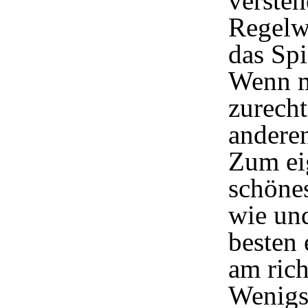
versteh
Regelwe
das Spi
Wenn m
zurech
andere
Zum eig
schöne
wie un
besten 
am rich
Wenigsp