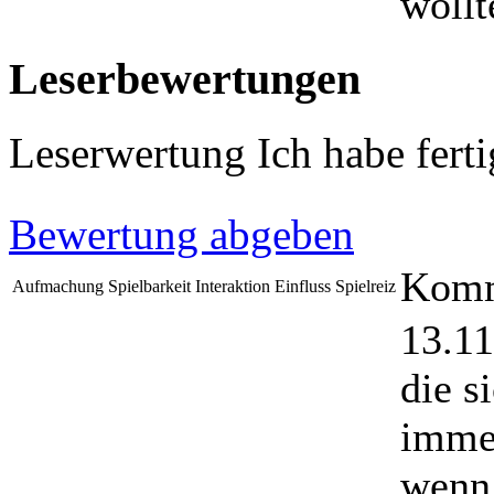
wollt
Leserbewertungen
Leserwertung Ich habe fert
Bewertung abgeben
Komm
Aufmachung
Spielbarkeit
Interaktion
Einfluss
Spielreiz
13.11
die s
immer
wenn 