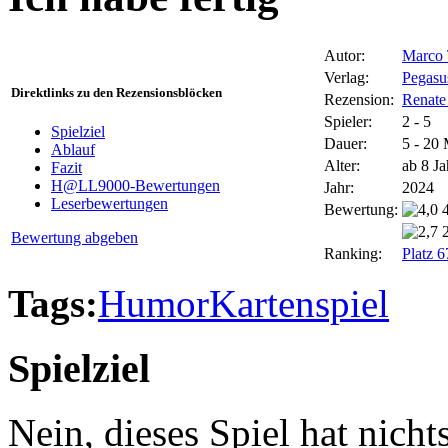
Autor:
Marco 
Verlag:
Pegasu
Direktlinks zu den Rezensionsblöcken
Rezension:
Renate
Spieler:
2 - 5
Spielziel
Dauer:
5 - 20
Ablauf
Alter:
ab 8 Ja
Fazit
H@LL9000-Bewertungen
Jahr:
2024
Leserbewertungen
Bewertung:
Bewertung abgeben
Ranking:
Platz 
Tags:
Humor
Kartenspiel
Spielziel
Nein, dieses Spiel hat nicht