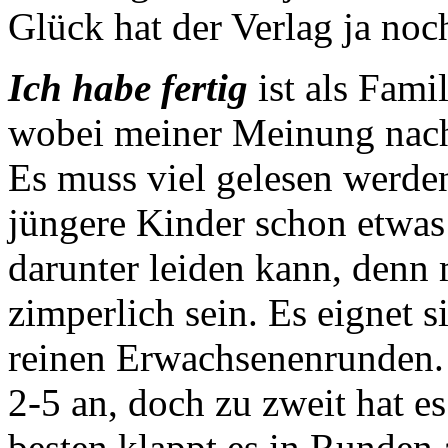
Glück hat der Verlag ja noc
Ich habe fertig
ist als Famil
wobei meiner Meinung nach 8
Es muss viel gelesen werde
jüngere Kinder schon etwas 
darunter leiden kann, denn 
zimperlich sein. Es eignet 
reinen Erwachsenenrunden. 
2-5 an, doch zu zweit hat 
besten klappt es in Runden