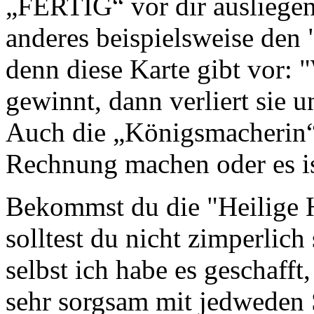
„FERTIG“ vor dir ausliegen
anderes beispielsweise den 
denn diese Karte gibt vor: 
gewinnt, dann verliert sie u
Auch die „Königsmacherin“ 
Rechnung machen oder es ist
Bekommst du die "Heilige 
solltest du nicht zimperlic
selbst ich habe es geschaff
sehr sorgsam mit jedweden