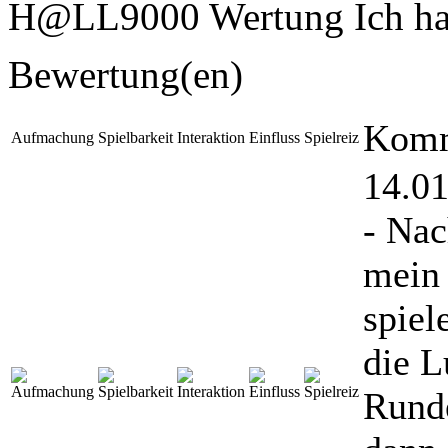
H@LL9000 Wertung Ich hab
Bewertung(en)
Komm
Aufmachung
Spielbarkeit
Interaktion
Einfluss
Spielreiz
14.01
- Nac
mein 
spiel
die L
Runde