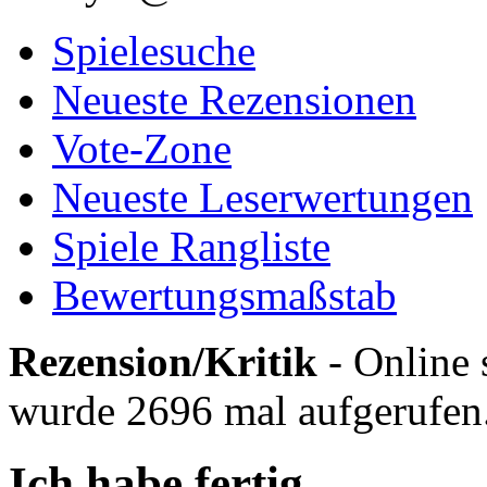
Spielesuche
Neueste Rezensionen
Vote-Zone
Neueste Leserwertungen
Spiele Rangliste
Bewertungsmaßstab
Rezension/Kritik
- Online 
wurde 2696 mal aufgerufen
Ich habe fertig