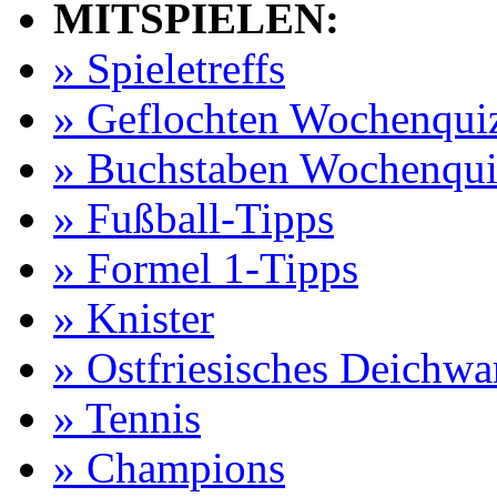
MITSPIELEN:
» Spieletreffs
» Geflochten Wochenqui
» Buchstaben Wochenqui
» Fußball-Tipps
» Formel 1-Tipps
» Knister
» Ostfriesisches Deichw
» Tennis
» Champions