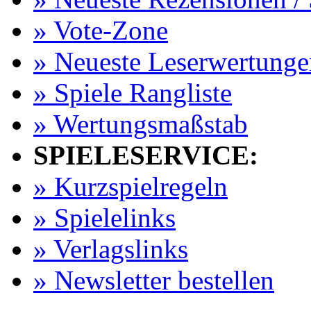
» Vote-Zone
» Neueste Leserwertunge
» Spiele Rangliste
» Wertungsmaßstab
SPIELESERVICE:
» Kurzspielregeln
» Spielelinks
» Verlagslinks
» Newsletter bestellen