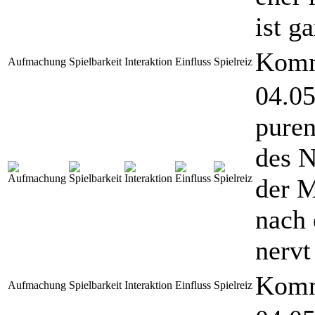
ist g
Komm
Aufmachung
Spielbarkeit
Interaktion
Einfluss
Spielreiz
04.05
puren
des N
der M
nach 
nervt
Komm
Aufmachung
Spielbarkeit
Interaktion
Einfluss
Spielreiz