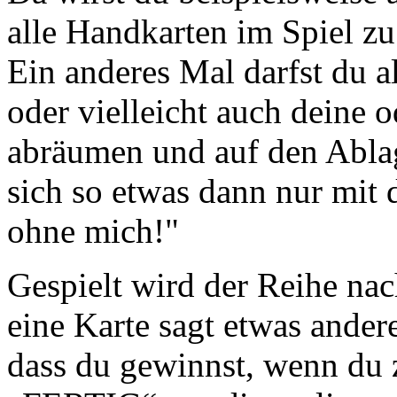
alle Handkarten im Spiel zu
Ein anderes Mal darfst du a
oder vielleicht auch deine 
abräumen und auf den Ablag
sich so etwas dann nur mit d
ohne mich!"
Gespielt wird der Reihe nac
eine Karte sagt etwas ander
dass du gewinnst, wenn du