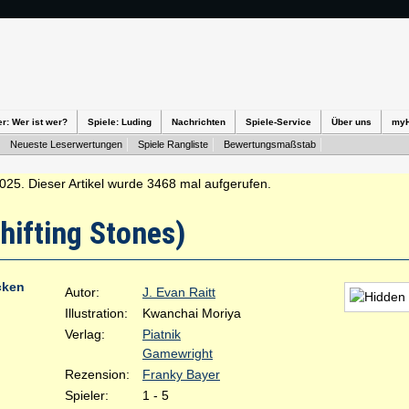
er: Wer ist wer?
Spiele: Luding
Nachrichten
Spiele-Service
Über uns
my
Neueste Leserwertungen
Spiele Rangliste
Bewertungsmaßstab
2025. Dieser Artikel wurde 3468 mal aufgerufen.
hifting Stones)
cken
Autor:
J. Evan Raitt
Illustration:
Kwanchai Moriya
Verlag:
Piatnik
Gamewright
Rezension:
Franky Bayer
Spieler:
1 - 5