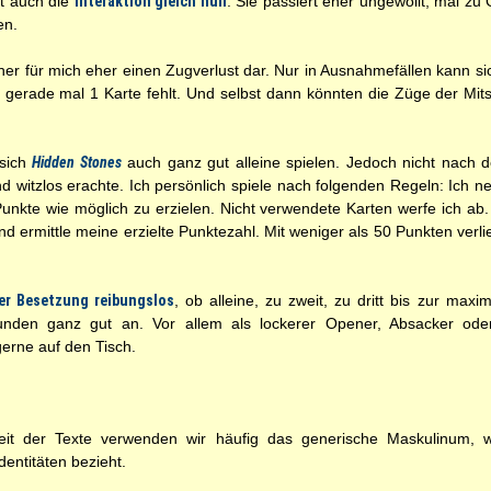
st auch die
Interaktion gleich null
. Sie passiert eher ungewollt, mal z
en.
aher für mich eher einen Zugverlust dar. Nur in Ausnahmefällen kann si
g gerade mal 1 Karte fehlt. Und selbst dann könnten die Züge der Mit
 sich
Hidden Stones
auch ganz gut alleine spielen. Jedoch nicht nach d
und witzlos erachte. Ich persönlich spiele nach folgenden Regeln: Ich 
unkte wie möglich zu erzielen. Nicht verwendete Karten werfe ich a
d ermittle meine erzielte Punktezahl. Mit weniger als 50 Punkten verli
der Besetzung reibungslos
, ob alleine, zu zweit, zu dritt bis zur max
nden ganz gut an. Vor allem als lockerer Opener, Absacker oder 
erne auf den Tisch.
t der Texte verwenden wir häufig das generische Maskulinum, wel
entitäten bezieht.