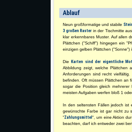
Ablauf
Neun großformatige und stabile
Stei
3 großen Raster
in der Tischmitte aus
klar erkennbares Muster. Auf allen d
Plättchen ("Schiff") hingegen ein "P
einzigen gelben Plättchen ("Sonne")
Die
Karten sind der eigentliche Mo
Abbildung zeigt, welche Plättchen
Anforderungen sind recht vielfälti
befinden. Oft müssen Plättchen an f
sogar die Position gleich mehrerer
meisten Aufgaben werfen bloß 1 oder
In den seltensten Fällen jedoch ist 
gewünschte Farbe ist gar nicht zu s
"
Zahlungsmittel
", um eine Aktion du
beachten, darf ich entweder zwei be