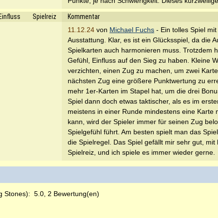
Punkte, je nach Schwierigkeit. Dieses kurzweilig
Einfluss
Spielreiz
Kommentar
11.12.24
von
Michael Fuchs
- Ein tolles Spiel mi
Ausstattung. Klar, es ist ein Glücksspiel, da di
Spielkarten auch harmonieren muss. Trotzdem ha
Gefühl, Einfluss auf den Sieg zu haben. Kleine W
verzichten, einen Zug zu machen, um zwei Kart
nächsten Zug eine größere Punktwertung zu erre
mehr 1er-Karten im Stapel hat, um die drei Bonu
Spiel dann doch etwas taktischer, als es im ers
meistens in einer Runde mindestens eine Karte
kann, wird der Spieler immer für seinen Zug bel
Spielgefühl führt. Am besten spielt man das Spie
die Spielregel. Das Spiel gefällt mir sehr gut, mi
Spielreiz, und ich spiele es immer wieder gerne.
g Stones):
5.0, 2 Bewertung(en)