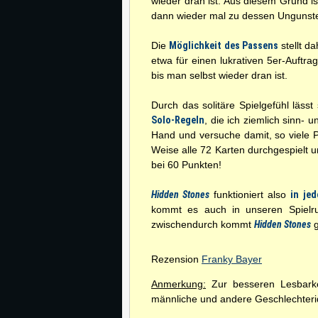
wieder dran ist. Aus diesem Grund i
dann wieder mal zu dessen Ungunst
Die
Möglichkeit des Passens
stellt d
etwa für einen lukrativen 5er-Auftra
bis man selbst wieder dran ist.
Durch das solitäre Spielgefühl lässt
Solo-Regeln
, die ich ziemlich sinn- 
Hand und versuche damit, so viele P
Weise alle 72 Karten durchgespielt un
bei 60 Punkten!
Hidden Stones
funktioniert also
in je
kommt es auch in unseren Spielru
zwischendurch kommt
Hidden Stones
g
Rezension
Franky Bayer
Anmerkung:
Zur besseren Lesbarkei
männliche und andere Geschlechterid