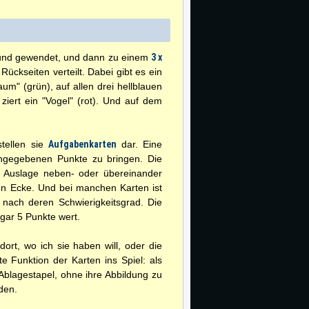
ht und gewendet, und dann zu einem
3 x
ückseiten verteilt. Dabei gibt es ein
aum" (grün), auf allen drei
hellblauen
 ziert ein "Vogel" (rot). Und auf dem
stellen sie
Aufgabenkarten
dar. Eine
angegebenen Punkte zu bringen. Die
er Auslage neben- oder übereinander
ken Ecke. Und bei manchen Karten ist
 nach deren Schwierigkeitsgrad. Die
gar 5 Punkte wert.
dort, wo ich sie haben will, oder die
e Funktion der Karten ins Spiel: als
 Ablagestapel, ohne ihre Abbildung zu
den.