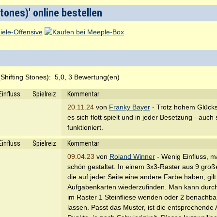
tones)' online bestellen
hifting Stones):
5,0, 3 Bewertung(en)
Einfluss
Spielreiz
Kommentar
20.11.24
von
Franky Bayer
- Trotz hohem Glücks
es sich flott spielt und in jeder Besetzung - auch 
funktioniert.
Einfluss
Spielreiz
Kommentar
09.04.23
von
Roland Winner
- Wenig Einfluss, m
schön gestaltet. In einem 3x3-Raster aus 9 große
die auf jeder Seite eine andere Farbe haben, gil
Aufgabenkarten wiederzufinden. Man kann durc
im Raster 1 Steinfliese wenden oder 2 benachbar
lassen. Passt das Muster, ist die entsprechende A