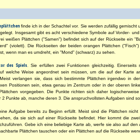
nplättchen
finde ich in der Schachtel vor. Sie werden zufällig gemisc
gelegt. Insgesamt gibt es acht verschiedene Symbole auf Vorder- und R
rei weißen Plättchen ("Samen") befindet sich auf der Rückseite ein "B
ferd" (violett). Die Rückseiten der beiden orangen Plättchen ("Fisch")
 ist, wenn man es umdreht, ein "Mond" (schwarz) zu sehen.
tor des Spiels
. Sie erfüllen zwei Funktionen gleichzeitig. Einerseits 
 auf welche Weise angeordnet sein müssen, um die auf der Karte 
g. Meist verlangen sie, dass sich bestimmte Plättchen irgendwo in d
ixen Positionen sein, etwa genau im Zentrum oder in der oberen lin
 Plättchen vorgegeben. Die Punkte richten sich daher logischerweise
 2 Punkte ab, manche deren 3. Die anspruchvollsten Aufgaben sind so
eine Aufgabe bereits zu Beginn erfüllt. Meist sind die Plättchen nicht 
ehen, da sie sich auf einer Rückseite befindet. Hier kommt die zweit
rchzuführen. Gebe ich eine beliebige Karte ab, werfe sie also auf den
nachbarte Plättchen tauschen oder ein Plättchen auf die Rückseite wen