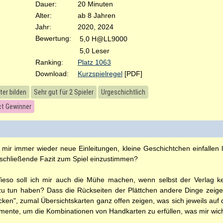
Dauer:
20 Minuten
Alter:
ab 8 Jahren
Jahr:
2020, 2024
Bewertung:
5,0 H@LL9000
5,0 Leser
Ranking:
Platz 1063
Download:
Kurzspielregel
[PDF]
er bilden
Sehr gut für 2 Spieler
Urgeschichtlich
ct Gewinner
r immer wieder neue Einleitungen, kleine Geschichtchen einfallen 
bschließende Fazit zum Spiel einzustimmen?
Wieso soll ich mir auch die Mühe machen, wenn selbst der Verlag ke
 zu tun haben? Dass die Rückseiten der Plättchen andere Dinge zeigen
ecken", zumal Übersichtskarten ganz offen zeigen, was sich jeweils auf 
mente, um die Kombinationen von Handkarten zu erfüllen, was mir wich