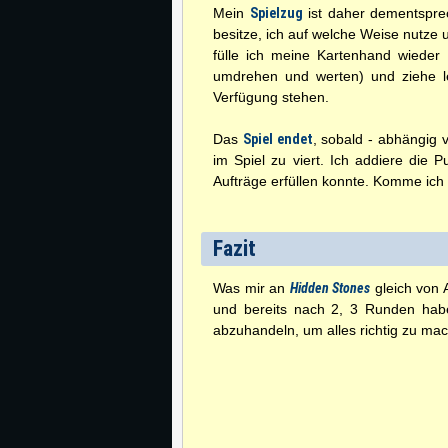
Mein
Spielzug
ist daher dementsprec
besitze, ich auf welche Weise nutze 
fülle ich meine Kartenhand wieder 
umdrehen und werten) und ziehe le
Verfügung stehen.
Das
Spiel endet
, sobald - abhängig v
im Spiel zu viert. Ich addiere die 
Aufträge erfüllen konnte. Komme ich
Fazit
Was mir an
Hidden Stones
gleich von A
und bereits nach 2, 3 Runden haben
abzuhandeln, um alles richtig zu ma