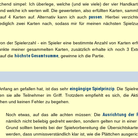
hend simpel: Ich überlege, welche (und wie viele) der vier Handkar
und welche ich werten will. Die gewerteten, also erfüllten Karten, sam
auf 4 Karten auf. Alternativ kann ich auch
passen
. Hierbei verzich
diglich zwei Karten nach, sodass mir für meinen nächsten Spiel
on der Spielerzahl - ein Spieler eine bestimmte Anzahl von Karten erf
Punkte meiner gesammelten Karten, zusätzlich erhalte ich noch 3 Ex
 auf die
höchste Gesamtsumme
, gewinne ich die Partie.
nfang an gefallen hat, ist das sehr
eingängige Spielprinzip
. Die Spielr
 sie alle Teilnehmer im Griff. Trotzdem empfiehlt es sich, die Akt
chen und keinen Fehler zu begehen.
Noch etwas, auf das alle achten müssen: Die
Ausrichtung der 
nämlich nicht beliebig gedreht werden, sondern gelten nur in eine
Grund sollten bereits bei der Spielvorbereitung die Übersichtskart
werden, dass unmissverständlich klar ist, wie die Plättchen ausgeri