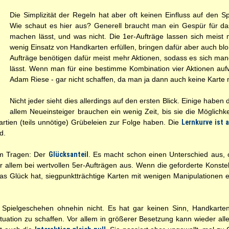
Die Simplizität der Regeln hat aber oft keinen Einfluss auf den Spi
Wie schaut es hier aus? Generell braucht man ein Gespür für da
machen lässt, und was nicht. Die 1er-Aufträge lassen sich meist 
wenig Einsatz von Handkarten erfüllen, bringen dafür aber auch bl
Aufträge benötigen dafür meist mehr Aktionen, sodass es sich man
lässt. Wenn man für eine bestimme Kombination vier Aktionen au
Adam Riese - gar nicht schaffen, da man ja dann auch keine Karte 
Nicht jeder sieht dies allerdings auf den ersten Blick. Einige haben
allem Neueinsteiger brauchen ein wenig Zeit, bis sie die Möglich
artien (teils unnötige) Grübeleien zur Folge haben. Die
Lernkurve ist 
d.
um Tragen: Der
Glücksanteil
. Es macht schon einen Unterschied aus, ob
r allem bei wertvollen 5er-Aufträgen aus. Wenn die geforderte Konstellati
das Glück hat, siegpunktträchtige Karten mit wenigen Manipulationen 
s Spielgeschehen ohnehin nicht. Es hat gar keinen Sinn, Handkart
tuation zu schaffen. Vor allem in größerer Besetzung kann wieder a