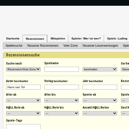
Startseite
Mitspielen
Spieler: Wer ist wer?
Spiele: Luding
Rezensionen
Spielesuche
Neueste Rezensionen
Vote-Zone
Neueste Leserwertungen
Spie
Rezensionensuche
Spielname
Suche nach
Sorti
Autor
beinhaltet
Verlag
beinhaltet
Jahr
beinhaltet
Reze
Alter ab
Alter bis
Spieler ab
Spiele
H@LL Note ab
H@LL Note bis
Anzahl H@LL Noten
Gast 
Spiele-Tags