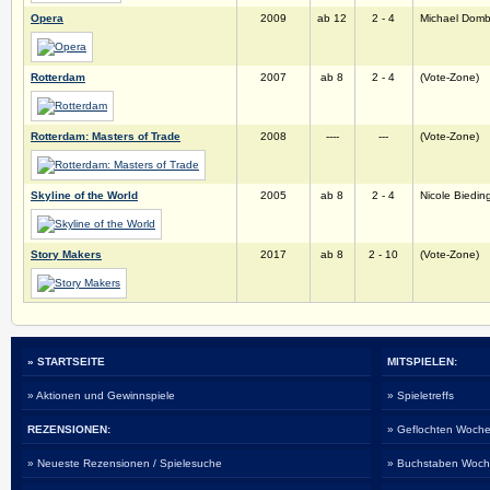
Opera
2009
ab 12
2 - 4
Michael Domb
Rotterdam
2007
ab 8
2 - 4
(Vote-Zone)
Rotterdam: Masters of Trade
2008
----
---
(Vote-Zone)
Skyline of the World
2005
ab 8
2 - 4
Nicole Biedin
Story Makers
2017
ab 8
2 - 10
(Vote-Zone)
» STARTSEITE
MITSPIELEN:
» Aktionen und Gewinnspiele
» Spieletreffs
REZENSIONEN:
» Geflochten Woche
» Neueste Rezensionen / Spielesuche
» Buchstaben Woch