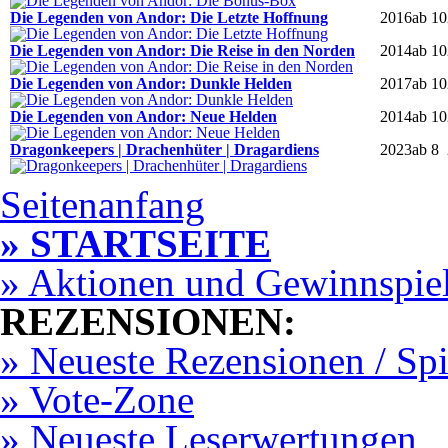
Die Legenden von Andor: Die Letzte Hoffnung
2016
ab 10
Die Legenden von Andor: Die Reise in den Norden
2014
ab 10
Die Legenden von Andor: Dunkle Helden
2017
ab 10
Die Legenden von Andor: Neue Helden
2014
ab 10
Dragonkeepers | Drachenhüter | Dragardiens
2023
ab 8
Seitenanfang
» STARTSEITE
» Aktionen und Gewinnspie
REZENSIONEN:
» Neueste Rezensionen / Sp
» Vote-Zone
» Neueste Leserwertungen