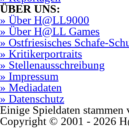
ÜBER UNS:
» Über H@LL9000
» Über H@LL Games
» Ostfriesisches Schafe-Sch
» Kritikerportraits
» Stellenausschreibung
» Impressum
» Mediadaten
» Datenschutz
Einige Spieldaten stammen
Copyright © 2001 - 2026