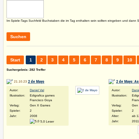
Im Spiele-Tags Suchfeld Buchstaben die im Tag enthalten sein sollten eingeben und dann 
Suchen
Start
1
2
3
4
5
6
7
8
9
10
Suchergebnis: 282 Treffer
2 de Mayo
2 de Mayo: As
21.10.23
Autor:
Daniel Val
Autor:
Danie
Illustration:
Edigrafica games
Illustration:
Edig
Francisco Goya
Fran
Verlag:
Gen X Games
Verlag:
Gen
Spieler:
2
Spieler:
2
Jahr:
2008
Alter:
ab 1
Jahr:
2011
5,0 Leser