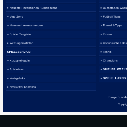
» Neueste Rezensionen / Spielesuche
» Buchstaben Woch
» Vote-Zone
» Fußball-Tipps
» Neueste Leserwertungen
» Formel 1-Tipps
» Spiele Rangliste
» Knister
» Wertungsmaßstab
» Ostfriesisches De
SPIELESERVICE:
» Tennis
» Kurzspielregeln
» Champions
» Spielelinks
» SPIELER: WER I
» Verlagslinks
» SPIELE: LUDING
» Newsletter bestellen
Einige Spiel
Copyri