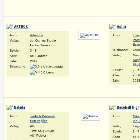
ARTBOX
Astra
Autor:
Artem Lis
Autor:
Frig
Patr
Verlag:
Jet Games Studio
Eszte
Lavka Games
Illustration:
Csill
Spieler:
3 - 8
Verlag:
Mind
Alter:
ab 8 Jahren
Supe
Jahr:
2019
Skel
Bewertung:
3,0 H@LL9000
Spieler:
2 - 5
5,0 Leser
Alter:
ab 1
Jahr:
2022
Balada
Baseball High
Autor:
Jindřich Pavlásek
Autor:
Mike 
Petr Vojtěch
Ian 
Verlag:
Albi
Verlag:
Eagl
Time Slug Studio
Spieler:
1 - 4
Albi Polska
Alter:
ab 8