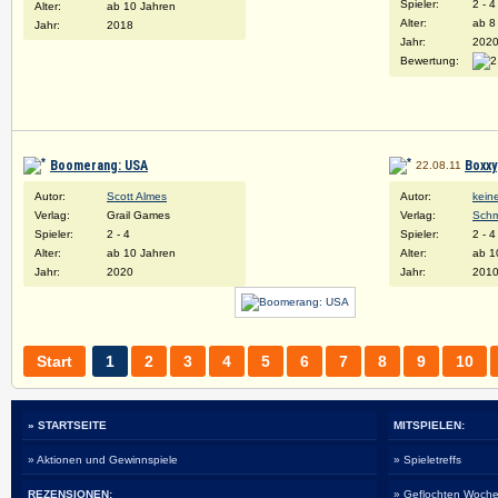
Spieler:
2 - 4
Alter:
ab 10 Jahren
Alter:
ab 8
Jahr:
2018
Jahr:
202
Bewertung:
Boomerang: USA
Boxxy
22.08.11
Autor:
Scott Almes
Autor:
kein
Verlag:
Grail Games
Verlag:
Schm
Spieler:
2 - 4
Spieler:
2 - 4
Alter:
ab 10 Jahren
Alter:
ab 1
Jahr:
2020
Jahr:
201
Start
1
2
3
4
5
6
7
8
9
10
» STARTSEITE
MITSPIELEN:
» Aktionen und Gewinnspiele
» Spieletreffs
REZENSIONEN:
» Geflochten Woche