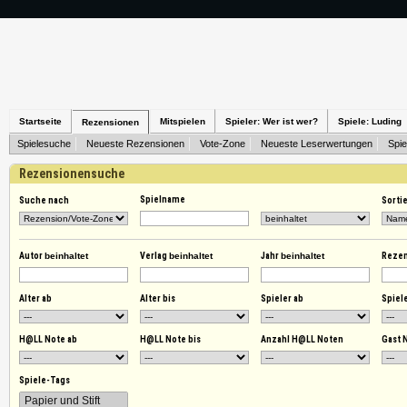
Startseite
Mitspielen
Spieler: Wer ist wer?
Spiele: Luding
Rezensionen
Spielesuche
Neueste Rezensionen
Vote-Zone
Neueste Leserwertungen
Spie
Rezensionensuche
Spielname
Suche nach
Sorti
Autor
beinhaltet
Verlag
beinhaltet
Jahr
beinhaltet
Reze
Alter ab
Alter bis
Spieler ab
Spiele
H@LL Note ab
H@LL Note bis
Anzahl H@LL Noten
Gast 
Spiele-Tags