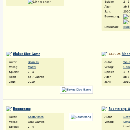
Spieler:
2 - 6
6,0 Leser
Alter:
ab 8
Jahr:
202
Bewertung:
Download:
Kurz
Blokus Dice Game
Bloo
13.09.25
Autor:
Brian Yu
Autor:
Wout
Verlag:
Mattel
Verlag:
Game
Spieler:
2 - 4
Spieler:
1 - 5
Alter:
ab 7 Jahren
Alter:
ab 8
Jahr:
2019
Jahr:
201
Boomerang
Boomerang: A
Autor:
Scott Almes
Autor:
Scot
Verlag:
Grail Games
Verlag:
Mata
Grai
Spieler:
2 - 4