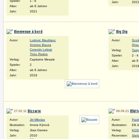
Spieler:
1 - 6
Jahr:
202
Alter:
ab 8 Jahren
Jahr:
2021
Bienvenue à bord
Big Dig
Autor:
Ludovic Maublanc
Autor:
Scot
Antoine Bauza
Sha
Corentin Lebrat
Verlag:
Tast
Théo Rivière
Spieler:
2 - 4
Verlag:
Capitaine Meeple
Alter:
ab 8
Spieler:
2
Jahr:
201
Alter:
ab 8 Jahren
Jahr:
2019
Bizzarie
Blätt
27.02.11
09.09.21
Autor:
Jiri Mikolas
Autor:
Paol
Illustration:
Aneta Kýrová
Illustration:
Elli 
Verlag:
Jiras Games
Verlag:
KOS
Jahr:
2010
Rezension:
Stef