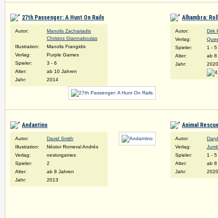
27th Passenger: A Hunt On Rails
Alhambra: Rol
Autor:
Manolis Zachariadis
Autor:
Dirk
Christos Giannakoulas
Verlag:
Que
Illustration:
Manolis Frangidis
Spieler:
1 - 5
Verlag:
Purple Games
Alter:
ab 8
Spieler:
3 - 6
Jahr:
202
Alter:
ab 10 Jahren
Jahr:
2014
Andantino
Animal Rescu
Autor:
David Smith
Autor:
Dary
Illustration:
Néstor Romeral Andrés
Verlag:
Jum
Verlag:
nestorgames
Spieler:
1 - 5
Spieler:
2
Alter:
ab 8
Alter:
ab 8 Jahren
Jahr:
202
Jahr:
2013