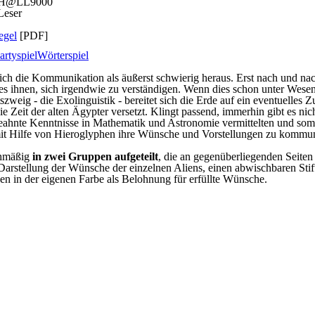
 H@LL9000
Leser
egel
[PDF]
artyspiel
Wörterspiel
sich die Kommunikation als äußerst schwierig heraus. Erst nach und nach
es ihnen, sich irgendwie zu verständigen. Wenn dies schon unter Wesen 
zweig - die Exolinguistik - bereitet sich die Erde auf ein eventuelles 
ie Zeit der alten Ägypter versetzt. Klingt passend, immerhin gibt es ni
eahnte Kenntnisse in Mathematik und Astronomie vermittelten und somit
it Hilfe von Hieroglyphen ihre Wünsche und Vorstellungen zu kommun
chmäßig
in zwei Gruppen aufgeteilt
, die an gegenüberliegenden Seiten
n Darstellung der Wünsche der einzelnen Aliens, einen abwischbaren Sti
hen in der eigenen Farbe als Belohnung für erfüllte Wünsche.