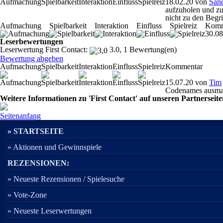
18.02.20
von
San
aufzuholen und zu
nicht zu den Begri
Aufmachung
Spielbarkeit
Interaktion
Einfluss
Spielreiz
Komm
30.08
Leserbewertungen
Leserwertung First Contact:
3.0, 1 Bewertung(en)
Bewertung abgeben
Aufmachung
Spielbarkeit
Interaktion
Einfluss
Spielreiz
Kommentar
15.07.20
von
Tim
Codenames ausmach
Weitere Informationen zu 'First Contact' auf unseren Partnerseit
Seitenanfang
» STARTSEITE
» Aktionen und Gewinnspiele
REZENSIONEN:
» Neueste Rezensionen / Spielesuche
» Vote-Zone
» Neueste Leserwertungen