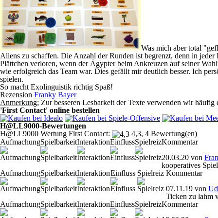
Was mich aber total "gefl
Aliens zu schaffen. Die Anzahl der Runden ist begrenzt, denn in jeder
Plättchen verloren, wenn der Ägypter beim Ankreuzen auf seiner Wahlta
wie erfolgreich das Team war. Dies gefällt mir deutlich besser. Ich pers
spielen.
So macht Exolinguistik richtig Spaß!
Rezension
Franky Bayer
Anmerkung:
Zur besseren Lesbarkeit der Texte verwenden wir häufig d
'First Contact' online bestellen
H@LL9000-Bewertungen
H@LL9000 Wertung First Contact:
4,3, 4 Bewertung(en)
Aufmachung
Spielbarkeit
Interaktion
Einfluss
Spielreiz
Kommentar
20.03.20
von
Fra
kooperatives Spiel
Aufmachung
Spielbarkeit
Interaktion
Einfluss
Spielreiz
Kommentar
07.11.19
von
Ud
Ticken zu lahm 
Aufmachung
Spielbarkeit
Interaktion
Einfluss
Spielreiz
Kommentar