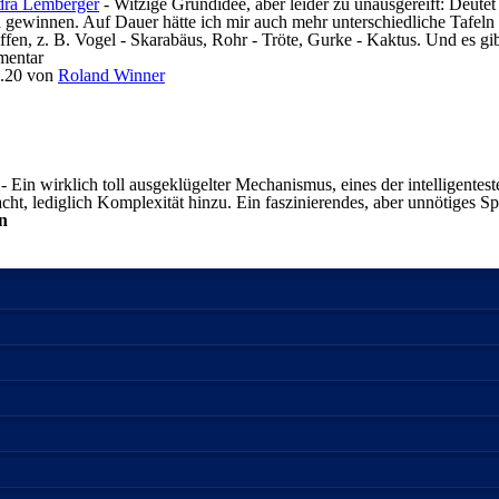
dra Lemberger
- Witzige Grundidee, aber leider zu unausgereift: Deutet
 gewinnen. Auf Dauer hätte ich mir auch mehr unterschiedliche Tafel
ffen, z. B. Vogel - Skarabäus, Rohr - Tröte, Gurke - Kaktus. Und es gibt
entar
.20
von
Roland Winner
- Ein wirklich toll ausgeklügelter Mechanismus, eines der intelligenteste
t, lediglich Komplexität hinzu. Ein faszinierendes, aber unnötiges Spi
en