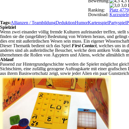
Bewertung:
4,3
3,0 
Ranking:
Platz 4779
Download:
Kurzspielr
Tags:
Allianzen / Teambildung
Deduktion
Humor
Kartenspiel
Partyspiel
P
Spielziel
Wenn zwei einander völlig fremde Kulturen aufeinander treffen, stellt 
finden sie die (ungefähre) Bedeutung von Wörtern heraus, und gelingt 
dies erst mit außerirdischen Wesen sein muss. Ein eigener Wissenschafts
Dieser Thematik bedient sich das Spiel
First Contact
, welches uns in d
anderes sind als außerirdische Besucher, welche dem antiken Volk ung
übernehmen die Rollen von Ägyptern und Aliens, welche allmählich m
Ablauf
Passend zur Hintergrundgeschichte werden die Spieler möglichst glei
Sichtschirm, eine zufällig gezogene Auftragskarte mit einer grafische
aus ihrem Basiswortschatz zeigt, sowie jeder Alien ein paar Gunstzeic