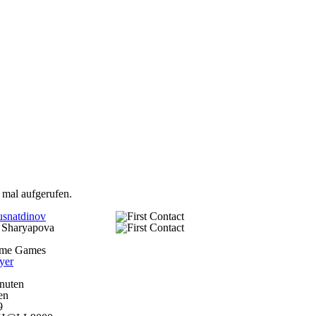
 mal aufgerufen.
snatdinov
 Sharyapova
me Games
yer
nuten
en
9