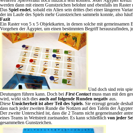
weiteren Spielverlauf noch nützlich sein können. Jeder Ägypter kreuzt
werden dann mit einem Gunstzeichen belohnt und ebenfalls im Raster 
Das
Spiel endet
, sobald ein Alien sein drittes (bei einer längeren Va
der im Laufe des Spiels mehr Gunstzeichen sammeln konnte, also häufig
Fazit
Ein Raster von 5 x 5 Objektkarten, in denen solche mit gemeinsamen E
Vorgehen der Ägypter, um einen bestimmten Begriff herauszufinden, 
Und doch sind rein spie
Deutungen führen kann. Doch bei
First Contact
muss man mit den gesa
wird, wirkt sich dies
auch auf folgende Runden negativ
aus.
Diese
Unsicherheit ist aber Teil des Spiels
. Sie erzeugt gerade deshal
dass nach jeder zweiten Runde die Notizen auf den Tafeln der Ägypter
Der zweite Unterschied ist, dass die 2 Teams nicht gegeneinander antr
eines Teams in Wettstreit zueinander. Es kann schließlich
von jeder Se
gesammelten Gunstzeichen.