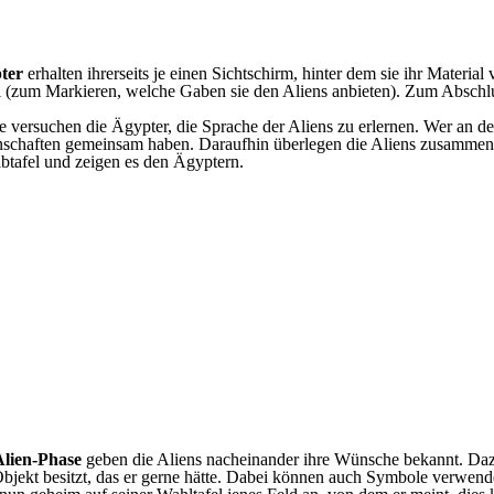
ter
erhalten ihrerseits je einen Sichtschirm, hinter dem sie ihr Material 
l (zum Markieren, welche Gaben sie den Aliens anbieten). Zum Abschlu
 versuchen die Ägypter, die Sprache der Aliens zu erlernen. Wer an der
enschaften gemeinsam haben. Daraufhin überlegen die Aliens zusammen,
ibtafel und zeigen es den Ägyptern.
Alien-Phase
geben die Aliens nacheinander ihre Wünsche bekannt. Dazu 
bjekt besitzt, das er gerne hätte. Dabei können auch Symbole verwend