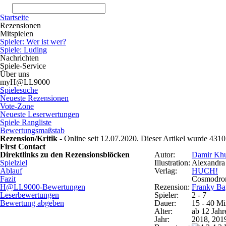
Startseite
Rezensionen
Mitspielen
Spieler: Wer ist wer?
Spiele: Luding
Nachrichten
Spiele-Service
Über uns
myH@LL9000
Spielesuche
Neueste Rezensionen
Vote-Zone
Neueste Leserwertungen
Spiele Rangliste
Bewertungsmaßstab
Rezension/Kritik
- Online seit 12.07.2020. Dieser Artikel wurde 4310
First Contact
Direktlinks zu den Rezensionsblöcken
Autor:
Damir Khu
Spielziel
Illustration:
Alexandra
Ablauf
Verlag:
HUCH!
Fazit
Cosmodro
H@LL9000-Bewertungen
Rezension:
Franky Ba
Leserbewertungen
Spieler:
2 - 7
Bewertung abgeben
Dauer:
15 - 40 Mi
Alter:
ab 12 Jahr
Jahr:
2018, 201