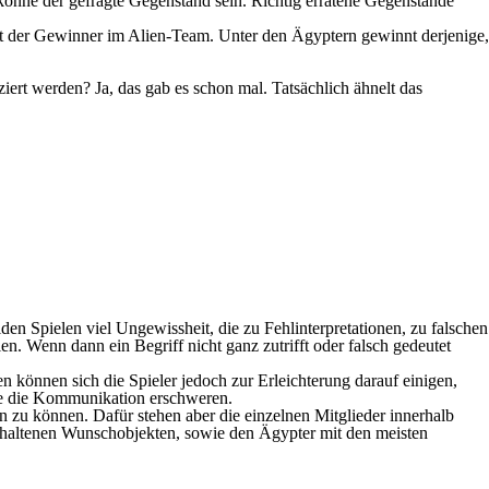
 könne der gefragte Gegenstand sein. Richtig erratene Gegenstände
n ist der Gewinner im Alien-Team. Unter den Ägyptern gewinnt derjenige,
ert werden? Ja, das gab es schon mal. Tatsächlich ähnelt das
eiden Spielen viel Ungewissheit, die zu Fehlinterpretationen, zu falschen
. Wenn dann ein Begriff nicht ganz zutrifft oder falsch gedeutet
en können sich die Spieler jedoch zur Erleichterung darauf einigen,
che die Kommunikation erschweren.
n zu können. Dafür stehen aber die einzelnen Mitglieder innerhalb
rhaltenen Wunschobjekten, sowie den Ägypter mit den meisten