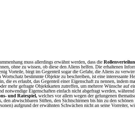
ammenhang muss allerdings erwähnt werden, dass die
Rollenverteilu
önnen, ohne zu wissen, ob diese den Aliens helfen. Die erhaltenen Infor
ig Vorteile, birgt im Gegenteil sogar die Gefahr, die Aliens zu verwir
Wortschatz bestimmte Objekte zu beschreiben, ist eine interessante He
sein, die es erlaubt, das Gegenteil einer Eigenschaft zu nennen, indem
der mehr gefragte Objektkarten zutreffen, um mehrere Wünsche auf ein
end notwendige Eigenschaften einfach nicht abgefragt werden, während 
ns- und Ratespiel,
welches vor allem wegen der gelungenen thematisc
ns, den abwischbaren Stiften, den Sichtschirmen bis hin zu den schöne
rsonen) aufgrund der erwähnten Schwächen nicht an seine Vorreiter, w