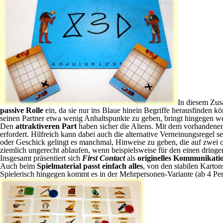
In diesem Zus
passive Rolle
ein, da sie nur ins Blaue hinein Begriffe herausfinden k
seinen Partner etwa wenig Anhaltspunkte zu geben, bringt hingegen wen
Den
attraktiveren Part
haben sicher die Aliens. Mit dem vorhandenen 
erfordert. Hilfreich kann dabei auch die alternative Verneinungsregel 
oder Geschick gelingt es manchmal, Hinweise zu geben, die auf zwei o
ziemlich ungerecht ablaufen, wenn beispielsweise für den einen dring
Insgesamt präsentiert sich
First Contact
als
originelles Kommunikatio
Auch beim
Spielmaterial passt einfach alles
, von den stabilen Karto
Spielerisch hingegen kommt es in der Mehrpersonen-Variante (ab 4 Pe