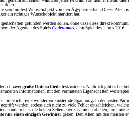
 nun geheim auf seiner Wahltafel jenes Feld an, von dem er meint, dies
markiert.
riante sein fünftes) Wunschobjekt von den Ägyptern erhält. Dieser Alie
er ein richtiges Wunschobjekt markiert hat.
igenschaften gefunden werden sollen, ohne dass diese direkt kommunizi
jenem der Agenten des Spiels
Codenames
, dem Spiel des Jahres 2016.
lerisch
zwei große Unterschiede
festzustellen. Natürlich gibt es bei b
mmelten Informationen, mit den vermuteten Eigenschaften weiterspielen
b - finde ich - eine wunderbar knisternde Spannung. In den ersten Parti
 geprüft werden, sodass sich nicht zu viele Fehler einschleichen, wel
eten, sondern dass die beiden Seiten eher zusammenarbeiten, um punkte
ite nur einen einzigen Gewinner
geben: Den Alien mit den meisten e