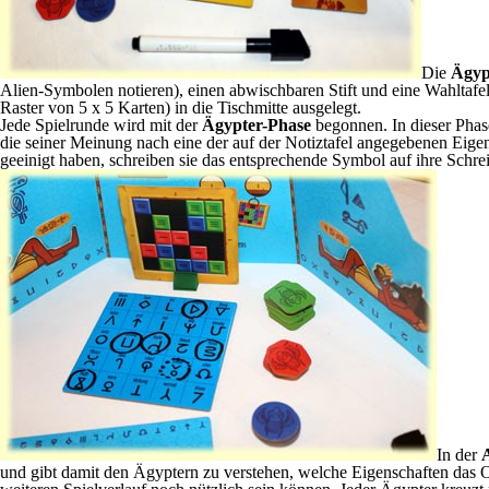
Die
Ägyp
Alien-Symbolen notieren), einen abwischbaren Stift und eine Wahltafe
Raster von 5 x 5 Karten) in die Tischmitte ausgelegt.
Jede Spielrunde wird mit der
Ägypter-Phase
begonnen. In dieser Phase
die seiner Meinung nach eine der auf der Notiztafel angegebenen Eig
geeinigt haben, schreiben sie das entsprechende Symbol auf ihre Schre
In der
und gibt damit den Ägyptern zu verstehen, welche Eigenschaften das O