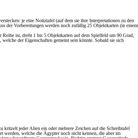
verstecken: je eine Notiztafel (auf dem sie ihre Interpretationen zu den
ss der Vorbereitungen werden noch zufällig 25 Objektkarten (in einem
 Reihe ist, dreht 1 bis 5 Objektkarten auf dem Spielfeld um 90 Grad,
 welche der Eigenschaften gemeint sein könnte. Sobald sie sich
kritzelt jeder Alien ein oder mehrere Zeichen auf die Schreibtafel
et werden, welche die Ägypter noch nicht kennen, die aber im