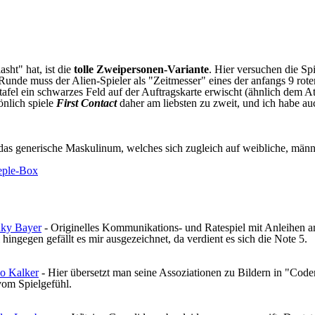
asht" hat, ist die
tolle Zweipersonen-Variante
. Hier versuchen die Sp
 Runde muss der Alien-Spieler als "Zeitmesser" eines der anfangs 9 ro
fel ein schwarzes Feld auf der Auftragskarte erwischt (ähnlich dem At
önlich spiele
First Contact
daher am liebsten zu zweit, und ich habe au
as generische Maskulinum, welches sich zugleich auf weibliche, männl
nky Bayer
- Originelles Kommunikations- und Ratespiel mit Anleihen 
 hingegen gefällt es mir ausgezeichnet, da verdient es sich die Note 5.
o Kalker
- Hier übersetzt man seine Assoziationen zu Bildern in "Code
vom Spielgefühl.