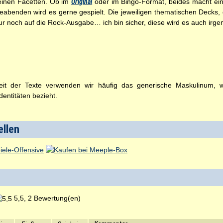
seinen Facetten. Ob im
Original
oder im Bingo-Format, beides macht einf
eabenden wird es gerne gespielt. Die jeweiligen thematischen Decks, d
nur noch auf die Rock-Ausgabe… ich bin sicher, diese wird es auch ir
t der Texte verwenden wir häufig das generische Maskulinum, wel
entitäten bezieht.
ellen
5,5, 2 Bewertung(en)