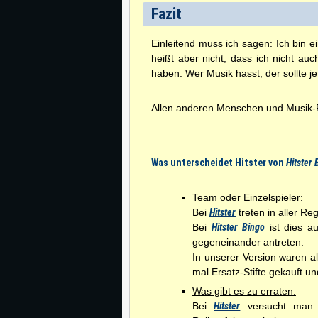
Fazit
Einleitend muss ich sagen: Ich bin 
heißt aber nicht, dass ich nicht au
haben. Wer Musik hasst, der sollte
Allen anderen Menschen und Musik-Fr
Was unterscheidet Hitster von
Hitster 
Team oder Einzelspieler:
Bei
Hitster
treten in aller R
Bei
Hitster Bingo
ist dies a
gegeneinander antreten.
In unserer Version waren a
mal Ersatz-Stifte gekauft u
Was gibt es zu erraten:
Bei
Hitster
versucht man 