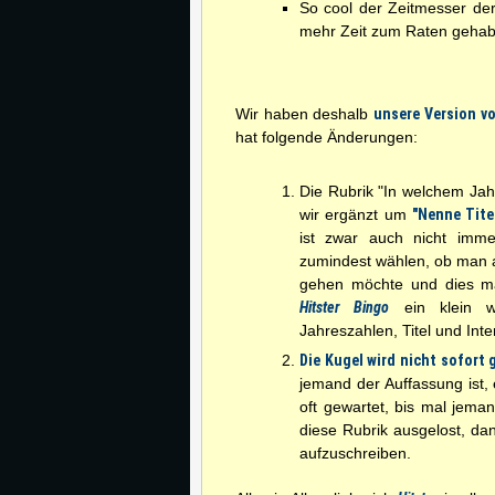
So cool der Zeitmesser de
mehr Zeit zum Raten gehabt
Wir haben deshalb
unsere Version v
hat folgende Änderungen:
Die Rubrik "In welchem Jah
wir ergänzt um
"Nenne Tite
ist zwar auch nicht imm
zumindest wählen, ob man 
gehen möchte und dies m
Hitster Bingo
ein klein we
Jahreszahlen, Titel und Inte
Die Kugel wird nicht sofort 
jemand der Auffassung ist,
oft gewartet, bis mal jema
diese Rubrik ausgelost, dan
aufzuschreiben.