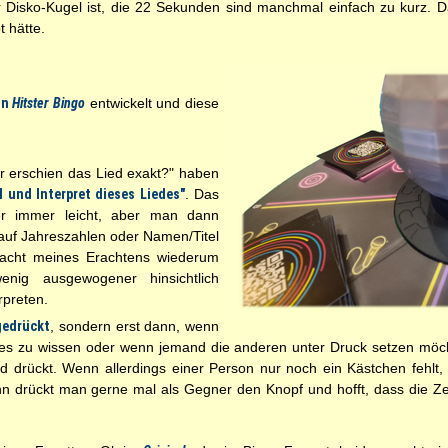
r Disko-Kugel ist, die 22 Sekunden sind manchmal einfach zu kurz. 
 hätte.
on
Hitster Bingo
entwickelt und diese
r erschien das Lied exakt?" haben
l und Interpret dieses Liedes"
. Das
er immer leicht, aber man dann
auf Jahreszahlen oder Namen/Titel
acht meines Erachtens wiederum
nig ausgewogener hinsichtlich
rpreten.
gedrückt
, sondern erst dann, wenn
 es zu wissen oder wenn jemand die anderen unter Druck setzen möch
nd drückt. Wenn allerdings einer Person nur noch ein Kästchen fehl
n drückt man gerne mal als Gegner den Knopf und hofft, dass die Zeit