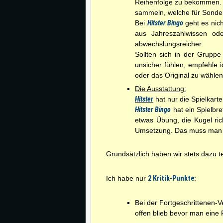
Reihenfolge zu bekommen. Ti
sammeln, welche für Sonde
Bei
Hitster Bingo
geht es nic
aus Jahreszahlwissen od
abwechslungsreicher.
Sollten sich in der Gruppe 
unsicher fühlen, empfehle 
oder das Original zu wählen
Die Ausstattung:
Hitster
hat nur die Spielkart
Hitster Bingo
hat ein Spielbr
etwas Übung, die Kugel ric
Umsetzung. Das muss man 
Grundsätzlich haben wir stets dazu te
Ich habe nur
2 Kritik-Punkte
:
Bei der Fortgeschrittenen-V
offen blieb bevor man eine