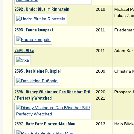
2592 . Undo: Blut im Rinnstein
2019
Michael P
Lukas Za
2593 . Fauna kompakt
2011
Friedeman
2594 . 9tka
2011
Adam Kał
2595 . Das kleine Fußspiel
2009
Christina K
2596 . Disney Villainous: Das Böse hat Stil
2020,
Prospero 
/ Perfectly Wretched
2021
2597 . Ratz Fatz Piraten-Mau Mau
2013
Hajo Bück