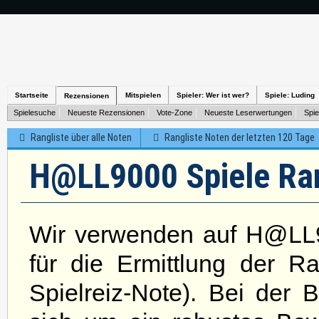
Startseite
Mitspielen
Spieler: Wer ist wer?
Spiele: Luding
Rezensionen
Spielesuche
Neueste Rezensionen
Vote-Zone
Neueste Leserwertungen
Spie
Rangliste über alle Noten
Rangliste Noten der letzten 120 Tage
H@LL9000 Spiele Rang
Wir verwenden auf H@LL9
für die Ermittlung der R
Spielreiz-Note). Bei der