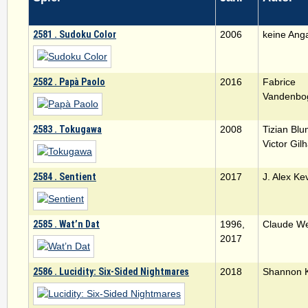
2581 . Sudoku Color
2006
keine Ang
2582 . Papà Paolo
2016
Fabrice
Vandenbo
2583 . Tokugawa
2008
Tizian Blu
Victor Gil
2584 . Sentient
2017
J. Alex Ke
2585 . Wat’n Dat
1996,
Claude W
2017
2586 . Lucidity: Six-Sided Nightmares
2018
Shannon K