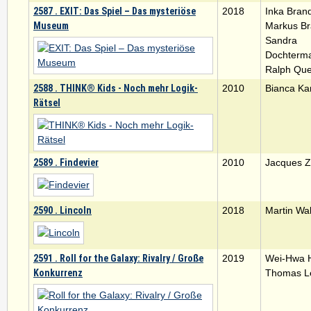
2587 . EXIT: Das Spiel – Das mysteriöse
2018
Inka Bran
Museum
Markus B
Sandra
Dochterm
Ralph Que
2588 . THINK® Kids - Noch mehr Logik-
2010
Bianca Ka
Rätsel
2589 . Findevier
2010
Jacques Z
2590 . Lincoln
2018
Martin Wa
2591 . Roll for the Galaxy: Rivalry / Große
2019
Wei-Hwa 
Konkurrenz
Thomas 