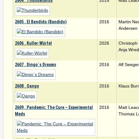
2604 . Thunderbirds
2015
Matt Leac
2605 . El Bandido (Bandido)
2016
Martin Ne
Andersen
2606 . Kuller-Würfel
2026
Christoph 
Anja Wre
2607 . Dingo´s Dreams
2016
Alf Seeger
2608 . Qango
2016
Klaus Bur
2609 . Pandemic: The Cure – Experimental
2016
Matt Leac
Meds
Thomas 