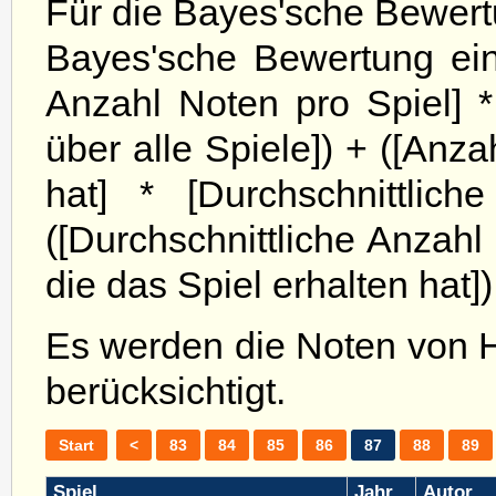
Für die Bayes'sche Bewert
Bayes'sche Bewertung eine
Anzahl Noten pro Spiel] * 
über alle Spiele]) + ([An
hat] * [Durchschnittlich
([Durchschnittliche Anzahl
die das Spiel erhalten hat])
Es werden die Noten von 
berücksichtigt.
Start
<
83
84
85
86
87
88
89
Spiel
Jahr
Autor