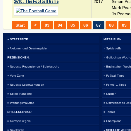
2610 . The Football Game
2017
Simon Pe
Mark Pea
Jo Pearso
Start
<
83
84
85
86
87
88
89
» STARTSEITE
MITSPIELEN:
» Aktionen und Gewinnspiele
» Spieletreffs
REZENSIONEN:
» Geflochten Woche
» Neueste Rezensionen / Spielesuche
» Buchstaben Woch
» Vote-Zone
» Fußball-Tipps
» Neueste Leserwertungen
» Formel 1-Tipps
» Spiele Rangliste
» Knister
» Wertungsmaßstab
» Ostfriesisches De
SPIELESERVICE:
» Tennis
» Kurzspielregeln
» Champions
» Spielelinks
» SPIELER: WER I