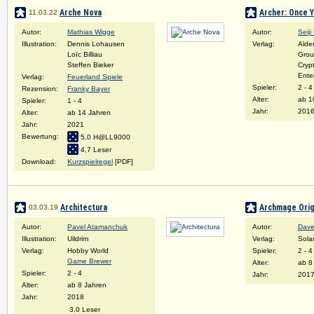
Arche Nova
Archer: Once Y
11.03.22
Autor:
Mathias Wigge
Autor:
Seiji
Illustration:
Dennis Lohausen
Verlag:
Alde
Loïc Billiau
Gro
Steffen Bieker
Cryp
Ente
Verlag:
Feuerland Spiele
Spieler:
2 - 4
Rezension:
Franky Bayer
Alter:
ab 1
Spieler:
1 - 4
Jahr:
201
Alter:
ab 14 Jahren
Jahr:
2021
Bewertung:
5,0 H@LL9000
4,7 Leser
Download:
Kurzspielregel
[PDF]
Architectura
Archmage Orig
03.03.19
Autor:
Pavel Atamanchuk
Autor:
Dave
Illustration:
Uildrim
Verlag:
Sola
Verlag:
Hobby World
Spieler:
2 - 4
Game Brewer
Alter:
ab 8
Spieler:
2 - 4
Jahr:
201
Alter:
ab 8 Jahren
Jahr:
2018
3,0 Leser