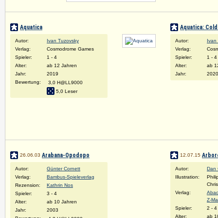
Aquatica
Aquatica: Col
Autor:
Ivan Tuzovsky
Autor:
Ivan
Verlag:
Cosmodrome Games
Verlag:
Cos
Spieler:
1 - 4
Spieler:
1 - 4
Alter:
ab 12 Jahren
Alter:
ab 1
Jahr:
2019
Jahr:
202
Bewertung:
3,0 H@LL9000
5,0 Leser
Arabana-Opodopo
Arbor
26.06.03
12.07.15
Autor:
Günter Cornett
Autor:
Dan 
Verlag:
Bambus-Spieleverlag
Illustration:
Phil
Chris
Rezension:
Kathrin Nos
Verlag:
Abac
Spieler:
3 - 4
Z-M
Alter:
ab 10 Jahren
Spieler:
2 - 4
Jahr:
2003
Alter:
ab 1