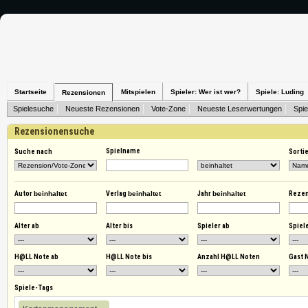
Startseite
Mitspielen
Spieler: Wer ist wer?
Spiele: Luding
Rezensionen
Spielesuche
Neueste Rezensionen
Vote-Zone
Neueste Leserwertungen
Spie
Rezensionensuche
Spielname
Suche nach
Sorti
Autor
beinhaltet
Verlag
beinhaltet
Jahr
beinhaltet
Reze
Alter ab
Alter bis
Spieler ab
Spiele
H@LL Note ab
H@LL Note bis
Anzahl H@LL Noten
Gast 
Spiele-Tags