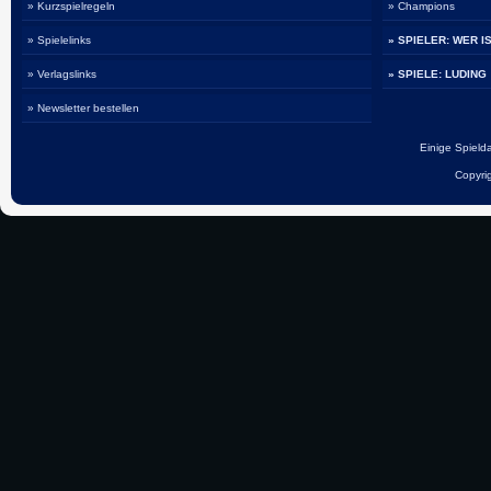
» Kurzspielregeln
» Champions
» Spielelinks
» SPIELER: WER I
» Verlagslinks
» SPIELE: LUDING
» Newsletter bestellen
Einige Spiel
Copyri