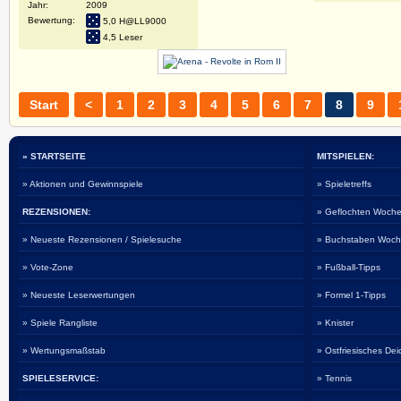
Jahr:
2009
Bewertung:
5,0 H@LL9000
4,5 Leser
Start
<
1
2
3
4
5
6
7
8
9
» STARTSEITE
MITSPIELEN:
» Aktionen und Gewinnspiele
» Spieletreffs
REZENSIONEN:
» Geflochten Woche
» Neueste Rezensionen / Spielesuche
» Buchstaben Woch
» Vote-Zone
» Fußball-Tipps
» Neueste Leserwertungen
» Formel 1-Tipps
» Spiele Rangliste
» Knister
» Wertungsmaßstab
» Ostfriesisches De
SPIELESERVICE:
» Tennis