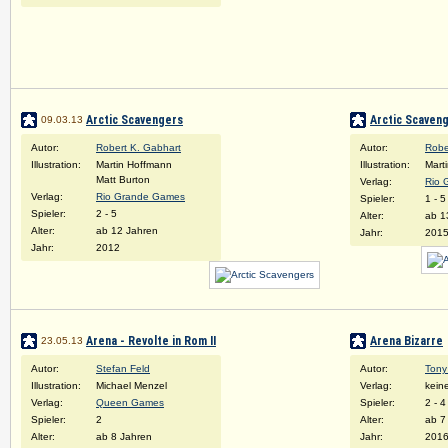
Arctic Scavengers
Arctic Scaven
09.03.13
Autor:
Robert K. Gabhart
Autor:
Robe
Illustration:
Martin Hoffmann
Illustration:
Mart
Matt Burton
Verlag:
Rio 
Verlag:
Rio Grande Games
Spieler:
1 - 5
Spieler:
2 - 5
Alter:
ab 1
Alter:
ab 12 Jahren
Jahr:
201
Jahr:
2012
Arena - Revolte in Rom II
Arena Bizarre
23.05.13
Autor:
Stefan Feld
Autor:
Tony
Illustration:
Michael Menzel
Verlag:
kein
Verlag:
Queen Games
Spieler:
2 - 4
Spieler:
2
Alter:
ab 7
Alter:
ab 8 Jahren
Jahr:
201