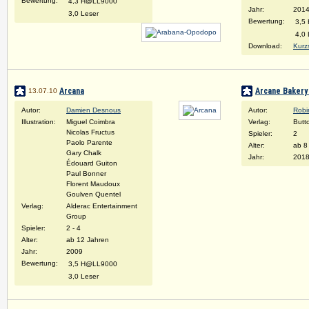
Bewertung:
4,3 H@LL9000
Jahr:
2014
3,0 Leser
Bewertung:
3,5
4,0 
Download:
Kurz
Arcana
Arcane Bakery
13.07.10
Autor:
Damien Desnous
Autor:
Robi
Illustration:
Miguel Coimbra
Verlag:
Butt
Nicolas Fructus
Spieler:
2
Paolo Parente
Alter:
ab 8
Gary Chalk
Jahr:
201
Édouard Guiton
Paul Bonner
Florent Maudoux
Goulven Quentel
Verlag:
Alderac Entertainment
Group
Spieler:
2 - 4
Alter:
ab 12 Jahren
Jahr:
2009
Bewertung:
3,5 H@LL9000
3,0 Leser