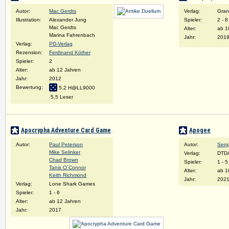
Autor:
Mac Gerdts
Verlag:
Gran
Illustration:
Alexander Jung
Spieler:
2 - 8
Mac Gerdts
Alter:
ab 1
Marina Fahrenbach
Jahr:
201
Verlag:
PD-Verlag
Rezension:
Ferdinand Köther
Spieler:
2
Alter:
ab 12 Jahren
Jahr:
2012
Bewertung:
5,2 H@LL9000
5,5 Leser
Apocrypha Adventure Card Game
Apogee
Autor:
Paul Peterson
Autor:
Serg
Mike Selinker
Verlag:
DTD
Chad Brown
Spieler:
1 - 5
Tanis O´Connor
Alter:
ab 1
Keith Richmond
Jahr:
202
Verlag:
Lone Shark Games
Spieler:
1 - 6
Alter:
ab 12 Jahren
Jahr:
2017