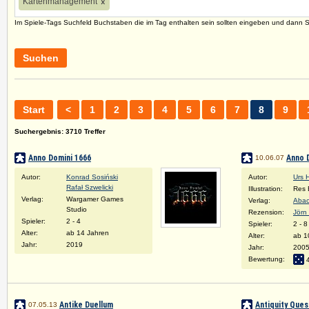
Kartenmanagement
×
Im Spiele-Tags Suchfeld Buchstaben die im Tag enthalten sein sollten eingeben und dann 
Suchen
Start
<
1
2
3
4
5
6
7
8
9
Suchergebnis: 3710 Treffer
Anno Domini 1666
Anno 
10.06.07
Autor:
Konrad Sosiński
Autor:
Urs H
Rafał Szwelicki
Illustration:
Res 
Verlag:
Wargamer Games
Verlag:
Abac
Studio
Rezension:
Jörn
Spieler:
2 - 4
Spieler:
2 - 8
Alter:
ab 14 Jahren
Alter:
ab 1
Jahr:
2019
Jahr:
200
Bewertung:
Antike Duellum
Antiquity Ques
07.05.13