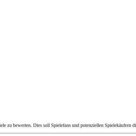
piele zu bewerten. Dies soll Spielefans und potenziellen Spielekäufern 