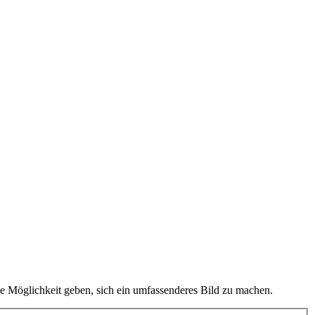
die Möglichkeit geben, sich ein umfassenderes Bild zu machen.