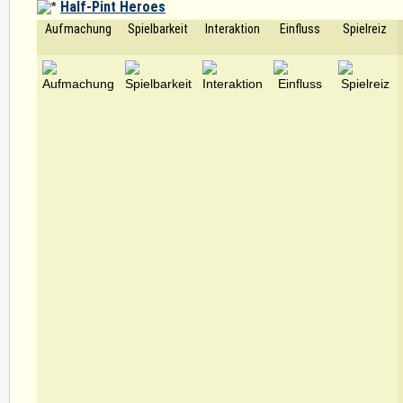
Half-Pint Heroes
Aufmachung
Spielbarkeit
Interaktion
Einfluss
Spielreiz