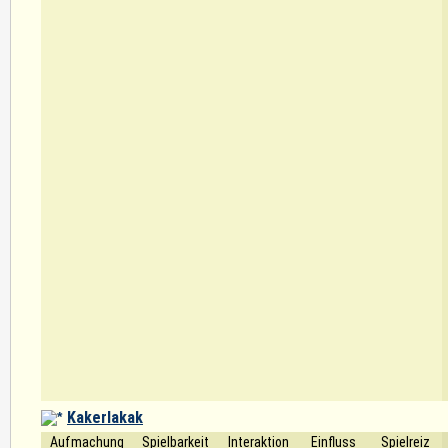
Kakerlakak
Aufmachung
Spielbarkeit
Interaktion
Einfluss
Spielreiz