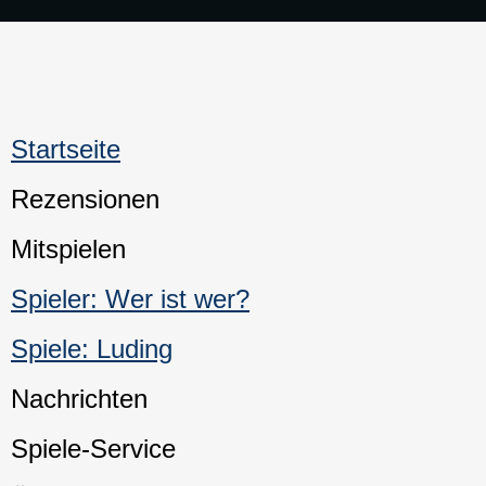
Startseite
Rezensionen
Mitspielen
Spieler: Wer ist wer?
Spiele: Luding
Nachrichten
Spiele-Service