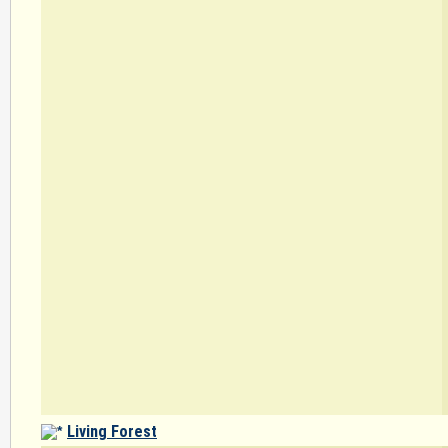
Living Forest