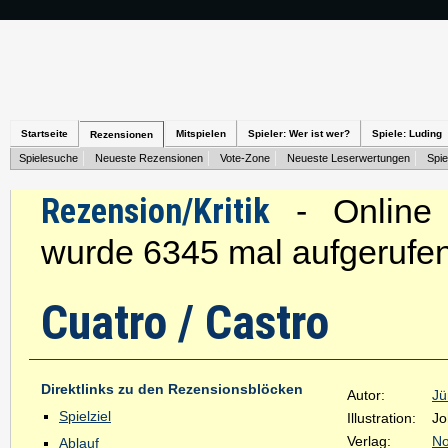
Startseite
Mitspielen
Spieler: Wer ist wer?
Spiele: Luding
Rezensionen
Spielesuche
Neueste Rezensionen
Vote-Zone
Neueste Leserwertungen
Spie
Rezension/Kritik
- Online s
wurde 6345 mal aufgerufen
Cuatro / Castro
Direktlinks zu den Rezensionsblöcken
Autor:
Jü
Spielziel
Illustration:
Jo
Verlag:
No
Ablauf