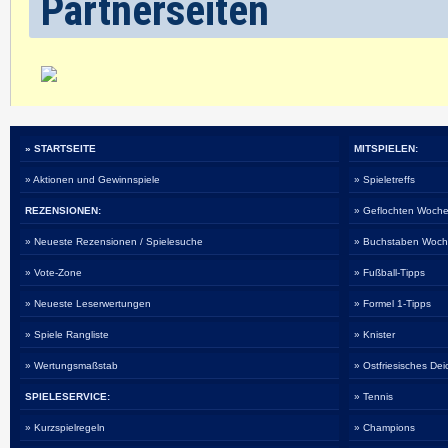
Partnerseiten
» STARTSEITE
MITSPIELEN:
» Aktionen und Gewinnspiele
» Spieletreffs
REZENSIONEN:
» Geflochten Woche
» Neueste Rezensionen / Spielesuche
» Buchstaben Woch
» Vote-Zone
» Fußball-Tipps
» Neueste Leserwertungen
» Formel 1-Tipps
» Spiele Rangliste
» Knister
» Wertungsmaßstab
» Ostfriesisches De
SPIELESERVICE:
» Tennis
» Kurzspielregeln
» Champions