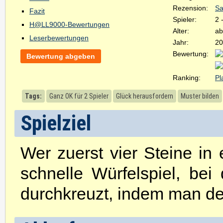
Rezension:
Sa
Fazit
Spieler:
2 
H@LL9000-Bewertungen
Alter:
ab
Leserbewertungen
Jahr:
20
Bewertung:
Bewertung abgeben
Ranking:
Pl
Tags:
Ganz OK für 2 Spieler
Glück herausfordern
Muster bilden
Spielziel
Wer zuerst vier Steine in 
schnelle Würfelspiel, b
durchkreuzt, indem man de