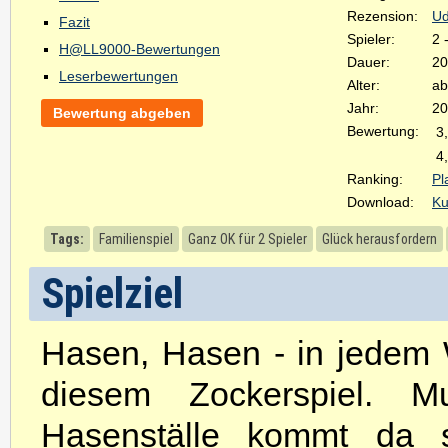
Rezension:
Ud
Fazit
Spieler:
2 
H@LL9000-Bewertungen
Dauer:
20
Leserbewertungen
Alter:
ab
Jahr:
20
Bewertung abgeben
Bewertung:
3
4
Ranking:
Pl
Download:
Ku
Tags:
Familienspiel
Ganz OK für 2 Spieler
Glück herausfordern
Spielziel
Hasen, Hasen - in jedem 
diesem Zockerspiel. Mu
Hasenställe kommt da