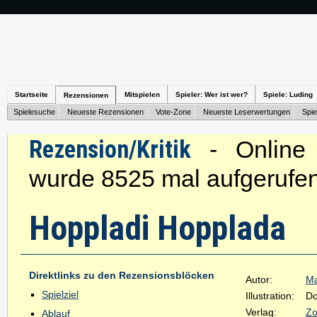
Startseite
Mitspielen
Spieler: Wer ist wer?
Spiele: Luding
Rezensionen
Spielesuche
Neueste Rezensionen
Vote-Zone
Neueste Leserwertungen
Spie
Rezension/Kritik
- Online s
wurde 8525 mal aufgerufen
Hoppladi Hopplada
Direktlinks zu den Rezensionsblöcken
Autor:
Ma
Spielziel
Illustration:
Do
Verlag:
Zo
Ablauf