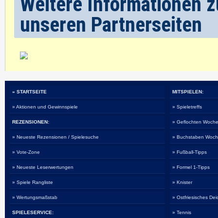
Weitere Informationen z
unseren Partnerseiten
» STARTSEITE
MITSPIELEN:
» Aktionen und Gewinnspiele
» Spieletreffs
REZENSIONEN:
» Geflochten Woche
» Neueste Rezensionen / Spielesuche
» Buchstaben Woch
» Vote-Zone
» Fußball-Tipps
» Neueste Leserwertungen
» Formel 1-Tipps
» Spiele Rangliste
» Knister
» Wertungsmaßstab
» Ostfriesisches De
SPIELESERVICE:
» Tennis