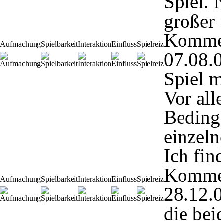
Spiel. 
großer 
Komme
Aufmachung
Spielbarkeit
Interaktion
Einfluss
Spielreiz
07.08.
Spiel m
Vor all
Beding
einzel
Ich fin
Komme
Aufmachung
Spielbarkeit
Interaktion
Einfluss
Spielreiz
28.12.
die bei