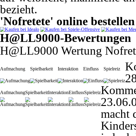
bezieht.
'Nofretete' online bestellen
H@LL9000-Bewertungen
H@LL9000 Wertung Nofret
K
Aufmachung
Spielbarkeit
Interaktion
Einfluss
Spielreiz
28
Komme
Aufmachung
Spielbarkeit
Interaktion
Einfluss
Spielreiz
23.06.
macht 
Kinders