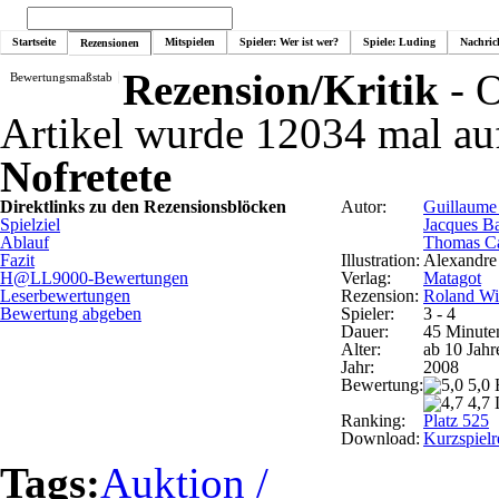
Startseite
Mitspielen
Spieler: Wer ist wer?
Spiele: Luding
Nachric
Rezensionen
Rezension/Kritik
- O
Bewertungsmaßstab
Artikel wurde 12034 mal au
Nofretete
Direktlinks zu den Rezensionsblöcken
Autor:
Guillaume
Spielziel
Jacques Ba
Ablauf
Thomas C
Fazit
Illustration:
Alexandre
H@LL9000-Bewertungen
Verlag:
Matagot
Leserbewertungen
Rezension:
Roland Wi
Bewertung abgeben
Spieler:
3 - 4
Dauer:
45 Minute
Alter:
ab 10 Jahr
Jahr:
2008
Bewertung:
5,0
4,7 
Ranking:
Platz 525
Download:
Kurzspielr
Tags:
Auktion /