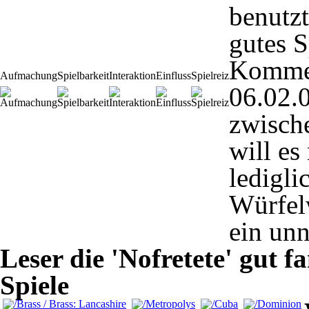
benutz
gutes S
Komme
Aufmachung
Spielbarkeit
Interaktion
Einfluss
Spielreiz
06.02.
zwisch
will es
ledigli
Würfelw
ein un
Leser die 'Nofretete' gut 
Spiele