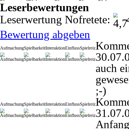
Leserbewertungen
Leserwertung Nofretete:
4
Bewertung abgeben
Komme
Aufmachung
Spielbarkeit
Interaktion
Einfluss
Spielreiz
30.07.
auch ei
gewesen
;-)
Komme
Aufmachung
Spielbarkeit
Interaktion
Einfluss
Spielreiz
31.07.
Anfang 