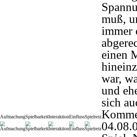
Spannun
muß, u
immer 
abgerec
einen 
hineinz
war, wa
und ehe
sich au
Komme
Aufmachung
Spielbarkeit
Interaktion
Einfluss
Spielreiz
04.08.