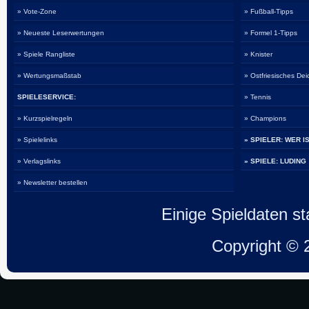
» Vote-Zone
» Fußball-Tipps
» Neueste Leserwertungen
» Formel 1-Tipps
» Spiele Rangliste
» Knister
» Wertungsmaßstab
» Ostfriesisches De
SPIELESERVICE:
» Tennis
» Kurzspielregeln
» Champions
» Spielelinks
» SPIELER: WER I
» Verlagslinks
» SPIELE: LUDING
» Newsletter bestellen
Einige Spieldaten 
Copyright ©