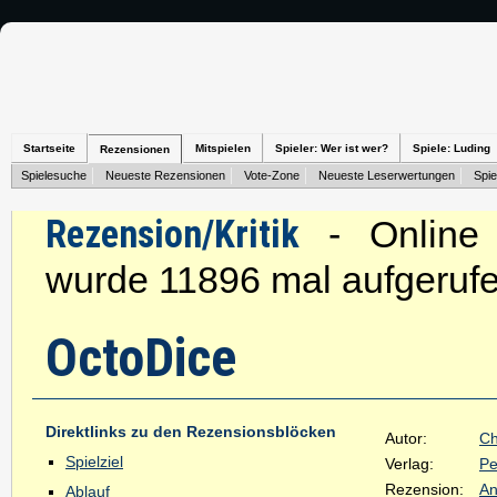
Startseite
Mitspielen
Spieler: Wer ist wer?
Spiele: Luding
Rezensionen
Spielesuche
Neueste Rezensionen
Vote-Zone
Neueste Leserwertungen
Spie
Rezension/Kritik
- Online s
wurde 11896 mal aufgerufe
OctoDice
Direktlinks zu den Rezensionsblöcken
Autor:
Ch
Spielziel
Verlag:
Pe
Rezension:
An
Ablauf