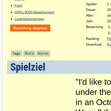
Spieler:
1 
Fazit
Dauer:
20
H@LL9000-Bewertungen
Alter:
ab
Leserbewertungen
Jahr:
20
Bewertung:
4
Bewertung abgeben
5
Ranking:
Pl
Download:
Ku
Tags:
Würfel
Würfeln
Spielziel
"I'd like t
under th
in an Oct