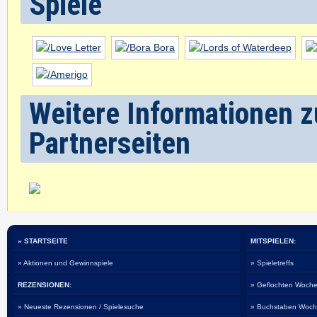
Spiele
Weitere Informationen z
Partnerseiten
» STARTSEITE
MITSPIELEN:
» Aktionen und Gewinnspiele
» Spieletreffs
REZENSIONEN:
» Geflochten Woche
» Neueste Rezensionen / Spielesuche
» Buchstaben Woch