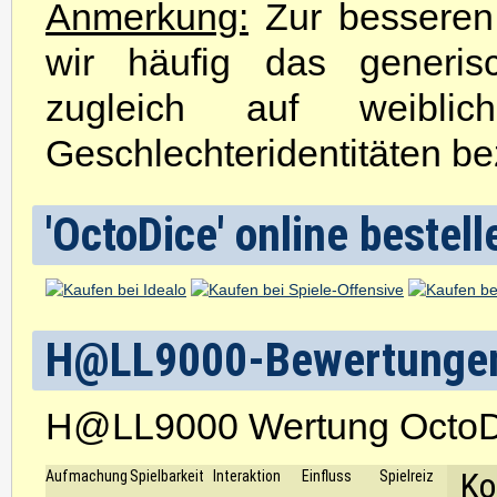
Anmerkung:
Zur besseren 
wir häufig das generis
zugleich auf weibli
Geschlechteridentitäten be
'OctoDice' online bestell
H@LL9000-Bewertunge
H@LL9000 Wertung OctoD
Ko
Aufmachung
Spielbarkeit
Interaktion
Einfluss
Spielreiz