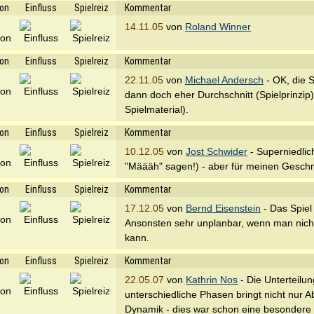
ion
Einfluss
Spielreiz
Kommentar
14.11.05
von
Roland Winner
ion
Einfluss
Spielreiz
Kommentar
22.11.05
von
Michael Andersch
- OK, die S
dann doch eher Durchschnitt (Spielprinzip)
Spielmaterial).
ion
Einfluss
Spielreiz
Kommentar
10.12.05
von
Jost Schwider
- Superniedlic
"Määäh" sagen!) - aber für meinen Gesch
ion
Einfluss
Spielreiz
Kommentar
17.12.05
von
Bernd Eisenstein
- Das Spiel
Ansonsten sehr unplanbar, wenn man nicht
kann.
ion
Einfluss
Spielreiz
Kommentar
22.05.07
von
Kathrin Nos
- Die Unterteilun
unterschiedliche Phasen bringt nicht nur 
Dynamik - dies war schon eine besondere