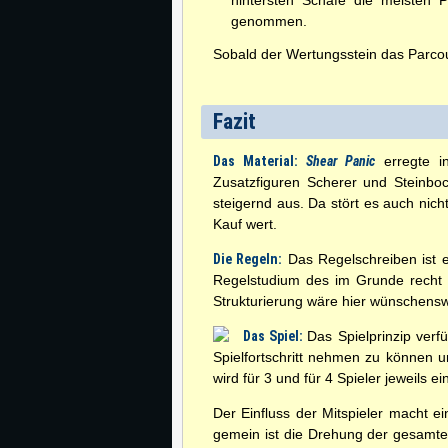
hintersten Schafe die meisten 
genommen.
Sobald der Wertungsstein das Parcour
Fazit
Das Material:
Shear Panic
erregte in
Zusatzfiguren Scherer und Steinboc
steigernd aus. Da stört es auch nicht
Kauf wert.
Die Regeln:
Das Regelschreiben ist e
Regelstudium des im Grunde recht e
Strukturierung wäre hier wünschens
Das Spiel:
Das Spielprinzip verfü
Spielfortschritt nehmen zu können u
wird für 3 und für 4 Spieler jeweils e
Der Einfluss der Mitspieler macht 
gemein ist die Drehung der gesamte