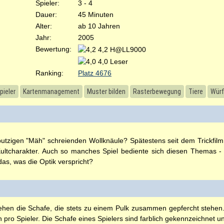
Spieler:
3 - 4
Dauer:
45 Minuten
Alter:
ab 10 Jahren
Jahr:
2005
Bewertung:
4,2 H@LL9000
4,0 Leser
Ranking:
Platz 4676
pieler
Kartenmanagement
Muster bilden
Rasterbewegung
Tiere
Würf
tzigen "Mäh" schreienden Wollknäule? Spätestens seit dem Trickfilm
Kultcharakter. Auch so manches Spiel bediente sich diesen Themas 
das, was die Optik verspricht?
hen die Schafe, die stets zu einem Pulk zusammen gepfercht stehen
pro Spieler. Die Schafe eines Spielers sind farblich gekennzeichnet u