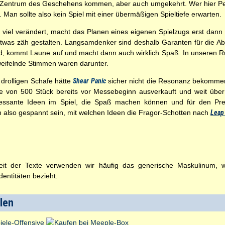
ns Zentrum des Geschehens kommen, aber auch umgekehrt. Wer hier Pec
 Man sollte also kein Spiel mit einer übermäßigen Spieltiefe erwarten.
ts viel verändert, macht das Planen eines eigenen Spielzugs erst da
n etwas zäh gestalten. Langsamdenker sind deshalb Garanten für die
ird, kommt Laune auf und macht dann auch wirklich Spaß. In unseren 
weifelnde Stimmen waren darunter.
 drolligen Schafe hätte
Shear Panic
sicher nicht die Resonanz bekommen 
ge von 500 Stück bereits vor Messebeginn ausverkauft und weit über 
essante Ideen im Spiel, die Spaß machen können und für den Prei
 also gespannt sein, mit welchen Ideen die Fragor-Schotten nach
Leap
t der Texte verwenden wir häufig das generische Maskulinum, wel
entitäten bezieht.
llen