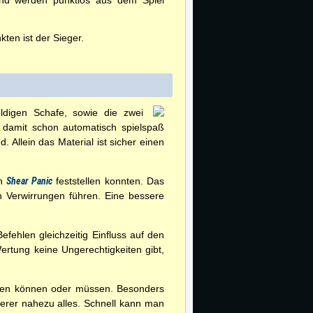
 und werden punktlos aus dem Spiel
ten ist der Sieger.
ldigen Schafe, sowie die zwei
h damit schon automatisch spielspaß
. Allein das Material ist sicher einen
on
Shear Panic
feststellen konnten. Das
n Verwirrungen führen. Eine bessere
Befehlen gleichzeitig Einfluss auf den
ertung keine Ungerechtigkeiten gibt,
ieben können oder müssen. Besonders
erer nahezu alles. Schnell kann man