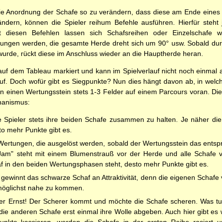
 die Anordnung der Schafe so zu verändern, dass diese am Ende eines 
dern, können die Spieler reihum Befehle ausführen. Hierfür steht 
t diesen Befehlen lassen sich Schafsreihen oder Einzelschafe w
ungen werden, die gesamte Herde dreht sich um 90° usw. Sobald dur
wurde, rückt diese im Anschluss wieder an die Hauptherde heran.
 auf dem Tableau markiert und kann im Spielverlauf nicht noch einmal 
lauf. Doch wofür gibt es Siegpunkte? Nun dies hängt davon ab, in welc
 einen Wertungsstein stets 1-3 Felder auf einem Parcours voran. Diese
hanismus:
ie Spieler stets ihre beiden Schafe zusammen zu halten. Je näher d
to mehr Punkte gibt es.
 Wertungen, die ausgelöst werden, sobald der Wertungsstein das entspr
m" steht mit einem Blumenstrauß vor der Herde und alle Schafe v
f in den beiden Wertungsphasen steht, desto mehr Punkte gibt es.
e gewinnt das schwarze Schaf an Attraktivität, denn die eigenen Scha
möglichst nahe zu kommen.
rer Ernst! Der Scherer kommt und möchte die Schafe scheren. Was tun
die anderen Schafe erst einmal ihre Wolle abgeben. Auch hier gibt e