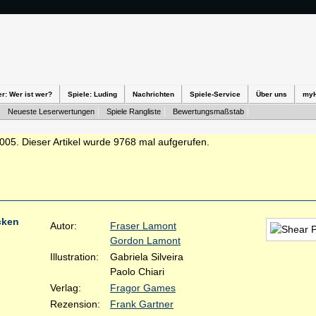
er: Wer ist wer?
Spiele: Luding
Nachrichten
Spiele-Service
Über uns
my
Neueste Leserwertungen
Spiele Rangliste
Bewertungsmaßstab
2005. Dieser Artikel wurde 9768 mal aufgerufen.
cken
Autor:
Fraser Lamont
Gordon Lamont
Illustration:
Gabriela Silveira
Paolo Chiari
Verlag:
Fragor Games
Rezension:
Frank Gartner