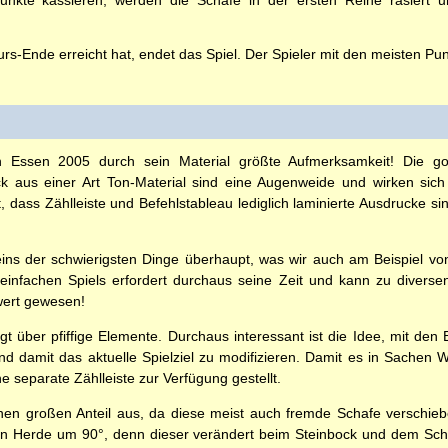
Punkte kassieren, werden die Schafe in der ersten Reihe rasiert
s-Ende erreicht hat, endet das Spiel. Der Spieler mit den meisten Punk
 Essen 2005 durch sein Material größte Aufmerksamkeit! Die go
k aus einer Art Ton-Material sind eine Augenweide und wirken sic
, dass Zählleiste und Befehlstableau lediglich laminierte Ausdrucke sind
ins der schwierigsten Dinge überhaupt, was wir auch am Beispiel v
infachen Spiels erfordert durchaus seine Zeit und kann zu diverse
wert gewesen!
gt über pfiffige Elemente. Durchaus interessant ist die Idee, mit den 
nd damit das aktuelle Spielziel zu modifizieren. Damit es in Sachen W
ine separate Zählleiste zur Verfügung gestellt.
einen großen Anteil aus, da diese meist auch fremde Schafe versch
n Herde um 90°, denn dieser verändert beim Steinbock und dem Sch