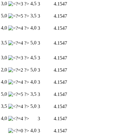
3,0
4,5
3
4.1547
5,0
3,5
3
4.1547
4,0
4,0
3
4.1547
3,5
5,0
3
4.1547
3,0
4,5
3
4.1547
2,0
5,0
3
4.1547
4,0
4,0
3
4.1547
5,0
3,5
3
4.1547
3,5
5,0
3
4.1547
4,0
3
4.1547
4,0
3
4.1547