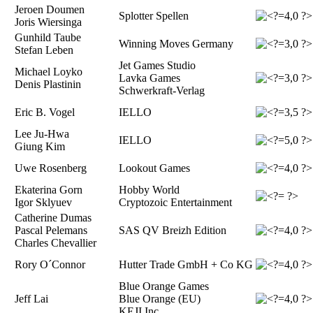
Jeroen Doumen
Splotter Spellen
Joris Wiersinga
Gunhild Taube
Winning Moves Germany
Stefan Leben
Jet Games Studio
Michael Loyko
Lavka Games
Denis Plastinin
Schwerkraft-Verlag
Eric B. Vogel
IELLO
Lee Ju-Hwa
IELLO
Giung Kim
Uwe Rosenberg
Lookout Games
Ekaterina Gorn
Hobby World
Igor Sklyuev
Cryptozoic Entertainment
Catherine Dumas
Pascal Pelemans
SAS QV Breizh Edition
Charles Chevallier
Rory O´Connor
Hutter Trade GmbH + Co KG
Blue Orange Games
Jeff Lai
Blue Orange (EU)
KEJI Inc