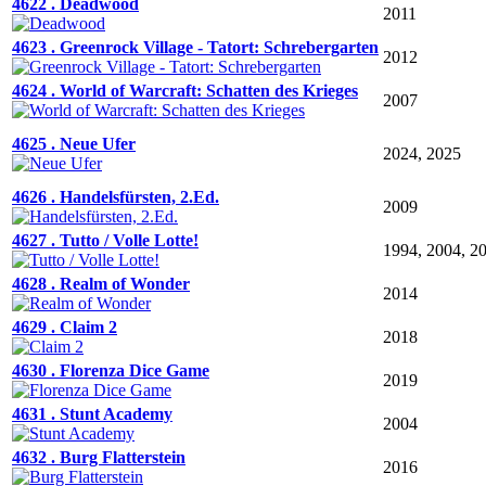
4622 . Deadwood
2011
4623 . Greenrock Village - Tatort: Schrebergarten
2012
4624 . World of Warcraft: Schatten des Krieges
2007
4625 . Neue Ufer
2024, 2025
4626 . Handelsfürsten, 2.Ed.
2009
4627 . Tutto / Volle Lotte!
1994, 2004, 2
4628 . Realm of Wonder
2014
4629 . Claim 2
2018
4630 . Florenza Dice Game
2019
4631 . Stunt Academy
2004
4632 . Burg Flatterstein
2016