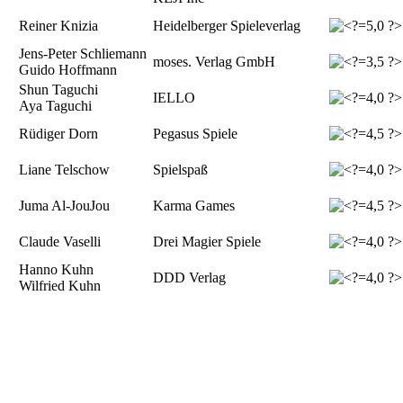
Reiner Knizia
Heidelberger Spieleverlag
Jens-Peter Schliemann
moses. Verlag GmbH
Guido Hoffmann
Shun Taguchi
IELLO
Aya Taguchi
Rüdiger Dorn
Pegasus Spiele
Liane Telschow
Spielspaß
Juma Al-JouJou
Karma Games
Claude Vaselli
Drei Magier Spiele
Hanno Kuhn
DDD Verlag
Wilfried Kuhn