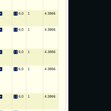
6,0
1
4.3866
6,0
1
4.3866
6,0
1
4.3866
6,0
1
4.3866
6,0
1
4.3866