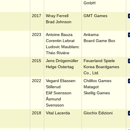
GmbH
2017
Wray Ferrell
GMT Games
Brad Johnson
2023
Antoine Bauza
Ankama
Corentin Lebrat
Board Game Box
Ludovic Maublanc
Théo Rivière
2015
Jens Drögemüller
Feuerland Spiele
Helge Ostertag
Korea Boardgames
Co., Ltd.
2022
Vegard Eliassen
Chilifox Games
Stillerud
Matagot
Eilif Svensson
Skellig Games
Åsmund
Svensson
2018
Vital Lacerda
Giochix Edizioni