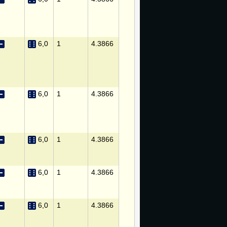
6,0
1
4.3866
6,0
1
4.3866
6,0
1
4.3866
6,0
1
4.3866
6,0
1
4.3866