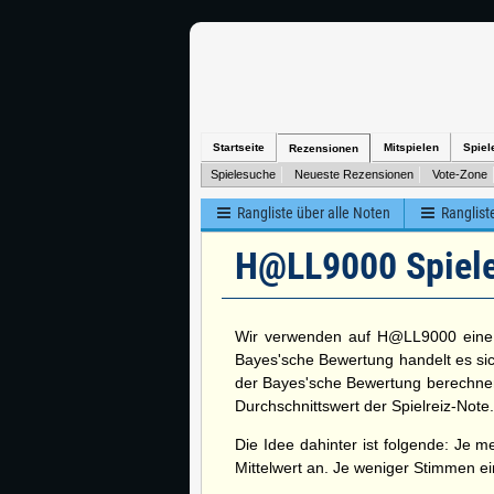
Startseite
Mitspielen
Spiel
Rezensionen
Spielesuche
Neueste Rezensionen
Vote-Zone
Rangliste über alle Noten
Ranglist
H@LL9000 Spiele 
Wir verwenden auf H@LL9000 eine Ba
Bayes'sche Bewertung handelt es sich
der Bayes'sche Bewertung berechnen 
Durchschnittswert der Spielreiz-Note.
Die Idee dahinter ist folgende: Je 
Mittelwert an. Je weniger Stimmen ein