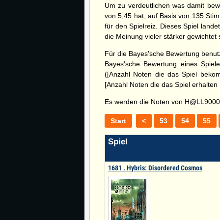
Um zu verdeutlichen was damit bewir
von 5,45 hat, auf Basis von 135 Sti
für den Spielreiz. Dieses Spiel lande
die Meinung vieler stärker gewichtet
Für die Bayes'sche Bewertung benutz
Bayes'sche Bewertung eines Spieles 
([Anzahl Noten die das Spiel bekomm
[Anzahl Noten die das Spiel erhalten 
Es werden die Noten von H@LL9000 w
Start
<
53
54
55
Spiel
1681 . Hybris: Disordered Cosmos