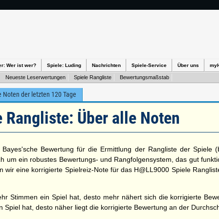
er: Wer ist wer?
Spiele: Luding
Nachrichten
Spiele-Service
Über uns
my
Neueste Leserwertungen
Spiele Rangliste
Bewertungsmaßstab
e Noten der letzten 120 Tage
Rangliste: Über alle Noten
yes'sche Bewertung für die Ermittlung der Rangliste der Spiele (b
 um ein robustes Bewertungs- und Rangfolgensystem, das gut funktioni
wir eine korrigierte Spielreiz-Note für das H@LL9000 Spiele Ranglis
mehr Stimmen ein Spiel hat, desto mehr nähert sich die korrigierte Be
 Spiel hat, desto näher liegt die korrigierte Bewertung an der Durchsch