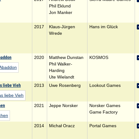
Phil Eklund
Jon Manker
2017
Klaus-Jürgen
Hans im Glück
Wrede
Abaddon
2020
Matthew Dunstan
KOSMOS
Phil Walker-
Harding
Ute Wielandt
s liebe Vieh
2013
Uwe Rosenberg
Lookout Games
hen
2021
Jeppe Norsker
Norsker Games
Game Factory
2014
Michał Oracz
Portal Games