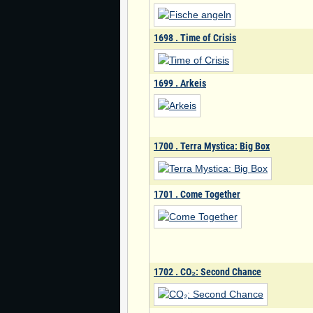
1698 . Time of Crisis
1699 . Arkeis
1700 . Terra Mystica: Big Box
1701 . Come Together
1702 . CO₂: Second Chance