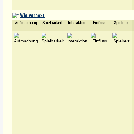
Wie verhext!
Aufmachung
Spielbarkeit
Interaktion
Einfluss
Spielreiz