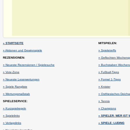
» STARTSEITE
MITSPIELEN:
» Aktionen und Gewinnspiele
» Spieletreffs
REZENSIONEN:
» Geflochten Wochenq
» Neueste Rezensionen / Spielesuche
» Buchstaben Wochenq
» Vote-Zone
» Fußball-Tipps
» Neueste Leserwertungen
» Formel 1-Tipps
» Spiele Rangliste
» Knister
» Wertungsmaßstab
» Ostfriesisches Deich
SPIELESERVICE:
» Tennis
» Kurzspielregeln
» Champions
» Spielelinks
» SPIELER: WER IST
» Verlagslinks
» SPIELE: LUDING