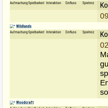
Ko
Aufmachung
Spielbarkeit
Interaktion
Einfluss
Spielreiz
09
Wildlands
Ko
Aufmachung
Spielbarkeit
Interaktion
Einfluss
Spielreiz
02
Ma
gu
sp
Er
so
Woodcraft