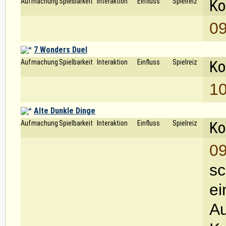
Ko
Aufmachung
Spielbarkeit
Interaktion
Einfluss
Spielreiz
09
7 Wonders Duel
Ko
Aufmachung
Spielbarkeit
Interaktion
Einfluss
Spielreiz
10
Alte Dunkle Dinge
Ko
Aufmachung
Spielbarkeit
Interaktion
Einfluss
Spielreiz
09
sc
ei
Au