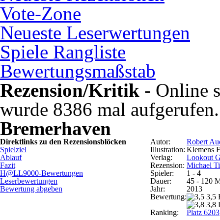
Vote-Zone
Neueste Leserwertungen
Spiele Rangliste
Bewertungsmaßstab
Rezension/Kritik
- Online s
wurde 8386 mal aufgerufen.
Bremerhaven
Direktlinks zu den Rezensionsblöcken
Autor:
Robert Au
Spielziel
Illustration:
Klemens F
Ablauf
Verlag:
Lookout 
Fazit
Rezension:
Michael T
H@LL9000-Bewertungen
Spieler:
1 - 4
Leserbewertungen
Dauer:
45 - 120 
Bewertung abgeben
Jahr:
2013
Bewertung:
3,5
3,8 
Ranking:
Platz 6203