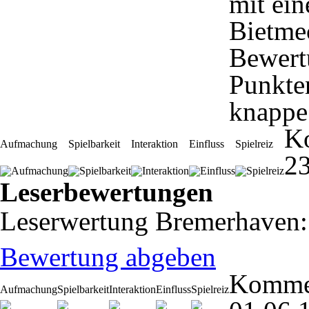
mit ein
Bietme
Bewertu
Punkten
knappe
K
Aufmachung
Spielbarkeit
Interaktion
Einfluss
Spielreiz
23
Leserbewertungen
Leserwertung Bremerhaven
Bewertung abgeben
Komme
Aufmachung
Spielbarkeit
Interaktion
Einfluss
Spielreiz