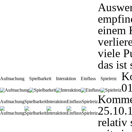
Auswer
empfind
einem 
verlier
viele 
das ist
K
Aufmachung
Spielbarkeit
Interaktion
Einfluss
Spielreiz
01
Komme
Aufmachung
Spielbarkeit
Interaktion
Einfluss
Spielreiz
25.10.
relativ