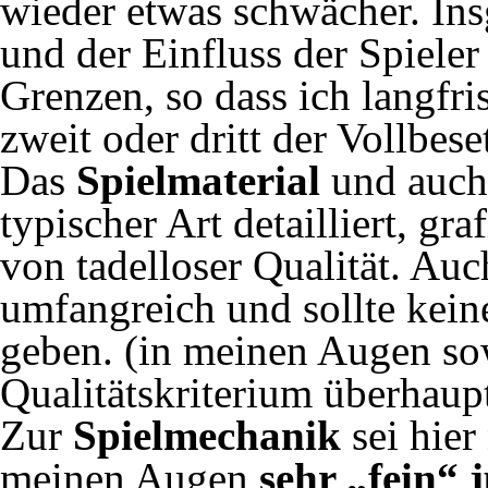
wieder etwas schwächer. Insg
und der Einfluss der Spieler
Grenzen, so dass ich langfri
zweit oder dritt der Vollbes
Das
Spielmaterial
und auch
typischer Art detailliert, gr
von tadelloser Qualität. Auc
umfangreich und sollte kei
geben. (in meinen Augen so
Qualitätskriterium überhaup
Zur
Spielmechanik
sei hier
meinen Augen
sehr „fein“ j