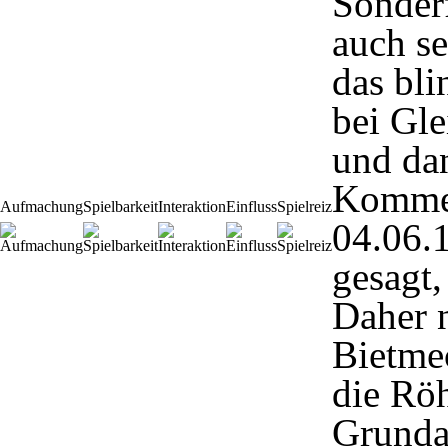
Sonder
auch se
das bl
bei Gle
und da
Komme
Aufmachung
Spielbarkeit
Interaktion
Einfluss
Spielreiz
04.06.
gesagt,
Daher n
Bietme
die Röh
Grunda