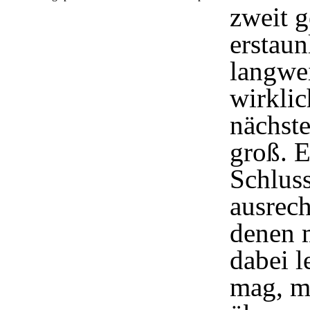
zweit g
erstaun
langwe
wirklic
nächste
groß. E
Schlus
ausrec
denen 
dabei l
mag, m