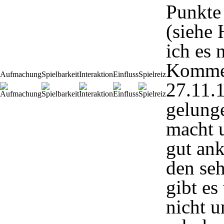
Punkte 
(siehe
ich es 
Komme
Aufmachung
Spielbarkeit
Interaktion
Einfluss
Spielreiz
27.11.
gelunge
macht 
gut an
den se
gibt es
nicht u