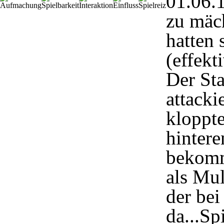
01.06.
zu mäch
hatten 
(effek
Der Sta
attacki
kloppte
hintere
bekomm
als Mul
der bei
da...Sp