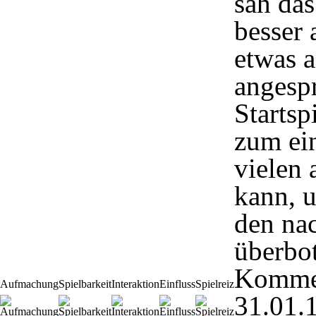
sah da
besser 
etwas 
angesp
Startsp
zum ein
vielen 
kann, u
den nac
überbo
Komme
Aufmachung
Spielbarkeit
Interaktion
Einfluss
Spielreiz
31.01.