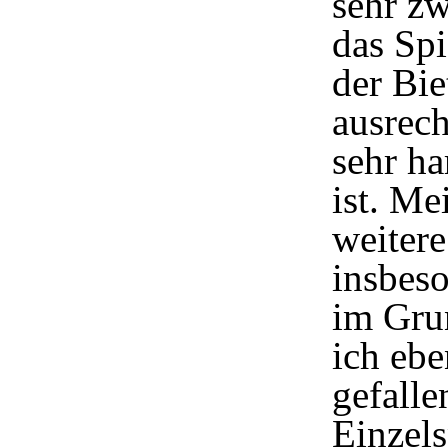
sehr zw
das Spi
der Bi
ausrech
sehr ha
ist. Me
weitere
insbeso
im Grun
ich ebe
gefalle
Einzels