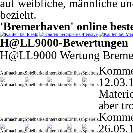
auf weibliche, männliche un
bezieht.
'Bremerhaven' online beste
H@LL9000-Bewertungen
H@LL9000 Wertung Breme
Komme
Aufmachung
Spielbarkeit
Interaktion
Einfluss
Spielreiz
12.03.
Materie
aber tr
Komme
Aufmachung
Spielbarkeit
Interaktion
Einfluss
Spielreiz
26.05.