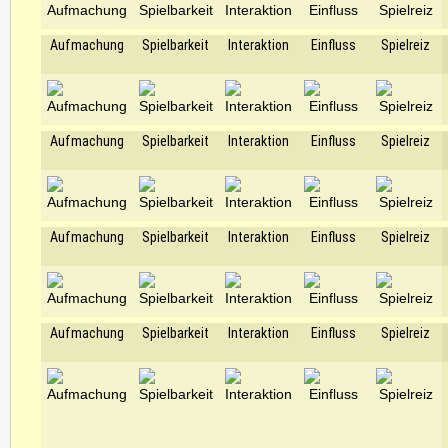
Aufmachung
Spielbarkeit
Interaktion
Einfluss
Spielreiz
Aufmachung
Spielbarkeit
Interaktion
Einfluss
Spielreiz
Aufmachung
Spielbarkeit
Interaktion
Einfluss
Spielreiz
Aufmachung
Spielbarkeit
Interaktion
Einfluss
Spielreiz