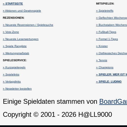
» STARTSEITE
MITSPIELEN:
» Aktionen und Gewinnspiele
» Spieletreffs
REZENSIONEN:
» Geflochten Wochenq
» Neueste Rezensionen / Spielesuche
» Buchstaben Wochenq
» Vote-Zone
» Fußball-Tipps
» Neueste Leserwertungen
» Formel 1-Tipps
» Spiele Rangliste
» Knister
» Wertungsmaßstab
» Ostfriesisches Deich
SPIELESERVICE:
» Tennis
» Kurzspielregeln
» Champions
» Spielelinks
» SPIELER: WER IST
» Verlagslinks
» SPIELE: LUDING
» Newsletter bestellen
Einige Spieldaten stammen von
BoardG
Copyright © 2001 - 2026 H@LL9000