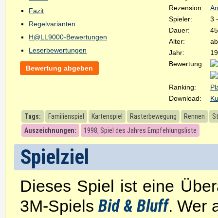
Rezension:
An
Fazit
Spieler:
3 
Regelvarianten
Dauer:
45
H@LL9000-Bewertungen
Alter:
ab
Leserbewertungen
Jahr:
19
Bewertung:
Bewertung abgeben
Ranking:
Pl
Download:
Ku
Tags:
Familienspiel
Kartenspiel
Rasterbewegung
Rennen
St
Auszeichnungen:
1998, Spiel des Jahres Empfehlungsliste
Spielziel
Dieses Spiel ist eine Übe
Bid & Bluff
3M-Spiels
. Wer 