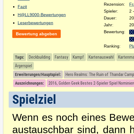
Rezension:
Fr
Fazit
Spieler:
2 
H@LL9000-Bewertungen
Dauer:
20
Leserbewertungen
Jahr:
20
Bewertung:
Bewertung abgeben
Ranking:
Pl
Tags:
Deckbuilding
Fantasy
Kampf
Kartenauswahl
Kartenm
Ärgerspiel
Erweiterungen/Hauptspiel:
Hero Realms: The Ruin of Thandar Cam
Auszeichnungen:
2016, Golden Geek Bestes 2-Spieler Spiel Nominie
Spielziel
Wenn es noch eines Bewei
austauschbar sind, dann h