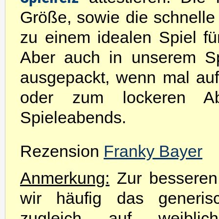
Größe, sowie die schnelle
zu einem idealen Spiel fü
Aber auch in unserem Sp
ausgepackt, wenn mal auf 
oder zum lockeren Ab
Spieleabends.
Rezension
Franky Bayer
Anmerkung:
Zur besseren 
wir häufig das generis
zugleich auf weibli