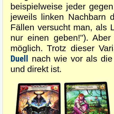
beispielweise jeder gegen
jeweils linken Nachbarn d
Fällen versucht man, als L
nur einen geben!"). Abe
möglich. Trotz dieser Va
Duell
nach wie vor als di
und direkt ist.