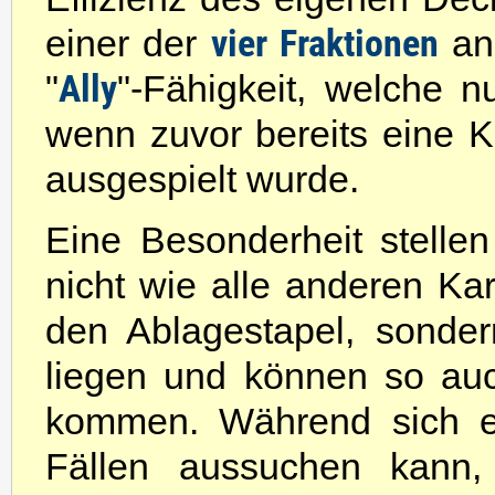
vier Fraktionen
einer der
an.
Ally
"
"-Fähigkeit, welche 
wenn zuvor bereits eine K
ausgespielt wurde.
Eine Besonderheit stelle
nicht wie alle anderen K
den Ablagestapel, sonder
liegen und können so au
kommen. Während sich ei
Fällen aussuchen kann, 