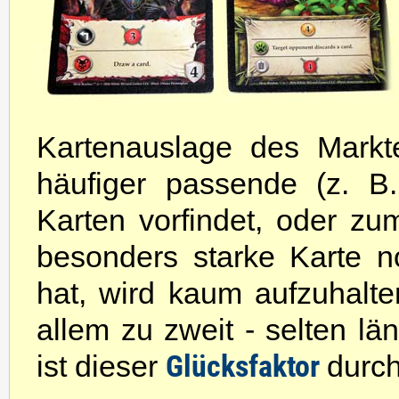
Kartenauslage des Markt
häufiger passende (z. B
Karten vorfindet, oder zum
besonders starke Karte 
hat, wird kaum aufzuhalte
allem zu zweit - selten län
Glücksfaktor
ist dieser
durch