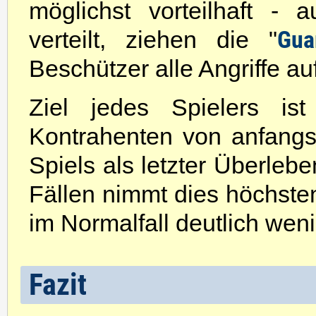
möglichst vorteilhaft -
Gua
verteilt, ziehen die "
Beschützer alle Angriffe auf
Ziel jedes Spielers i
Kontrahenten von anfangs
Spiels als letzter Überleb
Fällen nimmt dies höchste
im Normalfall deutlich weni
Fazit