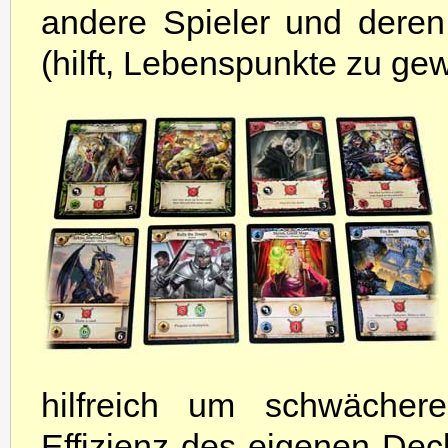
andere Spieler und dere
(hilft, Lebenspunkte zu ge
hilfreich um schwächer
Effizienz des eigenen Dec