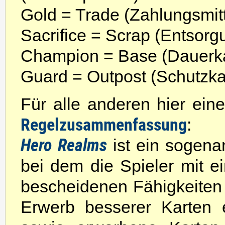
Gold = Trade (Zahlungsmitt
Sacrifice = Scrap (Entsorg
Champion = Base (Dauerka
Guard = Outpost (Schutzka
Für alle anderen hier ein
Regelzusammenfassung
:
Hero Realms
ist ein sogen
bei dem die Spieler mit e
bescheidenen Fähigkeiten
Erwerb besserer Karten ef