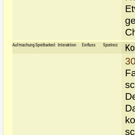
Et
ge
C
Ko
Aufmachung
Spielbarkeit
Interaktion
Einfluss
Spielreiz
30
Fa
sc
De
Da
ko
sc