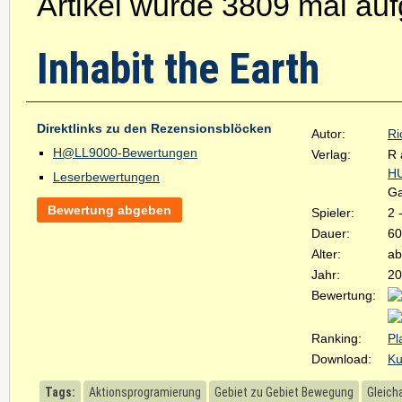
Artikel wurde 3809 mal auf
Inhabit the Earth
Direktlinks zu den Rezensionsblöcken
Autor:
Ri
H@LL9000-Bewertungen
Verlag:
R 
H
Leserbewertungen
Ga
Bewertung abgeben
Spieler:
2 
Dauer:
60
Alter:
ab
Jahr:
20
Bewertung:
Ranking:
Pl
Download:
Ku
Tags:
Aktionsprogramierung
Gebiet zu Gebiet Bewegung
Gleich