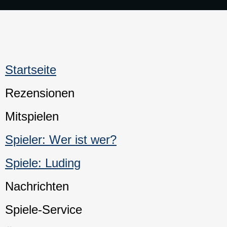
Startseite
Rezensionen
Mitspielen
Spieler: Wer ist wer?
Spiele: Luding
Nachrichten
Spiele-Service