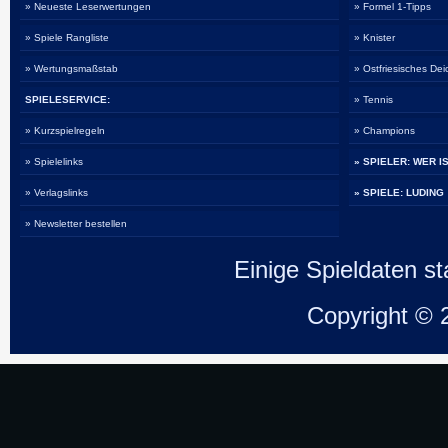
» Neueste Leserwertungen
» Formel 1-Tipps
» Spiele Rangliste
» Knister
» Wertungsmaßstab
» Ostfriesisches De
SPIELESERVICE:
» Tennis
» Kurzspielregeln
» Champions
» Spielelinks
» SPIELER: WER I
» Verlagslinks
» SPIELE: LUDING
» Newsletter bestellen
Einige Spieldaten 
Copyright ©