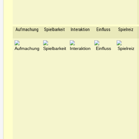
Aufmachung
Spielbarkeit
Interaktion
Einfluss
Spielreiz