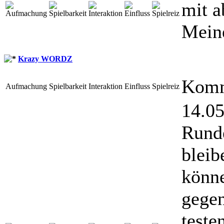
mit a
Meine
Krazy WORDZ
Komm
Aufmachung
Spielbarkeit
Interaktion
Einfluss
Spielreiz
14.05
Runde
bleib
könne
gegen
teste