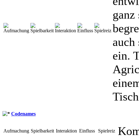
entwi
ganz 
begre
auch 
ein.
Agric
einem
Tisch
Codenames
Kom
Aufmachung
Spielbarkeit
Interaktion
Einfluss
Spielreiz