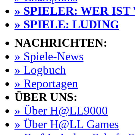
» SPIELER: WER IST
» SPIELE: LUDING
NACHRICHTEN:
» Spiele-News
» Logbuch
» Reportagen
ÜBER UNS:
» Über H@LL9000
» Über H@LL Games