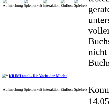
gerat
unter
volle
Buchs
nicht
Buchs
KRIMI total - Die Yacht der Macht
Komm
Aufmachung
Spielbarkeit
Interaktion
Einfluss
Spielreiz
14.05