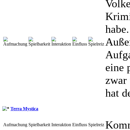
Volke
Krimi
habe.
Außer
Aufga
eine 
zwar 
hat d
Terra Mystica
Komm
Aufmachung
Spielbarkeit
Interaktion
Einfluss
Spielreiz