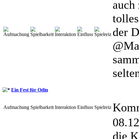
auch 
tolle
der D
@Man
samme
selte
Ein Fest für Odin
Komm
Aufmachung
Spielbarkeit
Interaktion
Einfluss
Spielreiz
08.12
die K