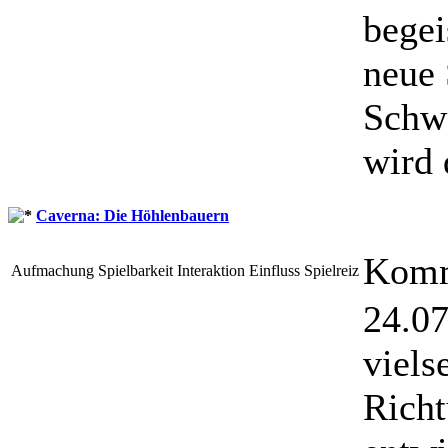
begei
neue 
Schwe
wird 
Caverna: Die Höhlenbauern
Komm
Aufmachung
Spielbarkeit
Interaktion
Einfluss
Spielreiz
24.07
viels
Richt