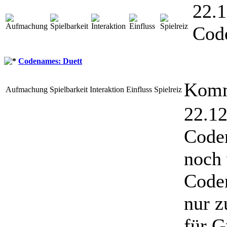
22.1
Cod
Codenames: Duett
Komm
Aufmachung
Spielbarkeit
Interaktion
Einfluss
Spielreiz
22.12
Code
noch 
Coden
nur z
für G