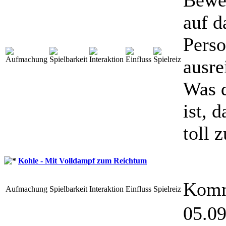
Bewer
auf d
Perso
ausre
Was d
ist, 
toll 
Kohle - Mit Volldampf zum Reichtum
Komm
Aufmachung
Spielbarkeit
Interaktion
Einfluss
Spielreiz
05.09