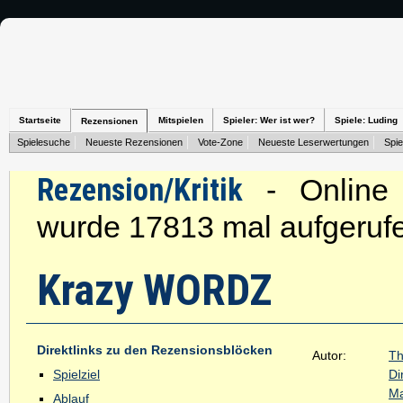
Startseite
Mitspielen
Spieler: Wer ist wer?
Spiele: Luding
Rezensionen
Spielesuche
Neueste Rezensionen
Vote-Zone
Neueste Leserwertungen
Spie
Rezension/Kritik
- Online s
wurde 17813 mal aufgeruf
Krazy WORDZ
Direktlinks zu den Rezensionsblöcken
Autor:
T
Spielziel
Di
Ma
Ablauf