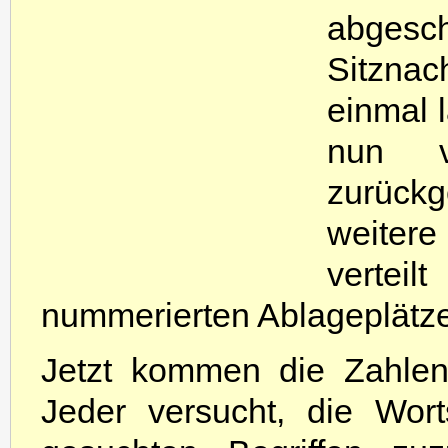
abges
Sitzna
einmal l
nun v
zurück
weiter
verte
nummerierten Ablageplätze
Jetzt kommen die Zahlen
Jeder versucht, die Wor