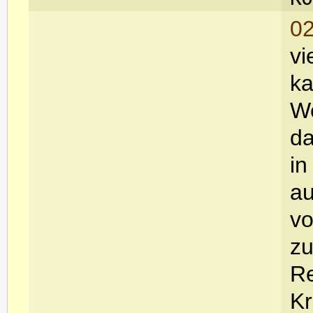
02
vi
ka
We
da
in
au
vo
zu
Re
Kr