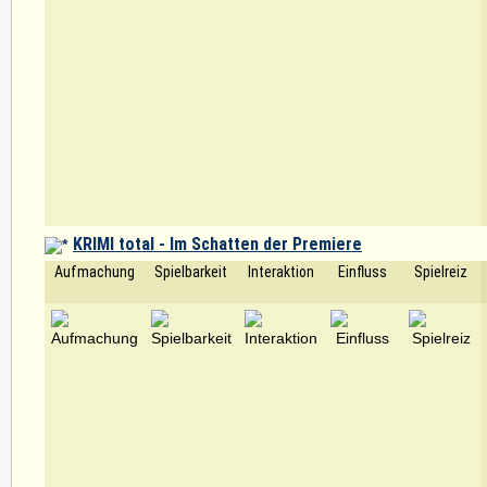
KRIMI total - Im Schatten der Premiere
Aufmachung
Spielbarkeit
Interaktion
Einfluss
Spielreiz