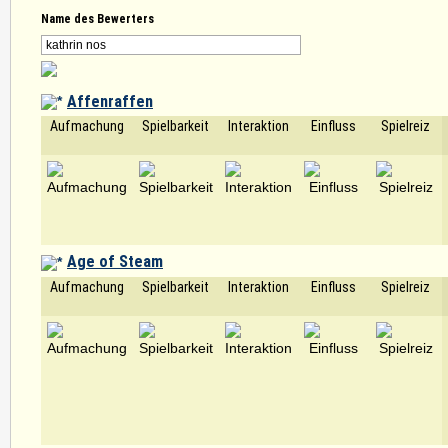
Name des Bewerters
Affenraffen
Aufmachung
Spielbarkeit
Interaktion
Einfluss
Spielreiz
Age of Steam
Aufmachung
Spielbarkeit
Interaktion
Einfluss
Spielreiz