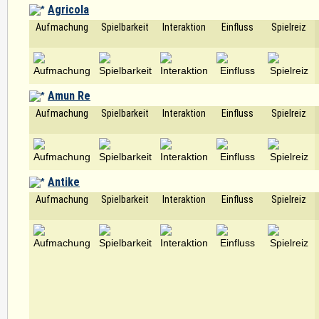
Agricola
Aufmachung
Spielbarkeit
Interaktion
Einfluss
Spielreiz
Amun Re
Aufmachung
Spielbarkeit
Interaktion
Einfluss
Spielreiz
Antike
Aufmachung
Spielbarkeit
Interaktion
Einfluss
Spielreiz