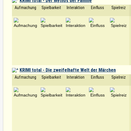
KRIMI total - Der Mythos der Familie
Aufmachung
Spielbarkeit
Interaktion
Einfluss
Spielreiz
KRIMI total - Die zweifelhafte Welt der Märchen
Aufmachung
Spielbarkeit
Interaktion
Einfluss
Spielreiz