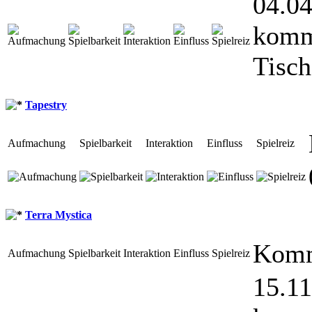
04.04
kommt
Tisch
Tapestry
Aufmachung
Spielbarkeit
Interaktion
Einfluss
Spielreiz
Terra Mystica
Komm
Aufmachung
Spielbarkeit
Interaktion
Einfluss
Spielreiz
15.11