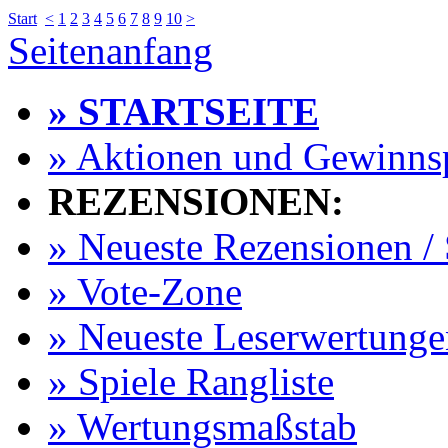
Start
<
1
2
3
4
5
6
7
8
9
10
>
Seitenanfang
» STARTSEITE
» Aktionen und Gewinns
REZENSIONEN:
» Neueste Rezensionen / 
» Vote-Zone
» Neueste Leserwertunge
» Spiele Rangliste
» Wertungsmaßstab