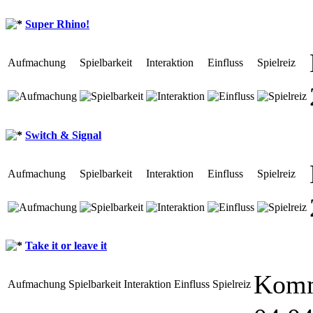
Super Rhino!
Aufmachung
Spielbarkeit
Interaktion
Einfluss
Spielreiz
Switch & Signal
Aufmachung
Spielbarkeit
Interaktion
Einfluss
Spielreiz
Take it or leave it
Komm
Aufmachung
Spielbarkeit
Interaktion
Einfluss
Spielreiz