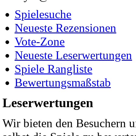
Spielesuche
Neueste Rezensionen
Vote-Zone
Neueste Leserwertungen
Spiele Rangliste
Bewertungsmaßstab
Leserwertungen
Wir bieten den Besuchern un