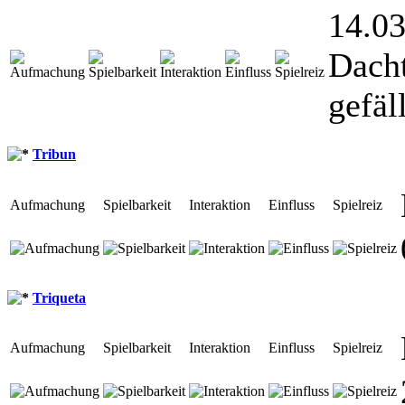
14.03
Dacht
gefäl
Tribun
Aufmachung
Spielbarkeit
Interaktion
Einfluss
Spielreiz
Triqueta
Aufmachung
Spielbarkeit
Interaktion
Einfluss
Spielreiz