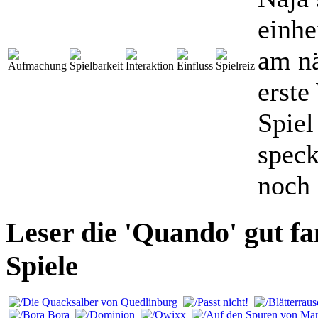
einhe
am nä
erste
Spiel
speck
noch 
Leser die 'Quando' gut f
Spiele