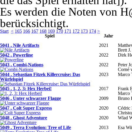
die das Spiel erhalten hat]).
Es werden die Noten von H
berücksichtigt.
Start
<
165
166
167
168
169
170
171
172
173
174
>
Spiel
Jahr
5041 . Nile Artifacts
2021
Matthe
Brett J.
5042 . Powerline
2022
Dirk H
5043 . Combi-Nations
2022
Peter J
Corné 
5044 . Sebastian Fitzek Killercruise: Das
2023
Marco 
Würfelspiel
5045 . 1, 2, 3: Hex Herbei!
2017
Frank 
Marco 
5046 . Unter schwarzer Flagge
2009
Bruno F
5047 . Colt Super Express
2020
Cédric
Christ
5048 . Ghost Adventure
2020
Wlad W
5049 . Terra Evolution: Tree of Life
2013
Esa Wi