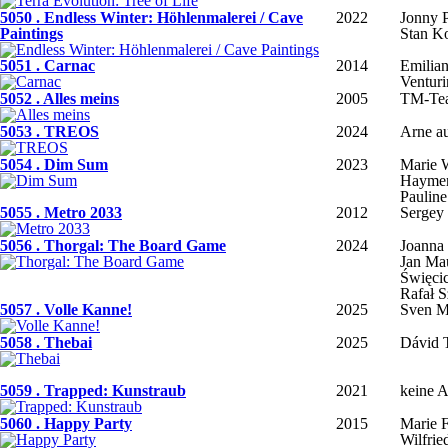
5050 . Endless Winter: Höhlenmalerei / Cave
2022
Jonny 
Paintings
Stan K
5051 . Carnac
2014
Emilia
Venturi
5052 . Alles meins
2005
TM-Te
5053 . TREOS
2024
Arne a
5054 . Dim Sum
2023
Marie 
Hayme
Paulin
5055 . Metro 2033
2012
Sergey
5056 . Thorgal: The Board Game
2024
Joanna
Jan Ma
Święci
Rafał 
5057 . Volle Kanne!
2025
Sven M
5058 . Thebai
2025
Dávid 
5059 . Trapped: Kunstraub
2021
keine 
5060 . Happy Party
2015
Marie F
Wilfrie