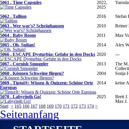
5061 . Time Capsules
2022,
Yarosl
2025
5062 . Tallinn
2016
Stefan 
5063 . Wer war's? Schräghausen
2010
Reiner 
5064 . Baby Boom
2011
Max Va
5065 . Oh, Sultan!
2014
Alex W
5066 . ESCAPE Dysturbia: Gefahr in den Docks
2020
---
5067 . Cornish Smuggler
2013
The M.
Collect
5068 . Können Schweine fliegen?
2004
Sonja 
5069 . Tiptoi®: Wissen & Quizzen: Schöne Orte
2014
keine 
Europas
5070 . Labyrinth Go!
2025
Brett J.
Max J.
Start
<
165
166
167
168
169
170
171
172
173
174
>
Seitenanfang