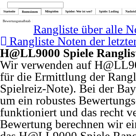
Startseite
Mitspielen
Spieler: Wer ist wer?
Spiele: Luding
Nachric
Rezensionen
Bewertungsmaßstab
Rangliste über alle N
Rangliste Noten der letzt
H@LL9000 Spiele Ranglist
Wir verwenden auf H@LL90
für die Ermittlung der Rangl
Spielreiz-Note). Bei der Ba
um ein robustes Bewertungs
funktioniert und das recht ve
Bewertung berechnen wir ein
das H@LL9000 Spiele Rangl