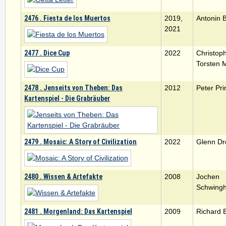
2476 . Fiesta de los Muertos
2019,
Antonin 
2021
2477 . Dice Cup
2022
Christoph
Torsten 
2478 . Jenseits von Theben: Das
2012
Peter Pri
Kartenspiel - Die Grabräuber
2479 . Mosaic: A Story of Civilization
2022
Glenn Dr
2480 . Wissen & Artefakte
2008
Jochen
Schwing
2481 . Morgenland: Das Kartenspiel
2009
Richard 