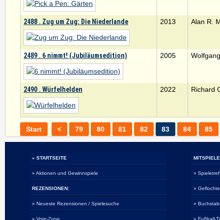
2488 . Zug um Zug: Die Niederlande
2013
Alan R. 
2489 . 6 nimmt! (Jubiläumsedition)
2005
Wolfgan
2490 . Würfelhelden
2022
Richard G
Start
<
79
80
81
82
83
84
85
» STARTSEITE
MITSPIELE
» Aktionen und Gewinnspiele
» Spieletref
REZENSIONEN:
» Geflocht
» Neueste Rezensionen / Spielesuche
» Buchsta
» Vote-Zone
» Fußball-T