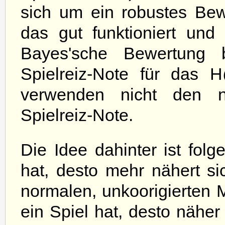
sich um ein robustes Be
das gut funktioniert und 
Bayes'sche Bewertung b
Spielreiz-Note für das 
verwenden nicht den no
Spielreiz-Note.
Die Idee dahinter ist fol
hat, desto mehr nähert si
normalen, unkoorigierten 
ein Spiel hat, desto näher 