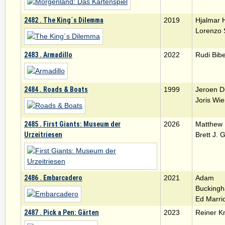
2482 . The King´s Dilemma
2019
Hjalmar 
Lorenzo 
2483 . Armadillo
2022
Rudi Bib
2484 . Roads & Boats
1999
Jeroen 
Joris Wie
2485 . First Giants: Museum der
2026
Matthew
Urzeitriesen
Brett J. G
2486 . Embarcadero
2021
Adam
Bucking
Ed Marrio
2487 . Pick a Pen: Gärten
2023
Reiner Kn