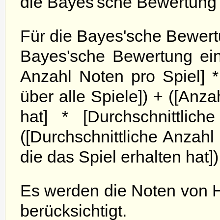
die Bayes'sche Bewertung e
Für die Bayes'sche Bewert
Bayes'sche Bewertung eine
Anzahl Noten pro Spiel] * 
über alle Spiele]) + ([An
hat] * [Durchschnittlich
([Durchschnittliche Anzahl
die das Spiel erhalten hat])
Es werden die Noten von 
berücksichtigt.