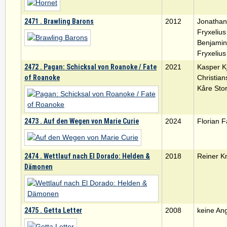
2471 . Brawling Barons
2012
Jonathan
Fryxelius
Benjamin
Fryxelius
2472 . Pagan: Schicksal von Roanoke / Fate
2021
Kasper K
of Roanoke
Christia
Kåre Sto
2473 . Auf den Wegen von Marie Curie
2024
Florian F
2474 . Wettlauf nach El Dorado: Helden &
2018
Reiner Kn
Dämonen
2475 . Getta Letter
2008
keine An