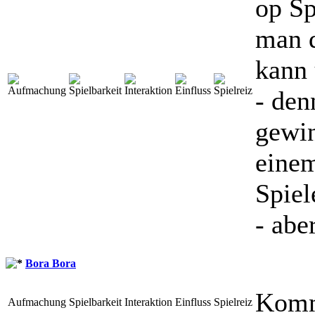
op Sp
man d
kann 
- den
gewin
einem
Spie
- abe
Bora Bora
Komm
Aufmachung
Spielbarkeit
Interaktion
Einfluss
Spielreiz