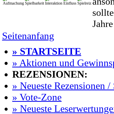
anson
sollt
Jahre 
Seitenanfang
» STARTSEITE
» Aktionen und Gewinns
REZENSIONEN:
» Neueste Rezensionen / 
» Vote-Zone
» Neueste Leserwertunge