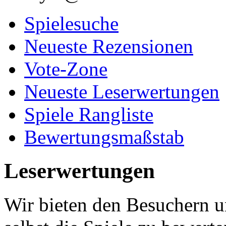
Spielesuche
Neueste Rezensionen
Vote-Zone
Neueste Leserwertungen
Spiele Rangliste
Bewertungsmaßstab
Leserwertungen
Wir bieten den Besuchern un