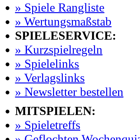
» Spiele Rangliste
» Wertungsmaßstab
SPIELESERVICE:
» Kurzspielregeln
» Spielelinks
» Verlagslinks
» Newsletter bestellen
MITSPIELEN:
» Spieletreffs
» Geflochten Wochenqui