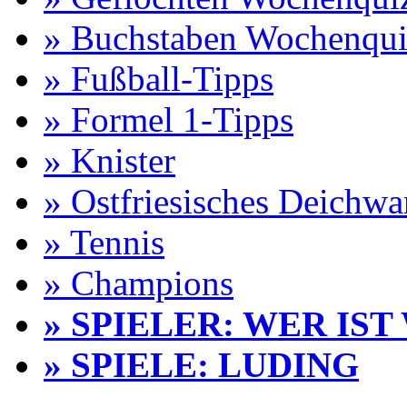
» Buchstaben Wochenqui
» Fußball-Tipps
» Formel 1-Tipps
» Knister
» Ostfriesisches Deichw
» Tennis
» Champions
» SPIELER: WER IST
» SPIELE: LUDING