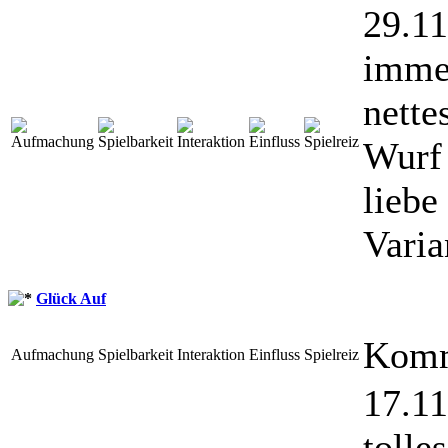
29.11
immer
nette
Wurf 
liebe
Varia
Glück Auf
Komm
Aufmachung
Spielbarkeit
Interaktion
Einfluss
Spielreiz
17.11
tolle