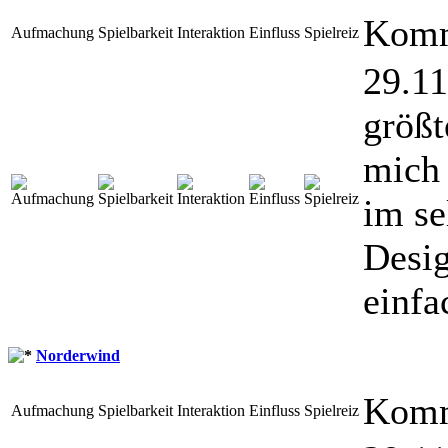
Komm
Aufmachung
Spielbarkeit
Interaktion
Einfluss
Spielreiz
29.11
größt
mich 
im se
Desig
einfa
Norderwind
Komm
Aufmachung
Spielbarkeit
Interaktion
Einfluss
Spielreiz