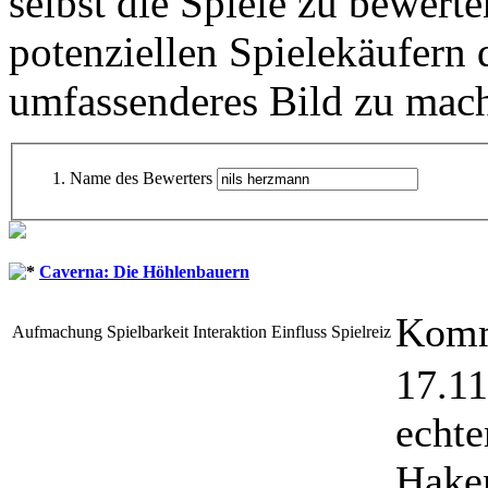
selbst die Spiele zu bewerte
potenziellen Spielekäufern 
umfassenderes Bild zu mac
Name des Bewerters
Caverna: Die Höhlenbauern
Komm
Aufmachung
Spielbarkeit
Interaktion
Einfluss
Spielreiz
17.11
echte
Hake