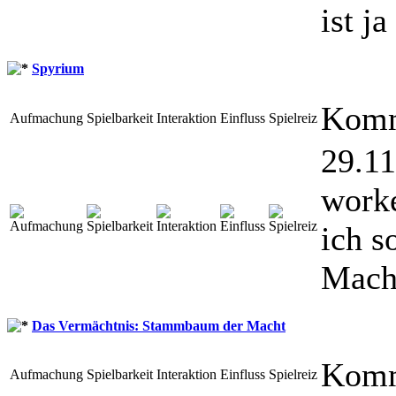
ist j
Spyrium
Komm
Aufmachung
Spielbarkeit
Interaktion
Einfluss
Spielreiz
29.11
work
ich s
Macht
Das Vermächtnis: Stammbaum der Macht
Komm
Aufmachung
Spielbarkeit
Interaktion
Einfluss
Spielreiz