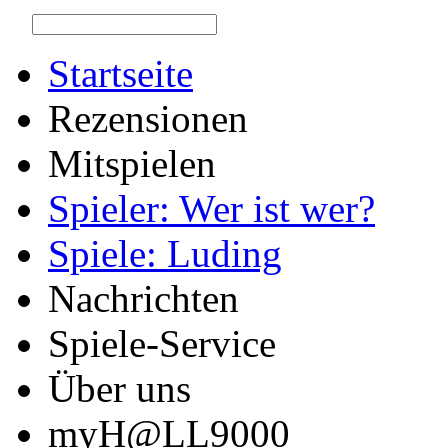
Startseite
Rezensionen
Mitspielen
Spieler: Wer ist wer?
Spiele: Luding
Nachrichten
Spiele-Service
Über uns
myH@LL9000