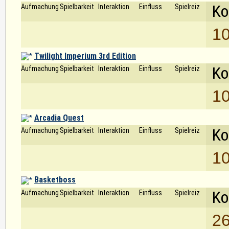
Ko
Aufmachung
Spielbarkeit
Interaktion
Einfluss
Spielreiz
10
Twilight Imperium 3rd Edition
Ko
Aufmachung
Spielbarkeit
Interaktion
Einfluss
Spielreiz
10
Arcadia Quest
Ko
Aufmachung
Spielbarkeit
Interaktion
Einfluss
Spielreiz
10
Basketboss
Ko
Aufmachung
Spielbarkeit
Interaktion
Einfluss
Spielreiz
26