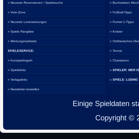
» Neueste Rezensionen / Spielesuche
» Buchstaben Woch
» Vote-Zone
» Fußball-Tipps
» Neueste Leserwertungen
» Formel 1-Tipps
» Spiele Rangliste
» Knister
» Wertungsmaßstab
» Ostfriesisches De
SPIELESERVICE:
» Tennis
» Kurzspielregeln
» Champions
» Spielelinks
» SPIELER: WER I
» Verlagslinks
» SPIELE: LUDING
» Newsletter bestellen
Einige Spieldaten 
Copyright ©