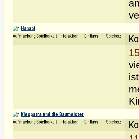
an
ve
Hanabi
Ko
Aufmachung
Spielbarkeit
Interaktion
Einfluss
Spielreiz
15
vi
is
me
Ki
Kleopatra und die Baumeister
Ko
Aufmachung
Spielbarkeit
Interaktion
Einfluss
Spielreiz
11