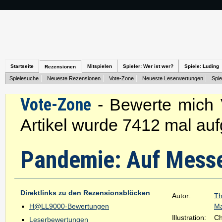
Startseite
Mitspielen
Spieler: Wer ist wer?
Spiele: Luding
Rezensionen
Spielesuche
Neueste Rezensionen
Vote-Zone
Neueste Leserwertungen
Spie
Vote-Zone
- Bewerte mich 
Artikel wurde 7412 mal auf
Pandemie: Auf Messe
Direktlinks zu den Rezensionsblöcken
Autor:
T
H@LL9000-Bewertungen
Ma
Illustration:
Ch
Leserbewertungen