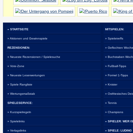
» STARTSEITE
MITSPIELEN:
» Aktionen und Gewinnspiele
» Spieletreffs
REZENSIONEN:
» Geflochten Woche
» Neueste Rezensionen / Spielesuche
» Buchstaben Woch
» Vote-Zone
» Fußball-Tipps
» Neueste Leserwertungen
» Formel 1-Tipps
» Spiele Rangliste
» Knister
» Wertungsmaßstab
» Ostfriesisches De
SPIELESERVICE:
» Tennis
» Kurzspielregeln
» Champions
» Spielelinks
» SPIELER: WER I
» Verlagslinks
» SPIELE: LUDING