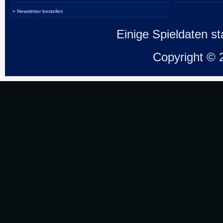
» Newsletter bestellen
Einige Spieldaten 
Copyright ©