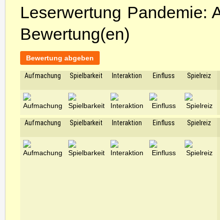
Leserwertung Pandemie: 
Bewertung(en)
Bewertung abgeben
Aufmachung
Spielbarkeit
Interaktion
Einfluss
Spielreiz
Aufmachung
Spielbarkeit
Interaktion
Einfluss
Spielreiz