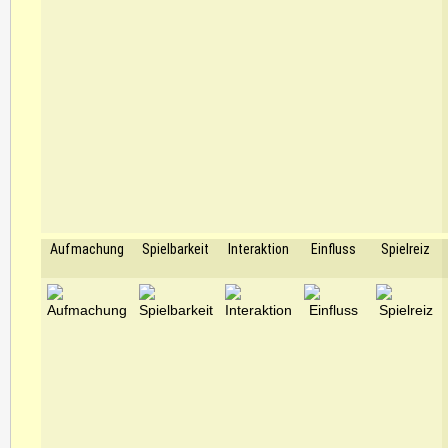
Aufmachung
Spielbarkeit
Interaktion
Einfluss
Spielreiz