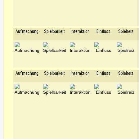
Aufmachung
Spielbarkeit
Interaktion
Einfluss
Spielreiz
Aufmachung
Spielbarkeit
Interaktion
Einfluss
Spielreiz