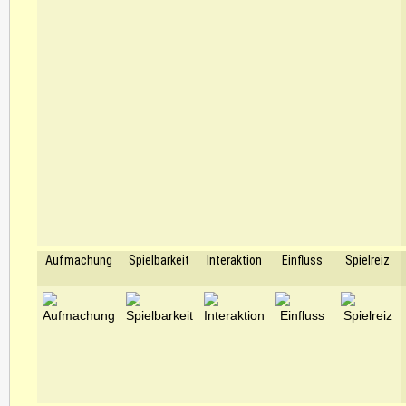
Aufmachung
Spielbarkeit
Interaktion
Einfluss
Spielreiz