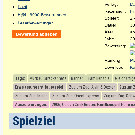
Verlag:
Da
Fazit
Rezension:
Fr
H@LL9000-Bewertungen
Spieler:
2 
Leserbewertungen
Dauer:
30
Alter:
ab
Bewertung abgeben
Jahr:
20
Bewertung:
Ranking:
Pl
Download:
Ku
Tags:
Aufbau Streckennetz
Bahnen
Familienspiel
Gleicharti
Erweiterungen/Hauptspiel:
Zug um Zug: Alvin & Dexter
Zug um Z
Zug um Zug: Indien
Zug um Zug: Orient Express
Zug um Zug: Schw
Auszeichnungen:
2006, Golden Geek Bestes Famillienspiel Nomini
Spielziel