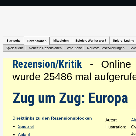
Startseite
Mitspielen
Spieler: Wer ist wer?
Spiele: Luding
Rezensionen
Spielesuche
Neueste Rezensionen
Vote-Zone
Neueste Leserwertungen
Spie
Rezension/Kritik
- Online s
wurde 25486 mal aufgeruf
Zug um Zug: Europa
Direktlinks zu den Rezensionsblöcken
Autor:
Al
Spielziel
Illustration:
Cy
Ju
Ablauf