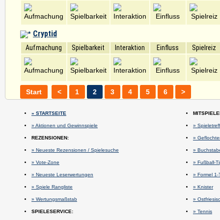
Cryptid
Aufmachung
Spielbarkeit
Interaktion
Einfluss
Spielreiz
Start
<
1
2
3
4
5
6
>
» STARTSEITE
MITSPIELE
» Aktionen und Gewinnspiele
» Spieletref
REZENSIONEN:
» Geflocht
» Neueste Rezensionen / Spielesuche
» Buchstab
» Vote-Zone
» Fußball-T
» Neueste Leserwertungen
» Formel 1-
» Spiele Rangliste
» Knister
» Wertungsmaßstab
» Ostfriesi
SPIELESERVICE:
» Tennis