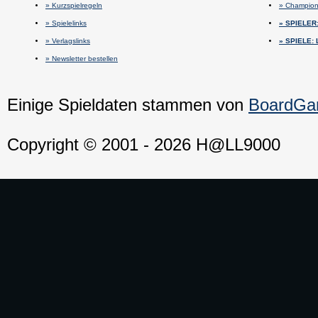
» Kurzspielregeln
» Champio
» Spielelinks
» SPIELER
» Verlagslinks
» SPIELE:
» Newsletter bestellen
Einige Spieldaten stammen von
BoardG
Copyright © 2001 - 2026 H@LL9000